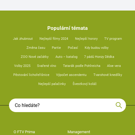
Populární témata
Jak zhubnout
Nejlepší filmy 2024
Nejlepší horory
TV program
Změna času
Partie
Počasí
Kdy budou volby
ZOO Nové začátky
Auto – katalog
7 pádů Honzy Dědka
Volby 2025
Svařené víno
Tatarák podle Pohlreicha
Aloe vera
Pěstování lichořeřišnice
Výpočet ascendentu
Tvarohové knedlíky
Nejlepší palačinky
Švestkový koláč
O FTV Prima
Management