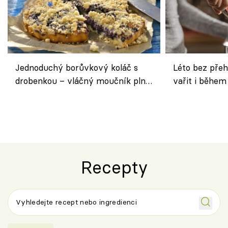
Jednoduchý borůvkový koláč s
Léto bez přeh
drobenkou – vláčný moučník plný
vařit i během
ovoce
Recepty