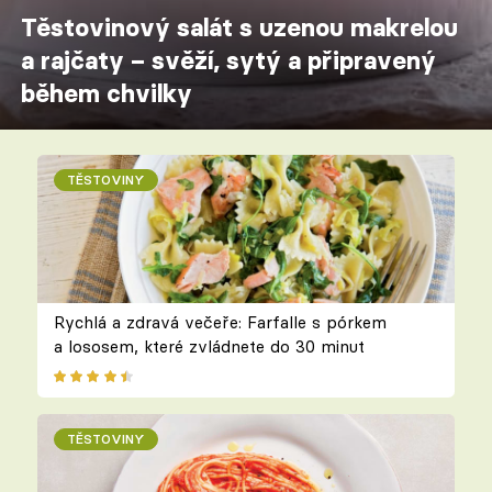
Těstovinový salát s uzenou makrelou
a rajčaty – svěží, sytý a připravený
během chvilky
TĚSTOVINY
Rychlá a zdravá večeře: Farfalle s pórkem
a lososem, které zvládnete do 30 minut
TĚSTOVINY