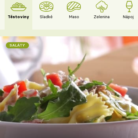
Těstoviny
Sladké
Maso
Zelenina
Nápoje
SALÁTY