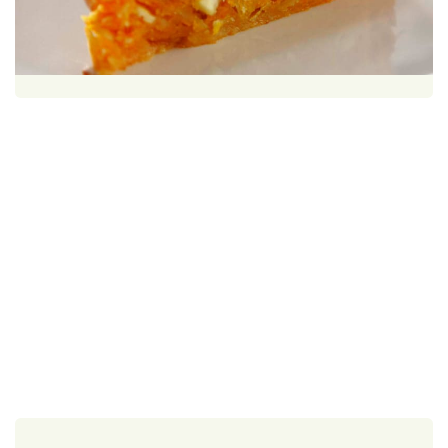
Škola vaření
1 porce
30 minut
Recepty z TV
Speciál: Cuketa
Těhotnej kuchař
Sledujte prima+
Přihlášení
Sledujte nás