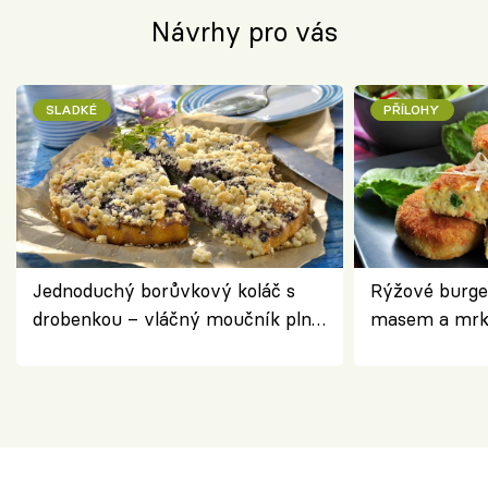
Návrhy pro vás
SLADKÉ
PŘÍLOHY
Jednoduchý borůvkový koláč s
Rýžové burge
drobenkou – vláčný moučník plný
masem a mrk
ovoce
salátem – leh