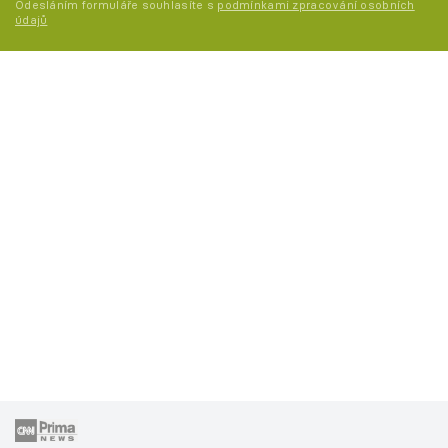
Odesláním formuláře souhlasíte s
podmínkami zpracování osobních
údajů