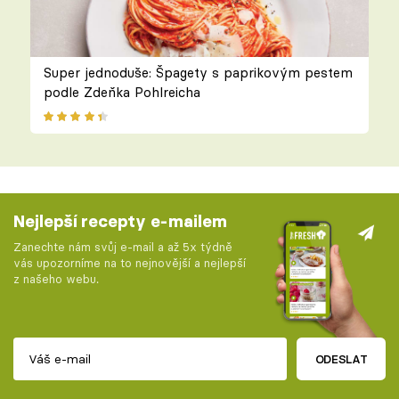
Super jednoduše: Špagety s paprikovým pestem
podle Zdeňka Pohlreicha
Nejlepší recepty e-mailem
Zanechte nám svůj e-mail a až 5x týdně
vás upozorníme na to nejnovější a nejlepší
z našeho webu.
ODESLAT