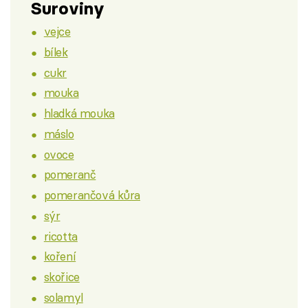
Suroviny
vejce
bílek
cukr
mouka
hladká mouka
máslo
ovoce
pomeranč
pomerančová kůra
sýr
ricotta
koření
skořice
solamyl