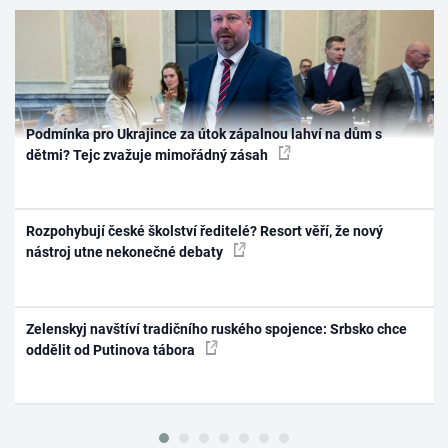
Podmínka pro Ukrajince za útok zápalnou lahví na dům s
dětmi? Tejc zvažuje mimořádný zásah
Rozpohybují české školství ředitelé? Resort věří, že nový
nástroj utne nekonečné debaty
Zelenskyj navštíví tradičního ruského spojence: Srbsko chce
oddělit od Putinova tábora