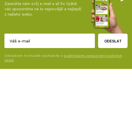
Zanechte nám svůj e-mail a až 5x týdně
vás upozorníme na to nejnovější a nejlepší
z našeho webu.
ODESLAT
Odesláním formuláře souhlasíte s
podmínkami zpracování osobních
údajů