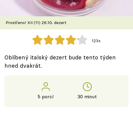
Škola vaření
Recepty z TV
Prostřeno! XII (11) 26.10. dezert
Speciál: Cuketa
123x
Těhotnej kuchař
Oblíbený italský dezert bude tento týden
Sledujte prima+
hned dvakrát.
Přihlášení
5 porcí
30 minut
Sledujte nás