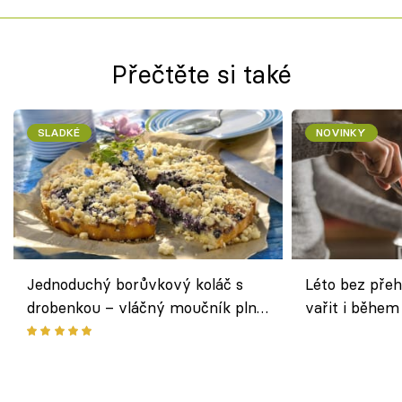
Přečtěte si také
SLADKÉ
NOVINKY
Jednoduchý borůvkový koláč s
Léto bez přeh
drobenkou – vláčný moučník plný
vařit i během
ovoce