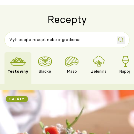
Recepty
Těstoviny
Sladké
Maso
Zelenina
Nápoje
SALÁTY