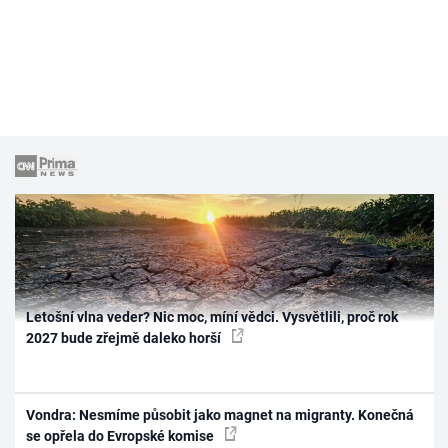
Letošní vlna veder? Nic moc, míní vědci. Vysvětlili, proč rok
2027 bude zřejmě daleko horší
Vondra: Nesmíme působit jako magnet na migranty. Konečná
se opřela do Evropské komise