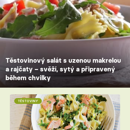
Těstovinový salát s uzenou makrelou
a rajčaty – svěží, sytý a připravený
během chvilky
TĚSTOVINY