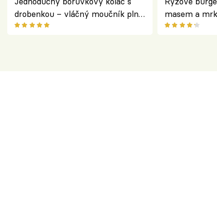
Jednoduchý borůvkový koláč s
Rýžové burge
drobenkou – vláčný moučník plný
masem a mrk
ovoce
salátem – leh