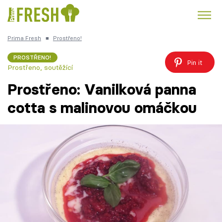
Prima Fresh
■
Prostřeno!
Kuře
Polévky k večeři
Rychlé večeře
Trendy:
PROSTŘENO!
Pin it
Prostřeno, soutěžící
Česká kuchyně
Čokoláda
Prostřeno: Vanilková panna
cotta s malinovou omáčkou
Témata
Recepty
Články
TV Program