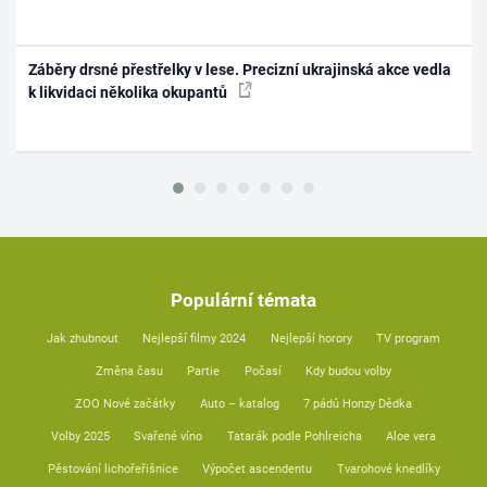
Záběry drsné přestřelky v lese. Precizní ukrajinská akce vedla
k likvidaci několika okupantů
Populární témata
Jak zhubnout
Nejlepší filmy 2024
Nejlepší horory
TV program
Změna času
Partie
Počasí
Kdy budou volby
ZOO Nové začátky
Auto – katalog
7 pádů Honzy Dědka
Volby 2025
Svařené víno
Tatarák podle Pohlreicha
Aloe vera
Pěstování lichořeřišnice
Výpočet ascendentu
Tvarohové knedlíky