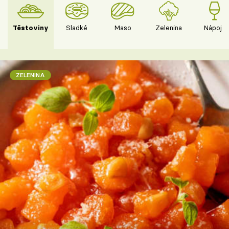
Těstoviny
Sladké
Maso
Zelenina
Nápoje
ZELENINA