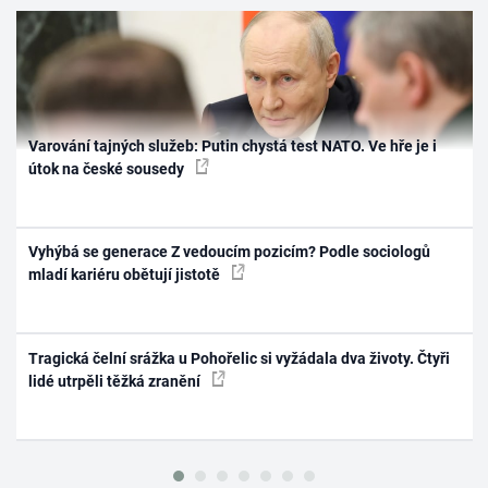
Varování tajných služeb: Putin chystá test NATO. Ve hře je i
útok na české sousedy
Vyhýbá se generace Z vedoucím pozicím? Podle sociologů
mladí kariéru obětují jistotě
Tragická čelní srážka u Pohořelic si vyžádala dva životy. Čtyři
lidé utrpěli těžká zranění