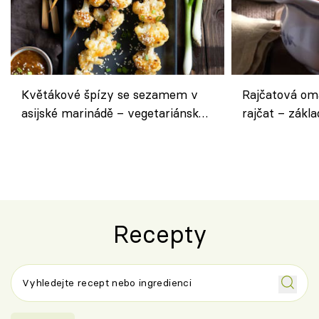
Květákové špízy se sezamem v
Rajčatová om
asijské marinádě – vegetariánská
rajčat – zákla
chuťovka z grilu
Recepty