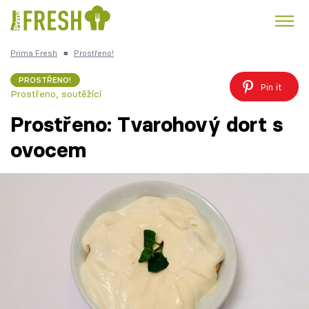
Prima Fresh
■
Prostřeno!
Kuře
Polévky k večeři
Rychlé večeře
Trendy:
PROSTŘENO!
Pin it
Prostřeno, soutěžící
Česká kuchyně
Čokoláda
Prostřeno: Tvarohový dort s
ovocem
Témata
Recepty
Články
TV Program