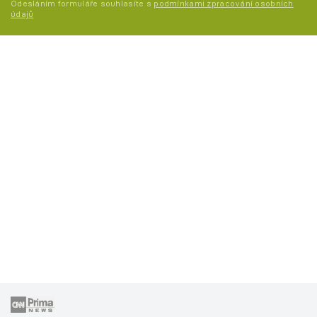
Odesláním formuláře souhlasíte s
podmínkami zpracování osobních
údajů