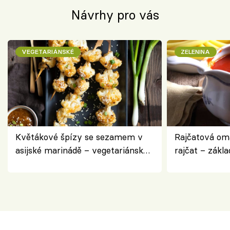
Návrhy pro vás
VEGETARIÁNSKÉ
ZELENINA
Květákové špízy se sezamem v
Rajčatová om
asijské marinádě – vegetariánská
rajčat – zákla
chuťovka z grilu