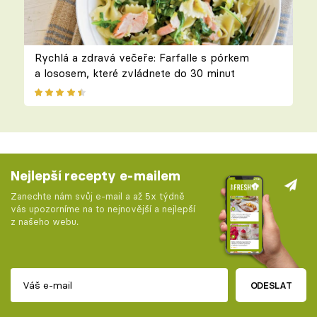
Rychlá a zdravá večeře: Farfalle s pórkem
a lososem, které zvládnete do 30 minut
Nejlepší recepty e-mailem
Zanechte nám svůj e-mail a až 5x týdně
vás upozorníme na to nejnovější a nejlepší
z našeho webu.
ODESLAT