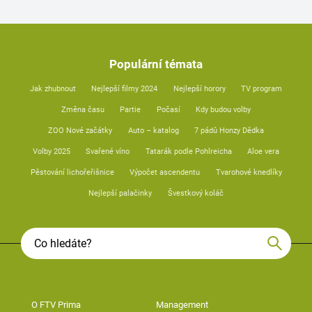
Populární témata
Jak zhubnout
Nejlepší filmy 2024
Nejlepší horory
TV program
Změna času
Partie
Počasí
Kdy budou volby
ZOO Nové začátky
Auto – katalog
7 pádů Honzy Dědka
Volby 2025
Svařené víno
Tatarák podle Pohlreicha
Aloe vera
Pěstování lichořeřišnice
Výpočet ascendentu
Tvarohové knedlíky
Nejlepší palačinky
Švestkový koláč
O FTV Prima
Management