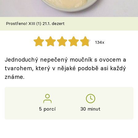
Škola vaření
Recepty z TV
Prostřeno! XIII (1) 21.1. dezert
Speciál: Cuketa
134x
Těhotnej kuchař
Jednoduchý nepečený moučník s ovocem a
Sledujte prima+
tvarohem, který v nějaké podobě asi každý
známe.
Přihlášení
Sledujte nás
5 porcí
30 minut