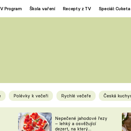
V Program
Škola vaření
Recepty z TV
Speciál: Cuketa
Polévky
Saláty
ČESKÁ KLASIKA
TĚSTOVIN
SILNÉ VÝVARY
SLADKÉ
KRÉMOVÉ
BEZMASÁ J
e
Polévky k večeři
Rychlé večeře
Česká kuchy
y
Tipy a triky
Novink
Nepečené jahodové řezy
– lehký a osvěžující
dezert, na který
KAM ZA JÍDLEM
BLOG