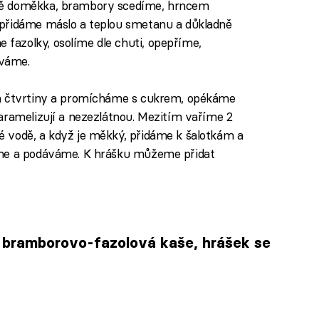
dě doměkka, brambory scedíme, hrncem
 přidáme máslo a teplou smetanu a důkladně
azolky, osolíme dle chuti, opepříme,
váme.
na čtvrtiny a promícháme s cukrem, opékáme
aramelizují a nezezlátnou. Mezitím vaříme 2
 vodě, a když je měkký, přidáme k šalotkám a
íme a podáváme. K hrášku můžeme přidat
, bramborovo-fazolová kaše, hrášek se