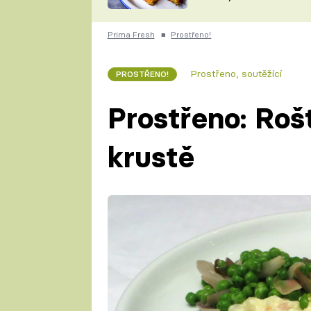
skvělý způsob, jak
ZDENĚK
zpracovat přerostlé
ČESKO NA TALÍŘI
cukety
POHLREICH
Prima Fresh
■
Prostřeno!
KAROLÍNA,
JAROSLAV SAPÍK
DOMÁCÍ
Prostřeno, soutěžící
PROSTŘENO!
KUCHAŘKA
KAROLÍNA
KAMBERSKÁ
Prostřeno: Roš
krustě