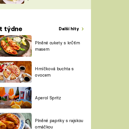
TORKY
ESH
t týdne
Další hity
Plněné cukety s krůtím
masem
Hrníčková buchta s
ovocem
Aperol Spritz
Plněné papriky s rajskou
omáčkou