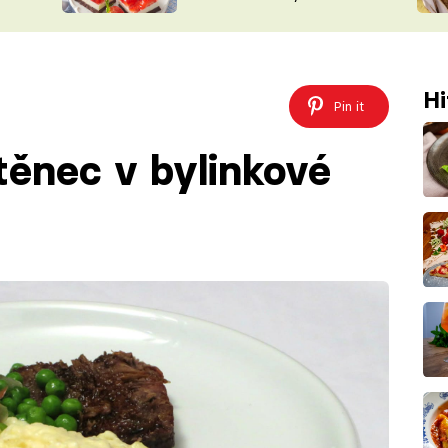
nepotřebujete troubu
ŠÉFREDAK
VYCHYTÁVKY
SOUTĚŽ FR
NA NÁKUPECH
ČASOPIS
Hi
Pin it
těnec v bylinkové