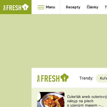
Menu
Recepty
Články
T
Oblíbené
Přílohy
recepty
HRANOLKY
HOUBY
KNEDLÍKY
DÝNĚ
KAŠE
RYCHLOVKY
Trendy:
Kuř
Populární
Videorecept
Cukeťák aneb cuketový
nákyp na plech
kuchaři
s uzeným masem –
TEĎ VAŘÍ ŠÉF!