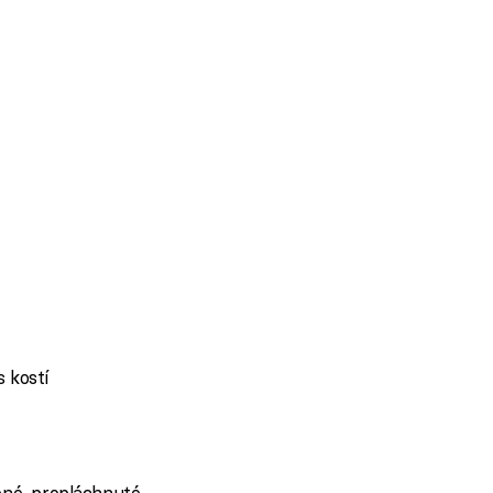
 kostí
ené, propláchnuté