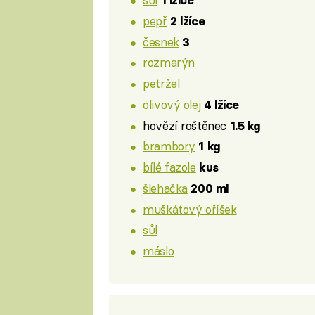
1 lžíce
pepř
2 lžíce
česnek
3
rozmarýn
petržel
olivový olej
4 lžíce
hovězí roštěnec
1.5 kg
brambory
1 kg
bílé fazole
kus
šlehačka
200 ml
muškátový oříšek
sůl
máslo