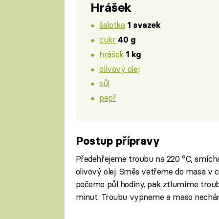
Hrášek
šalotka
1 svazek
cukr
40 g
hrášek
1 kg
olivový olej
sůl
pepř
Postup přípravy
Předehřejeme troubu na 220 °C, smíchá
olivový olej. Směs vetřeme do masa v c
pečeme půl hodiny, pak ztlumíme troub
minut. Troubu vypneme a maso necháme