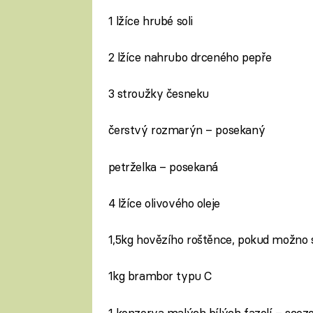
1 lžíce hrubé soli
2 lžíce nahrubo drceného pepře
3 stroužky česneku
čerstvý rozmarýn – posekaný
petrželka – posekaná
4 lžíce olivového oleje
1,5kg hovězího roštěnce, pokud možno s
1kg brambor typu C
1 konzerva malých bílých fazolí – scez