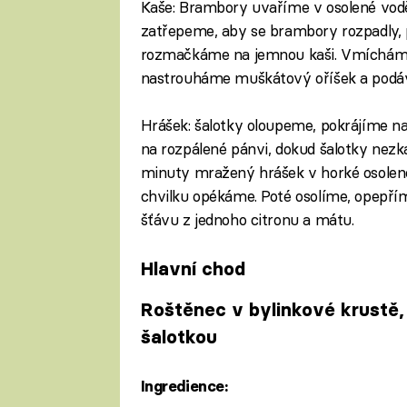
Kaše: Brambory uvaříme v osolené vo
zatřepeme, aby se brambory rozpadly,
rozmačkáme na jemnou kaši. Vmícháme f
nastrouháme muškátový oříšek a podá
Hrášek: šalotky oloupeme, pokrájíme 
na rozpálené pánvi, dokud šalotky nezk
minuty mražený hrášek v horké osolené
chvilku opékáme. Poté osolíme, opepř
šťávu z jednoho citronu a mátu.
Hlavní chod
Roštěnec v bylinkové krustě
šalotkou
Ingredience: