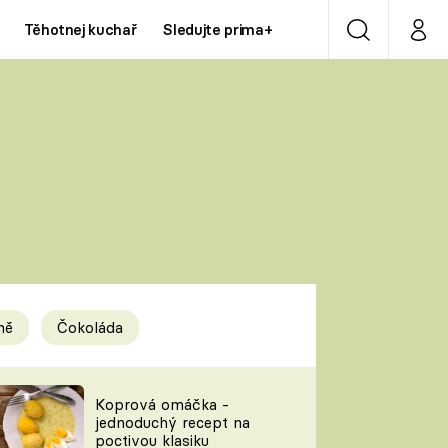
Těhotnej kuchař
Sledujte prima+
Vyhledávání
Můj p
Prima+
Y
CNN Prima NEWS
Prima ZOOM
ÍDLA
Prima LIVING
Prima Ženy
ně
Čokoláda
Prima LAJK
y
Koprová omáčka -
jednoduchý recept na
Sledujte nás
poctivou klasiku