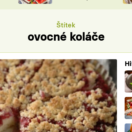
nepotřebujete troubu
ŠÉFREDAK
VYCHYTÁVKY
SOUTĚŽ FR
NA NÁKUPECH
Štítek
ČASOPIS
ovocné koláče
Hi