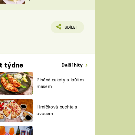
TORKY
ESH
SDÍLET
t týdne
Další hity
Plněné cukety s krůtím
masem
Hrníčková buchta s
ovocem