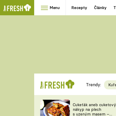
Menu
Recepty
Články
T
Oblíbené
Přílohy
recepty
HRANOLKY
HOUBY
KNEDLÍKY
DÝNĚ
KAŠE
RYCHLOVKY
Trendy:
Kuř
Populární
Videorecept
Cukeťák aneb cuketový
nákyp na plech
kuchaři
s uzeným masem –
TEĎ VAŘÍ ŠÉF!