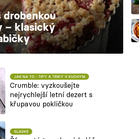
s drobenkou
 – klasický
abičky
JAK NA TO - TIPY A TRIKY V KUCHYNI
Crumble: vyzkoušejte
nejrychlejší letní dezert s
křupavou pokličkou
SLADKÉ