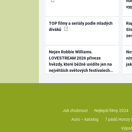
hum
vy
TOP filmy a seriály podle mladých
Rap
diváků
Slo
ze
Nejen Robbie Williams.
No
LOVESTREAM 2026 přiveze
ním
hvězdy, které běžně uvidíte jen na
ja
největších světových festivalech
Jak zhubnout
Nejlepší filmy 2024
Auto – katalog
7 pádů Honzy
Výpoč