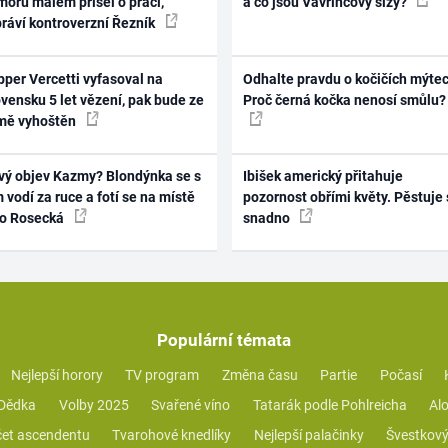
oru málem přišel o práci,
a co jsou Vavřincovy slzy?
práví kontroverzní Řezník
per Vercetti vyfasoval na
Odhalte pravdu o kočičích mýtec
vensku 5 let vězení, pak bude ze
Proč černá kočka nenosí smůlu?
mě vyhoštěn
vý objev Kazmy? Blondýnka se s
Ibišek americký přitahuje
 vodí za ruce a fotí se na místě
pozornost obřími květy. Pěstuje 
ko Rosecká
snadno
Populární témata
Nejlepší horory
TV program
Změna času
Partie
Počasí
 Dědka
Volby 2025
Svařené víno
Tatarák podle Pohlreicha
Alo
et ascendentu
Tvarohové knedlíky
Nejlepší palačinky
Švestkový