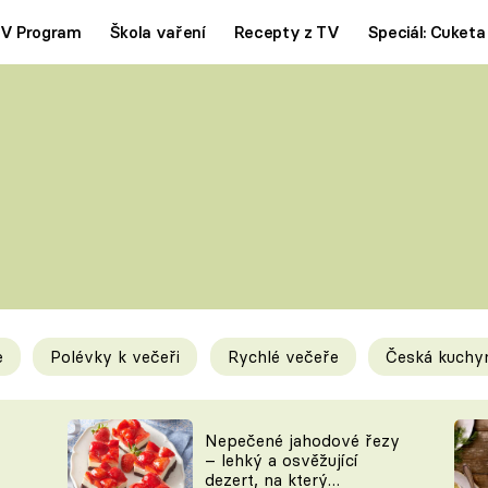
V Program
Škola vaření
Recepty z TV
Speciál: Cuketa
Polévky
Saláty
ČESKÁ KLASIKA
TĚSTOVIN
SILNÉ VÝVARY
SLADKÉ
KRÉMOVÉ
BEZMASÁ J
e
Polévky k večeři
Rychlé večeře
Česká kuchy
y
Tipy a triky
Novink
Nepečené jahodové řezy
– lehký a osvěžující
dezert, na který
KAM ZA JÍDLEM
BLOG