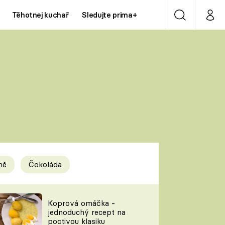
Těhotnej kuchař
Sledujte prima+
Vyhledávání
Můj p
Prima+
Y
CNN Prima NEWS
Prima ZOOM
ÍDLA
Prima LIVING
Prima Ženy
ně
Čokoláda
Prima LAJK
y
Koprová omáčka -
jednoduchý recept na
Sledujte nás
poctivou klasiku