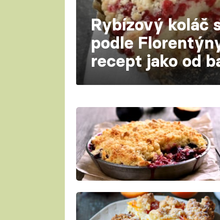
Rybízový koláč 
podle Florentýny
recept jako od b