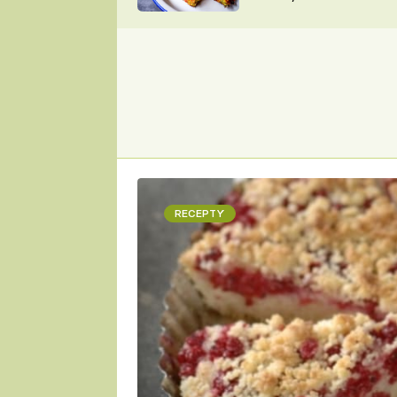
skvělý způsob, jak
ZDENĚK
zpracovat přerostlé
ČESKO NA TALÍŘI
cukety
POHLREICH
KAROLÍNA,
JAROSLAV SAPÍK
DOMÁCÍ
KUCHAŘKA
KAROLÍNA
KAMBERSKÁ
RECEPTY