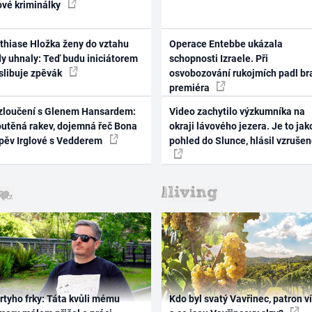
ové kriminálky
thiase Hložka ženy do vztahu
Operace Entebbe ukázala
dy uhnaly: Teď budu iniciátorem
schopnosti Izraele. Při
 slibuje zpěvák
osvobozování rukojmích padl br
premiéra
zloučení s Glenem Hansardem:
Video zachytilo výzkumníka na
outěná rakev, dojemná řeč Bona
okraji lávového jezera. Je to jak
zpěv Irglové s Vedderem
pohled do Slunce, hlásil vzruše
rtyho frky: Táta kvůli mému
Kdo byl svatý Vavřinec, patron v