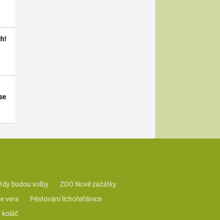
h!
se
Kdy budou volby
ZOO Nové začátky
e vera
Pěstování lichořeřišnice
 koláč