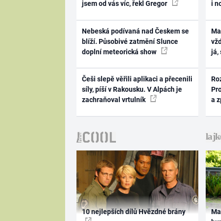
jsem od vás víc, řekl Gregor
i n
Nebeská podívaná nad Českem se
Ma
blíží. Působivé zatmění Slunce
vž
doplní meteorická show
já,
Češi slepě věřili aplikaci a přecenili
Ro
síly, píší v Rakousku. V Alpách je
Pr
zachraňoval vrtulník
a 
10 nejlepších dílů Hvězdné brány
Ma