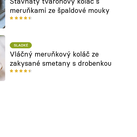
Šťavnatý tvarohový koláč s
meruňkami ze špaldové mouky
SLADKÉ
Vláčný meruňkový koláč ze
zakysané smetany s drobenkou