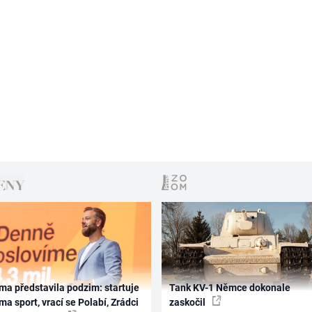
ma představila podzim: startuje
Tank KV-1 Němce dokonale
ma sport, vrací se Polabí, Zrádci
zaskočil