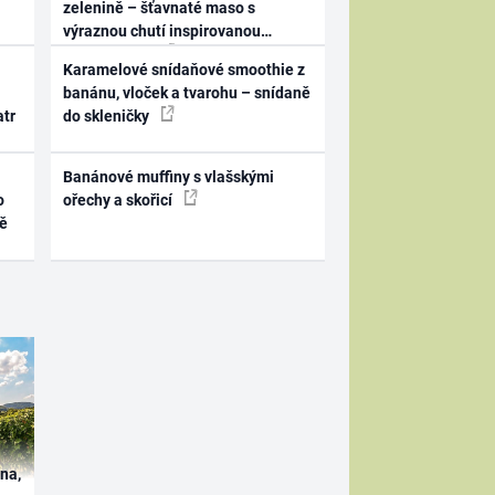
zelenině – šťavnaté maso s
výraznou chutí inspirovanou
Španělskem
Karamelové snídaňové smoothie z
banánu, vloček a tvarohu – snídaně
atr
do skleničky
Banánové muffiny s vlašskými
o
ořechy a skořicí
ně
ína,