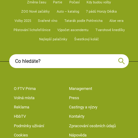
Změna času
Partie
Počasí
Kdy budou volby
ZOO Nové začátky
Auto – katalog
7 pádů Honzy Dědka
Volby 2025
Svařené víno
Tatarák podle Pohlreicha
Aloe vera
Pěstování lichořeřišnice
Výpočet ascendentu
Tvarohové knedlíky
Nejlepší palačinky
Švestkový koláč
O FTV Prima
Management
Volná místa
Press
Reklama
Castingy a výzvy
HbbTV
Kontakty
Podmínky užívání
Zpracování osobních údajů
Cookies
Nápověda