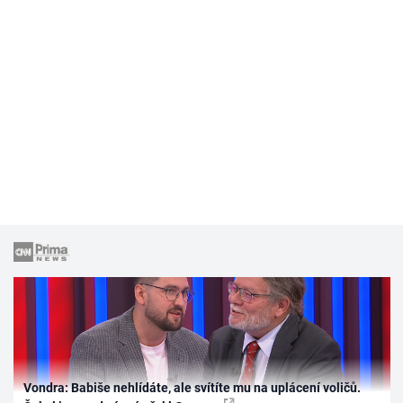
Vondra: Babiše nehlídáte, ale svítíte mu na uplácení voličů.