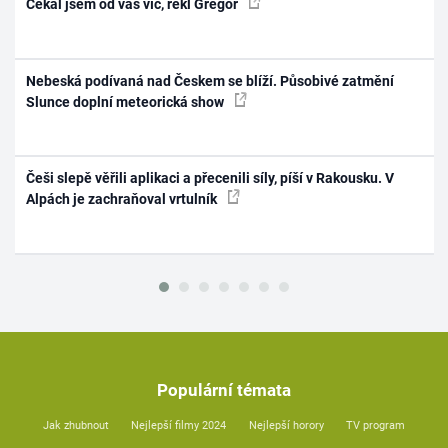
Čekal jsem od vás víc, řekl Gregor
Nebeská podívaná nad Českem se blíží. Působivé zatmění
Slunce doplní meteorická show
Češi slepě věřili aplikaci a přecenili síly, píší v Rakousku. V
Alpách je zachraňoval vrtulník
Populární témata
Jak zhubnout
Nejlepší filmy 2024
Nejlepší horory
TV program