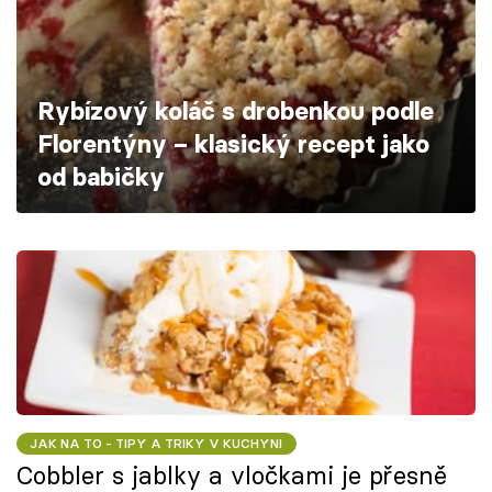
Škola vaření
Recepty z TV
Rybízový koláč s drobenkou podle
Speciál: Cuketa
Florentýny – klasický recept jako
od babičky
Těhotnej kuchař
Sledujte prima+
Přihlášení
Sledujte nás
JAK NA TO - TIPY A TRIKY V KUCHYNI
Cobbler s jablky a vločkami je přesně