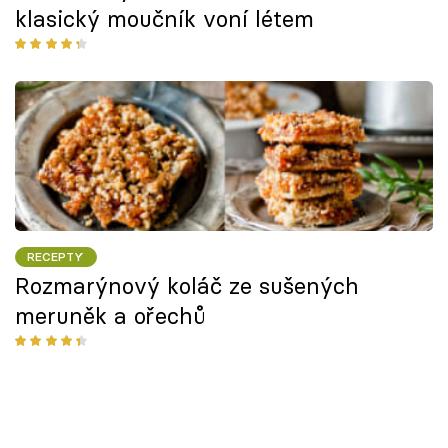
klasický moučník voní létem
RECEPTY
Rozmarýnový koláč ze sušených
meruněk a ořechů