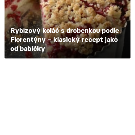
Škola vaření
Recepty z TV
Rybízový koláč s drobenkou podle
Speciál: Cuketa
Florentýny – klasický recept jako
od babičky
Těhotnej kuchař
Sledujte prima+
Přihlášení
Sledujte nás