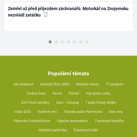
Zemřel už před příjezdem záchranářů. Motorkář na Znojemsku
nezvládl zatáčku
Populární témata
Jak zhubnout
Nejlepší filmy 2024
Nejlepší horory
TV program
Změna času
Partie
Počasí
Kdy budou volby
ZOO Nové začátky
Auto – katalog
7 pádů Honzy Dědka
Volby 2025
Svařené víno
Tatarák podle Pohlreicha
Aloe vera
Pěstování lichořeřišnice
Výpočet ascendentu
Tvarohové knedlíky
Nejlepší palačinky
Švestkový koláč