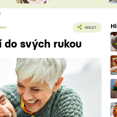
ŠÉFREDAK
VYCHYTÁVKY
í
SOUTĚŽ FR
NA NÁKUPECH
ČASOPIS
Hi
lení
SDÍLET
 do svých rukou