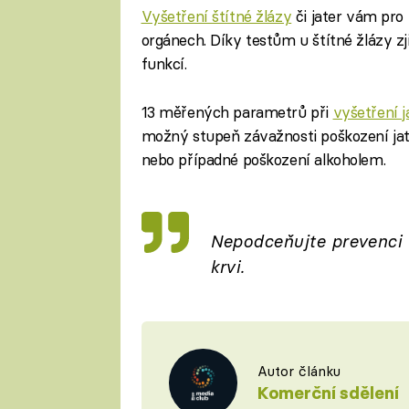
Vyšetření štítné žlázy
či jater vám pro
orgánech. Díky testům u štítné žlázy zj
funkcí.
13 měřených parametrů při
vyšetření j
možný stupeň závažnosti poškození jat
nebo případné poškození alkoholem.
Nepodceňujte prevenci a
krvi.
Autor článku
Komerční sdělení