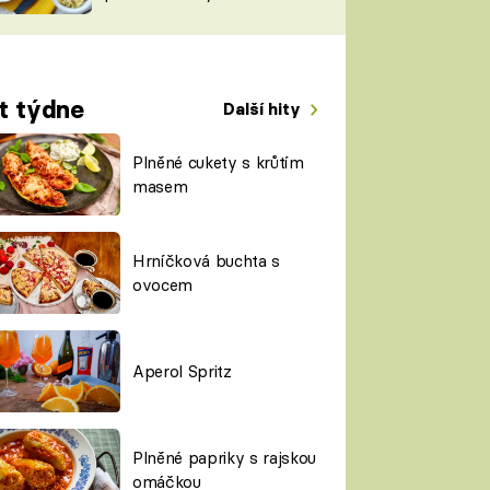
TORKY
ESH
t týdne
Další hity
Plněné cukety s krůtím
masem
Hrníčková buchta s
ovocem
Aperol Spritz
Plněné papriky s rajskou
omáčkou