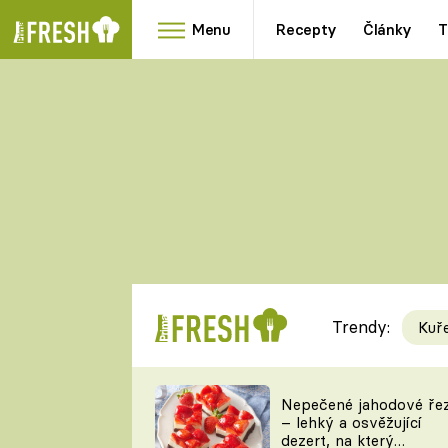
Menu
Recepty
Články
T
Oblíbené
Přílohy
recepty
HRANOLKY
HOUBY
KNEDLÍKY
DÝNĚ
KAŠE
RYCHLOVKY
Trendy:
Kuř
Populární
Videorecept
Nepečené jahodové ře
– lehký a osvěžující
kuchaři
dezert, na který
TEĎ VAŘÍ ŠÉF!