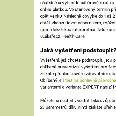
následně si vyberete odběrové místo a 
online platbou. Ve stanovený termín př
opět venku. Následně obvykle do 1 až 2
chtěli zkonzultovat odborníkem, můžet
i jejich lékařskou interpretaci. Tato ko
uLékaře.cz Health Care.
Jaká vyšetření podstoupit
Vyšetření, jež chcete podstoupit, jsou p
oblíbené preventivní vyšetření pro žen
získáte přehled o svém zdravotním stav
Oblíbený je i
test na pohlavně přenosn
variantami a varianta EXPERT nabízí i v
Můžete si nechat vyšetřit také svůj st
23 parametrů, díky nimž získáte přehle