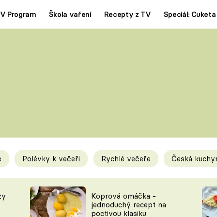
V Program
Škola vaření
Recepty z TV
Speciál: Cuketa
Polévky
Saláty
ČESKÁ KLASIKA
TĚSTOVIN
SILNÉ VÝVARY
SLADKÉ
KRÉMOVÉ
BEZMASÁ J
e
Polévky k večeři
Rychlé večeře
Česká kuchy
y
Tipy a triky
Novink
zy
Koprová omáčka -
jednoduchý recept na
poctivou klasiku
KAM ZA JÍDLEM
BLOG