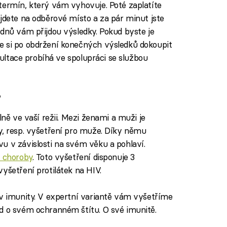
termín, který vám vyhovuje. Poté zaplatíte
ijdete na odběrové místo a za pár minut jste
 dnů vám přijdou výsledky. Pokud byste je
e si po obdržení konečných výsledků dokoupit
nzultace probíhá ve spolupráci se službou
?
lně ve vaší režii. Mezi ženami a muži je
y, resp. vyšetření pro muže. Díky němu
u v závislosti na svém věku a pohlaví.
é choroby
. Toto vyšetření disponuje 3
yšetření protilátek na HIV.
av imunity. V expertní variantě vám vyšetříme
d o svém ochranném štítu. O své imunitě.