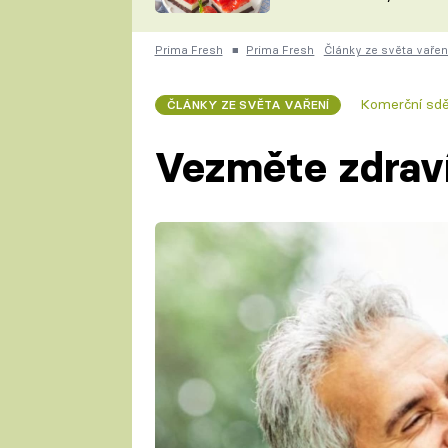
nepotřebujete troubu
ZDENĚK
ČESKO NA TALÍŘI
POHLREICH
Prima Fresh
■
Prima Fresh
Články ze světa vařen
KAROLÍNA,
JAROSLAV SAPÍK
DOMÁCÍ
Komerční sdě
ČLÁNKY ZE SVĚTA VAŘENÍ
KUCHAŘKA
KAROLÍNA
KAMBERSKÁ
Vezměte zdraví