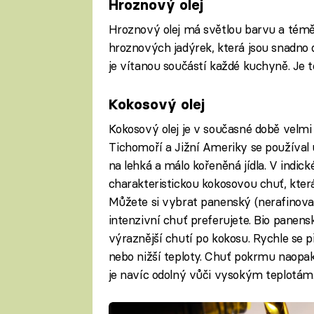
Hroznový olej
Hroznový olej má světlou barvu a téměř
hroznových jadýrek, která jsou snadno d
je vítanou součástí každé kuchyně. Je 
Kokosový olej
Kokosový olej je v současné době velmi 
Tichomoří a Jižní Ameriky se používal 
na lehká a málo kořeněná jídla. V indick
charakteristickou kokosovou chuť, která
Můžete si vybrat panenský (nerafinovan
intenzivní chuť preferujete. Bio panen
výraznější chutí po kokosu. Rychle se př
nebo nižší teploty. Chuť pokrmu naopak 
je navíc odolný vůči vysokým teplotám