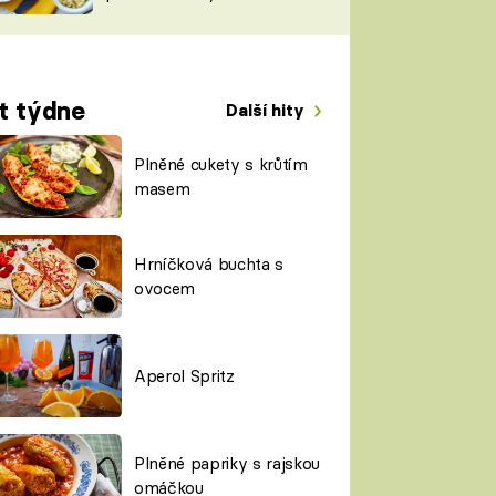
TORKY
ESH
t týdne
Další hity
Plněné cukety s krůtím
masem
Hrníčková buchta s
ovocem
Aperol Spritz
Plněné papriky s rajskou
omáčkou