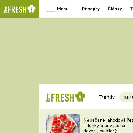
Menu
Recepty
Články
T
Oblíbené
Přílohy
recepty
HRANOLKY
HOUBY
KNEDLÍKY
DÝNĚ
KAŠE
RYCHLOVKY
Trendy:
Kuř
Populární
Videorecept
Nepečené jahodové ře
– lehký a osvěžující
kuchaři
dezert, na který
TEĎ VAŘÍ ŠÉF!