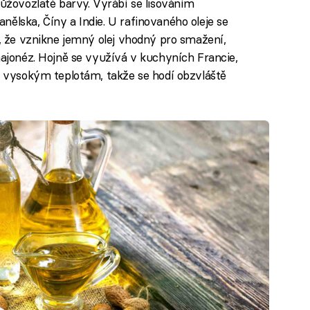
růžovozlaté barvy. Vyrábí se lisováním
ělska, Číny a Indie. U rafinovaného oleje se
k, že vznikne jemný olej vhodný pro smažení,
majonéz. Hojně se využívá v kuchyních Francie,
či vysokým teplotám, takže se hodí obzvláště