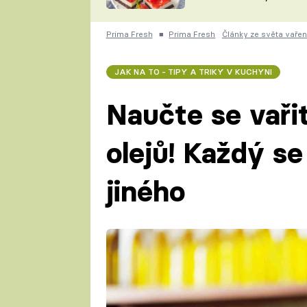
nepotřebujete troubu
ZDENĚK
ČESKO NA TALÍŘI
POHLREICH
Prima Fresh
■
Prima Fresh
Články ze světa vařen
KAROLÍNA,
JAROSLAV SAPÍK
DOMÁCÍ
JAK NA TO - TIPY A TRIKY V KUCHYNI
KUCHAŘKA
KAROLÍNA
KAMBERSKÁ
Naučte se vaři
olejů! Každý se
jiného