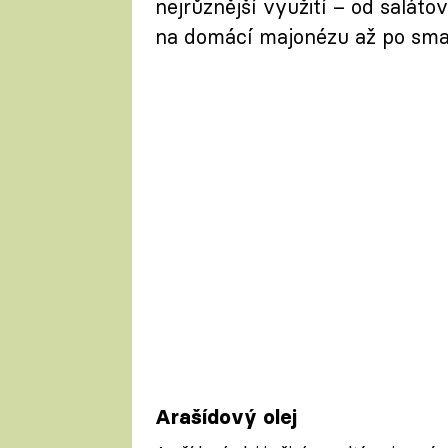
nejrůznější využití – od saláto
na domácí majonézu až po smaž
Arašídový olej