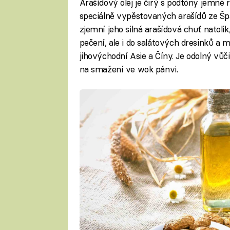
Arašídový olej je čirý s podtóny jemné 
speciálně vypěstovaných arašídů ze Špan
zjemní jeho silná arašídová chuť natoli
pečení, ale i do salátových dresinků a 
jihovýchodní Asie a Číny. Je odolný vů
na smažení ve wok pánvi.