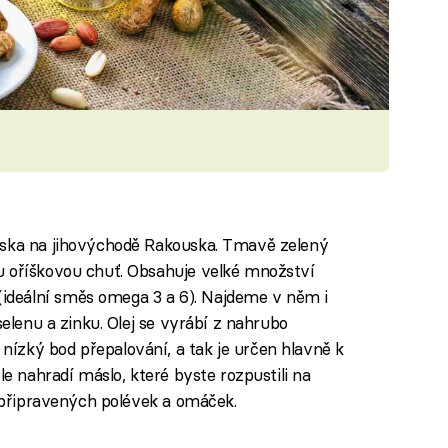
rska na jihovýchodě Rakouska. Tmavě zelený
u oříškovou chuť. Obsahuje velké množství
deální směs omega 3 a 6). Najdeme v něm i
selenu a zinku. Olej se vyrábí z nahrubo
ízký bod přepalování, a tak je určen hlavně k
le nahradí máslo, které byste rozpustili na
ž připravených polévek a omáček.