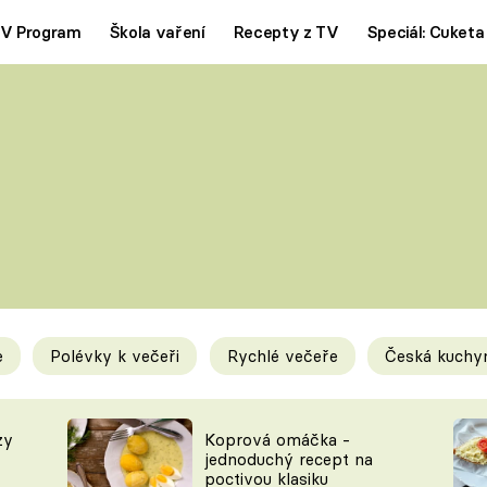
V Program
Škola vaření
Recepty z TV
Speciál: Cuketa
Polévky
Saláty
ČESKÁ KLASIKA
TĚSTOVIN
SILNÉ VÝVARY
SLADKÉ
KRÉMOVÉ
BEZMASÁ J
e
Polévky k večeři
Rychlé večeře
Česká kuchy
y
Tipy a triky
Novink
zy
Koprová omáčka -
jednoduchý recept na
poctivou klasiku
KAM ZA JÍDLEM
BLOG