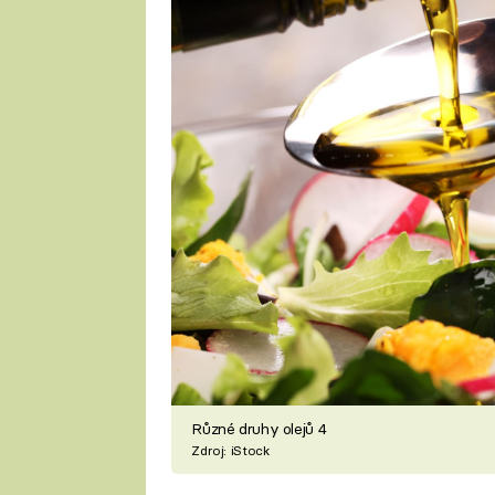
Různé druhy olejů 4
Zdroj: iStock