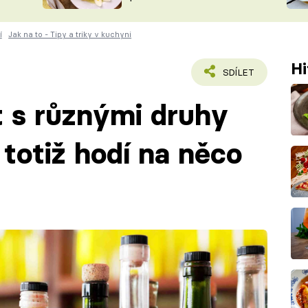
ŠÉFREDAK
VYCHYTÁVKY
í
Jak na to - Tipy a triky v kuchyni
SOUTĚŽ FR
NA NÁKUPECH
ČASOPIS
Hi
SDÍLET
t s různými druhy
 totiž hodí na něco