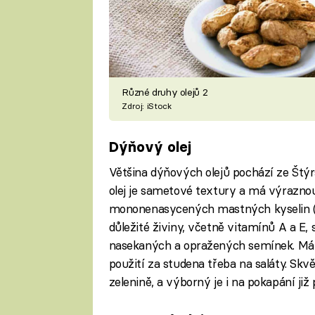
Různé druhy olejů 2
Zdroj: iStock
Dýňový olej
Většina dýňových olejů pochází ze Štý
olej je sametové textury a má výrazno
mononenasycených mastných kyselin (i
důležité živiny, včetně vitamínů A a E, 
nasekaných a opražených semínek. Má n
použití za studena třeba na saláty. Skvě
zelenině, a výborný je i na pokapání ji