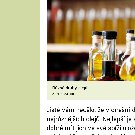
Různé druhy olejů
Zdroj: iStock
Jistě vám neušlo, že v dnešní d
nejrůznějších olejů. Nejlepší je 
dobré mít jich ve své spíži ulo