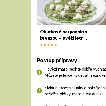
Okurkové carpaccio s
brynzou – svěží letní
předkrm se sýrem
Postup přípravy:
Hovězí maso nechte dobře vychladit
Můžete je lehce naklepat mezi dvě
Meloun zbavte slupky a nakrájejte n
rozložte plátky masa a melounu.