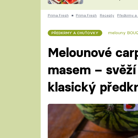
nepotřebujete troubu
ZDENĚK
ČESKO NA TALÍŘI
POHLREICH
Prima Fresh
■
Prima Fresh
Recepty
Předkrmy a
KAROLÍNA,
JAROSLAV SAPÍK
DOMÁCÍ
melouny BOU
PŘEDKRMY A CHUŤOVKY
KUCHAŘKA
KAROLÍNA
KAMBERSKÁ
Melounové car
masem – svěží 
klasický předkr