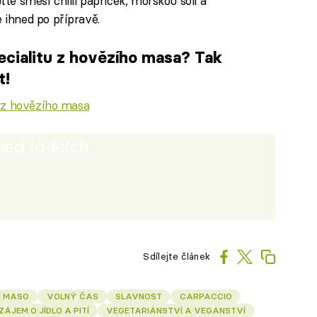
te směsí chilli papriček, mořskou solí a
ihned po přípravě.
pecialitu z hovězího masa? Tak
t!
 z hovězího masa
iled to fetch
Sdílejte článek
Í MASO
VOLNÝ ČAS
SLAVNOST
CARPACCIO
ZÁJEM O JÍDLO A PITÍ
VEGETARIÁNSTVÍ A VEGANSTVÍ