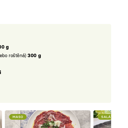
00 g
nebo roštěná)
300 g
i
MASO
SALÁTY