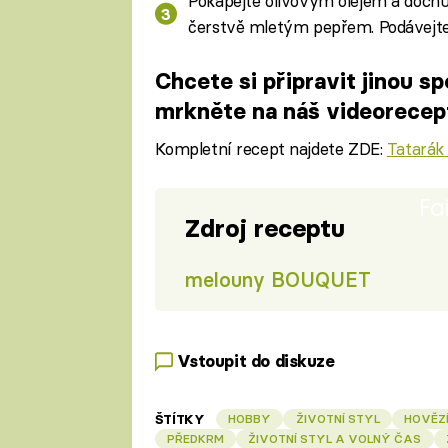
Pokapejte olivovým olejem a dochuť
čerstvě mletým pepřem. Podávejte 
Chcete si připravit jinou s
mrkněte na náš videorecep
Kompletní recept najdete ZDE:
Tatarák
Fa
Zdroj receptu
melouny BOUQUET
Vstoupit do diskuze
ŠTÍTKY
HOBBY
ŽIVOTNÍ STYL
HOVĚZ
PŘEDKRM
ŽIVOTNÍ STYL A VOLNÝ ČAS