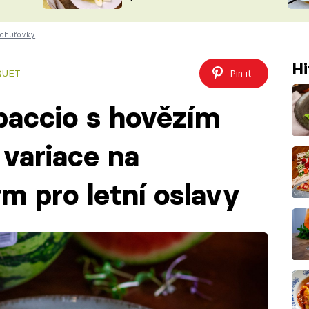
ŠÉFREDAK
VYCHYTÁVKY
 chuťovky
SOUTĚŽ FR
NA NÁKUPECH
ČASOPIS
Hi
QUET
Pin it
paccio s hovězím
variace na
m pro letní oslavy