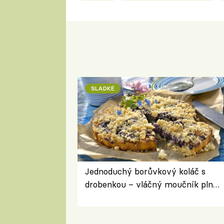
SLADKÉ
Jednoduchý borůvkový koláč s
drobenkou – vláčný moučník plný
ovoce