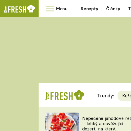
Menu
Recepty
Články
T
Oblíbené
Přílohy
recepty
HRANOLKY
HOUBY
KNEDLÍKY
DÝNĚ
KAŠE
RYCHLOVKY
Trendy:
Kuř
Populární
Videorecept
Nepečené jahodové ře
– lehký a osvěžující
kuchaři
dezert, na který
TEĎ VAŘÍ ŠÉF!