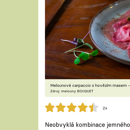
Melounové carpaccio s hovězím masem – s
Zdroj: melouny BOUQUET
2x
Neobvyklá kombinace jemného