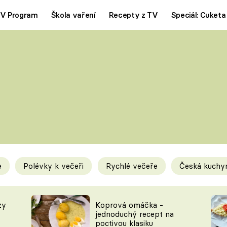
V Program
Škola vaření
Recepty z TV
Speciál: Cuketa
Polévky
Saláty
ČESKÁ KLASIKA
TĚSTOVIN
SILNÉ VÝVARY
SLADKÉ
KRÉMOVÉ
BEZMASÁ J
e
Polévky k večeři
Rychlé večeře
Česká kuchy
y
Tipy a triky
Novink
zy
Koprová omáčka -
jednoduchý recept na
poctivou klasiku
KAM ZA JÍDLEM
BLOG