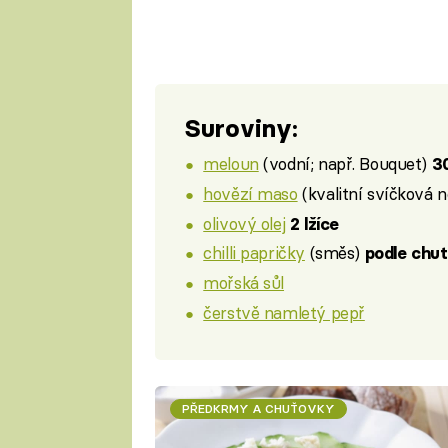
Suroviny:
meloun
(vodní; např. Bouquet)
3
hovězí maso
(kvalitní svíčková 
olivový olej
2 lžíce
chilli papričky
(směs)
podle chut
mořská sůl
čerstvě namletý pepř
PŘEDKRMY A CHUŤOVKY