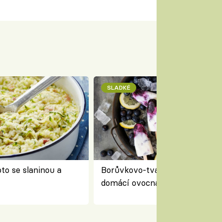
SLADKÉ
to se slaninou a
Borůvkovo-tvarohové nanuky 
domácí ovocná zmrzlina na dř