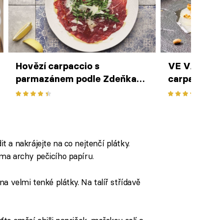
Hovězí carpaccio s
VE VARU: K
parmazánem podle Zdeňka
carpaccio 
Pohlreicha
a karameli
podle Pavla
 a nakrájejte na co nejtenčí plátky.
ma archy pečicího papíru.
a velmi tenké plátky. Na talíř střídavě