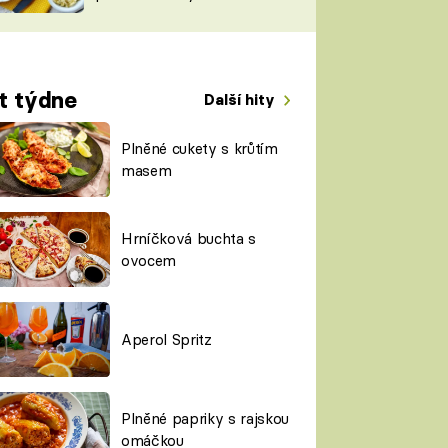
TORKY
ESH
t týdne
Další hity
Plněné cukety s krůtím
masem
Hrníčková buchta s
ovocem
Aperol Spritz
Plněné papriky s rajskou
omáčkou