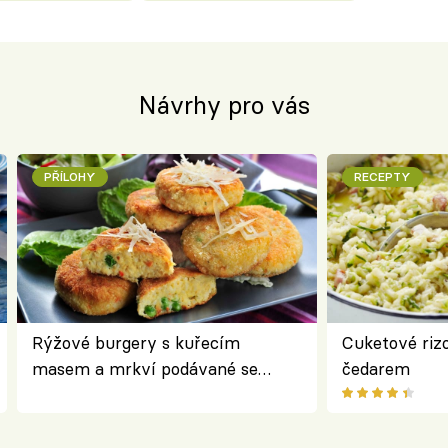
Návrhy pro vás
PŘÍLOHY
RECEPTY
Rýžové burgery s kuřecím
Cuketové rizo
masem a mrkví podávané se
čedarem
salátem – lehká a chutná večeře