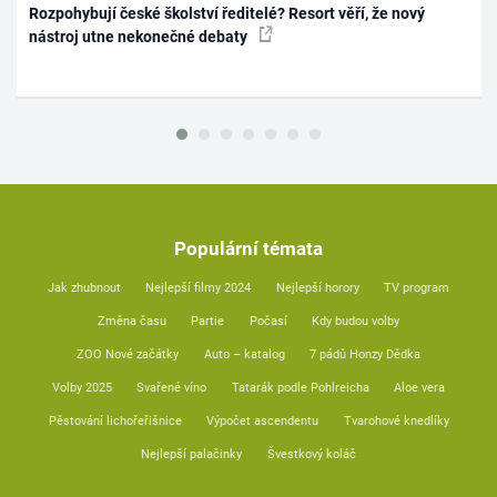
Rozpohybují české školství ředitelé? Resort věří, že nový
nástroj utne nekonečné debaty
Populární témata
Jak zhubnout
Nejlepší filmy 2024
Nejlepší horory
TV program
Změna času
Partie
Počasí
Kdy budou volby
ZOO Nové začátky
Auto – katalog
7 pádů Honzy Dědka
Volby 2025
Svařené víno
Tatarák podle Pohlreicha
Aloe vera
Pěstování lichořeřišnice
Výpočet ascendentu
Tvarohové knedlíky
Nejlepší palačinky
Švestkový koláč