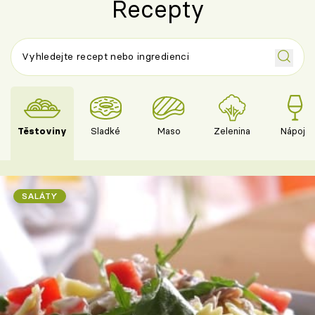
Recepty
Těstoviny
Sladké
Maso
Zelenina
Nápoje
SALÁTY