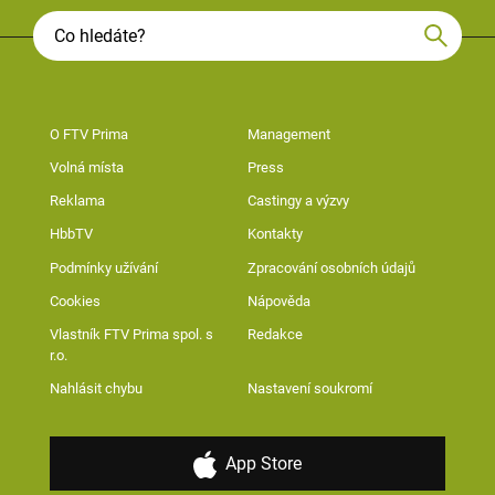
O FTV Prima
Management
Volná místa
Press
Reklama
Castingy a výzvy
HbbTV
Kontakty
Podmínky užívání
Zpracování osobních údajů
Cookies
Nápověda
Vlastník FTV Prima spol. s
Redakce
r.o.
Nahlásit chybu
Nastavení soukromí
App Store