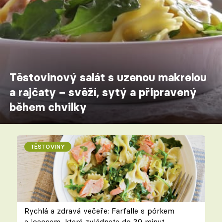
Těstovinový salát s uzenou makrelou
a rajčaty – svěží, sytý a připravený
během chvilky
TĚSTOVINY
Rychlá a zdravá večeře: Farfalle s pórkem
a lososem, které zvládnete do 30 minut