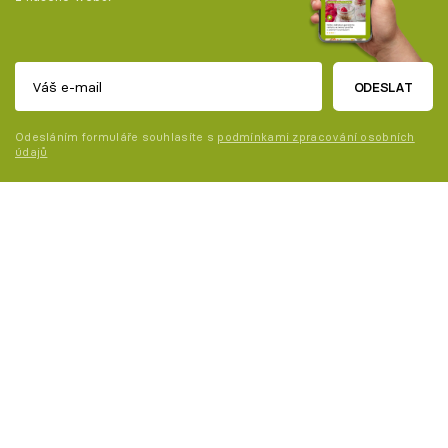
ODESLAT
Odesláním formuláře souhlasíte s
podmínkami zpracování osobních
údajů