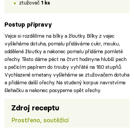
ztužovač
1 ks
Postup přípravy
Vejce si rozdělíme na bílky a žloutky. Bílky z vajec
vyšleháme dotuha, pomalu přidáváme cukr, mouku,
oddělené žloutky a nakonec pomalu přidáme pomleté
ořechy. Těsto dáme péct na čtvrt hodinyna hlubší pech
s pečicím papírem do trouby vyhřáté na 180 stupňů.
Vychlazené smetany vyšleháme se ztužovačem dotuha
a přidáme další ořechy. Na studený korpus navrstvíme
šlehačku a nakonec posypeme opět ořechy.
Zdroj receptu
Prostřeno, soutěžící