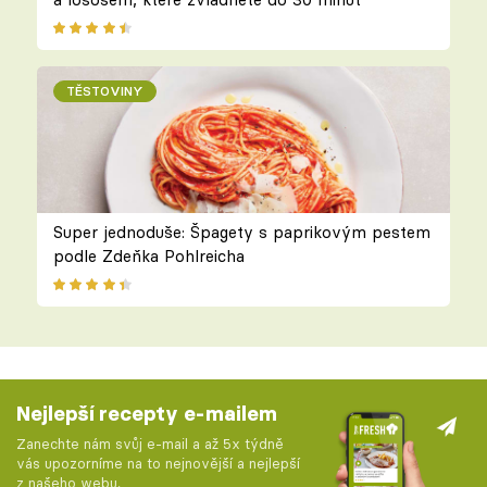
TĚSTOVINY
Super jednoduše: Špagety s paprikovým pestem
podle Zdeňka Pohlreicha
Nejlepší recepty e-mailem
Zanechte nám svůj e-mail a až 5x týdně
vás upozorníme na to nejnovější a nejlepší
z našeho webu.