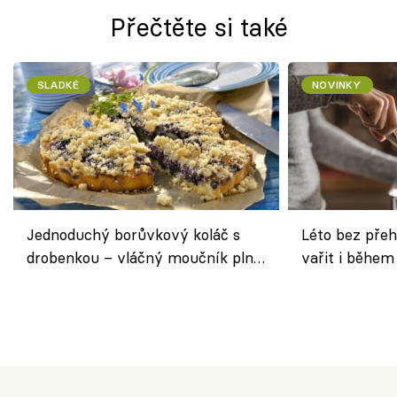
Přečtěte si také
SLADKÉ
NOVINKY
Jednoduchý borůvkový koláč s
Léto bez přeh
drobenkou – vláčný moučník plný
vařit i během
ovoce