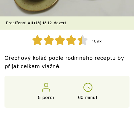
Škola vaření
Recepty z TV
Prostřeno! XII (18) 18.12. dezert
Speciál: Cuketa
109x
Těhotnej kuchař
Ořechový koláč podle rodinného receptu byl
Sledujte prima+
přijat celkem vlažně.
Přihlášení
5 porcí
60 minut
Sledujte nás