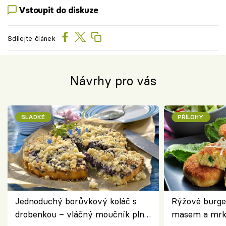
Vstoupit do diskuze
Sdílejte článek
Návrhy pro vás
SLADKÉ
PŘÍLOHY
Jednoduchý borůvkový koláč s
Rýžové burge
drobenkou – vláčný moučník plný
masem a mrk