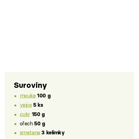
Suroviny
mouka
100 g
vejce
5 ks
cukr
150 g
ořech
50 g
smetana
3 kelímky