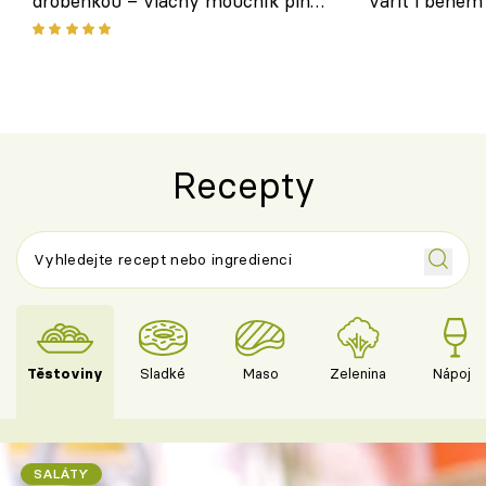
drobenkou – vláčný moučník plný
vařit i během
ovoce
Recepty
Těstoviny
Sladké
Maso
Zelenina
Nápoje
SALÁTY