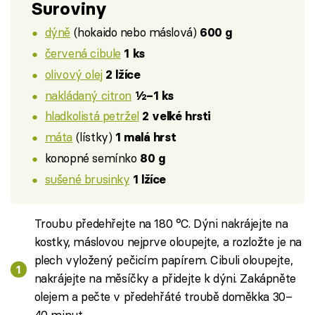
Suroviny
dýně
(hokaido nebo máslová)
600 g
červená cibule
1 ks
olivový olej
2 lžíce
nakládaný citron
½–1 ks
hladkolistá petržel
2 velké hrsti
máta
(lístky)
1 malá hrst
konopné semínko
80 g
sušené brusinky
1 lžíce
Troubu předehřejte na 180 °C. Dýni nakrájejte na
kostky, máslovou nejprve oloupejte, a rozložte je na
plech vyložený pečicím papírem. Cibuli oloupejte,
nakrájejte na měsíčky a přidejte k dýni. Zakápněte
olejem a pečte v předehřáté troubě doměkka 30–
40 minut.