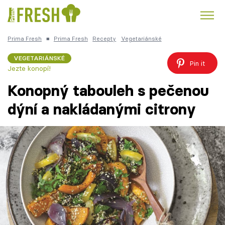
Prima Fresh
■
Prima Fresh
Recepty
Vegetariánské
Kuře
Polévky k večeři
Rychlé večeře
Trendy:
VEGETARIÁNSKÉ
Pin it
Jezte konopí!
Česká kuchyně
Čokoláda
Konopný tabouleh s pečenou
dýní a nakládanými citrony
Témata
Recepty
Články
TV Program