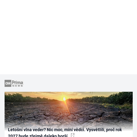
Letošní vlna veder? Nic moc, míní vědci. Vysvětlili, proč rok
2027 bude zřejmě daleko horší