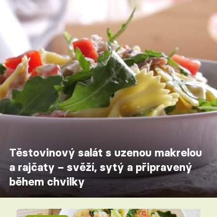
Těstovinový salát s uzenou makrelou
a rajčaty – svěží, sytý a připravený
během chvilky