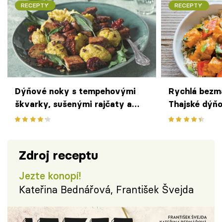
RECEPTY
RECEPTY
Dýňové noky s tempehovými
Rychlá bezm
škvarky, sušenými rajčaty a
Thajské dýňo
šalvějí
Zdroj receptu
Jezte konopí!
Kateřina Bednářová, František Švejda