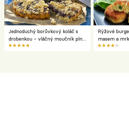
Jednoduchý borůvkový koláč s
Rýžové burge
drobenkou – vláčný moučník plný
masem a mrk
ovoce
salátem – leh