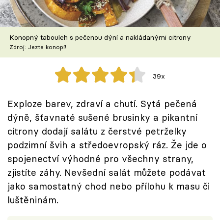
Škola vaření
Recepty z TV
Konopný tabouleh s pečenou dýní a nakládanými citrony
Zdroj: Jezte konopí!
Speciál: Cuketa
39x
Těhotnej kuchař
Exploze barev, zdraví a chutí. Sytá pečená
Sledujte prima+
dýně, šťavnaté sušené brusinky a pikantní
citrony dodají salátu z čerstvé petrželky
Přihlášení
podzimní švih a středoevropský ráz. Že jde o
spojenectví výhodné pro všechny strany,
zjistíte záhy. Nevšední salát můžete podávat
Sledujte nás
jako samostatný chod nebo přílohu k masu či
luštěninám.