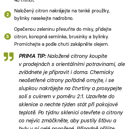
Naložený citron nakrájejte na tenké proužky,
bylinky nasekejte nadrobno.
Opečenou zeleninu přesuňte do mísy, přidejte
citron, konopná semínka, brusinky a bylinky.
Promíchejte a podle chuti zakápněte olejem.
PRIMA TIP:
Naložené citrony koupíte
v prodejnách s orientálními potravinami, ale
zvládnete je připravit i doma. Chemicky
neošetřené citrony pořádně omyjte, i se
slupkou nakrájejte na čtvrtiny a prosypejte
solí s cukrem v poměru 2:1. Uzavřete do
sklenice a nechte týden stát při pokojové
teplotě. Po týdnu sklenici otevřete a citrony
co nejvíc zmáčkněte, aby pustily šťávu a
byly v ní celé ponořené. Případně přilijte