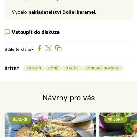
Vydalo
nakladatelství Došel karamel
.
Vstoupit do diskuze
Sdílejte článek
ŠTÍTKY
CITRON
DÝNĚ
SALÁT
KONOPNÉ SEMÍNKO
Návrhy pro vás
SLADKÉ
PŘÍLOHY