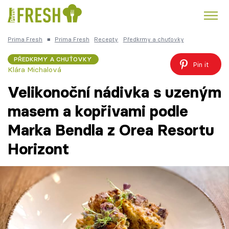
Prima Fresh
■
Prima Fresh
Recepty
Předkrmy a chuťovky
Kuře
Polévky k večeři
Rychlé večeře
Trendy:
PŘEDKRMY A CHUŤOVKY
Pin it
Klára Michalová
Česká kuchyně
Čokoláda
Velikonoční nádivka s uzeným
masem a kopřivami podle
Marka Bendla z Orea Resortu
Témata
Horizont
Recepty
Články
TV Program