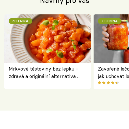
Návrhy pro vás
ZELENINA
ZELENINA
Mrkvové těstoviny bez lepku –
Zavařené lečo
zdravá a originální alternativa
jak uchovat l
klasiky