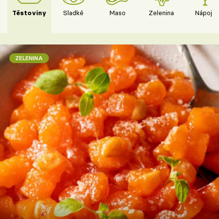
Těstoviny
Sladké
Maso
Zelenina
Nápoje
ZELENINA