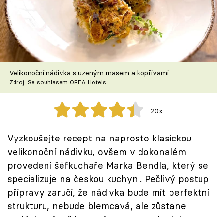
Škola vaření
Recepty z TV
Speciál: Cuketa
Velikonoční nádivka s uzeným masem a kopřivami
Těhotnej kuchař
Zdroj: Se souhlasem OREA Hotels
Sledujte prima+
20x
Přihlášení
Vyzkoušejte recept na naprosto klasickou
velikonoční nádivku, ovšem v dokonalém
provedení šéfkuchaře Marka Bendla, který se
Sledujte nás
specializuje na českou kuchyni. Pečlivý postup
přípravy zaručí, že nádivka bude mít perfektní
strukturu, nebude blemcavá, ale zůstane