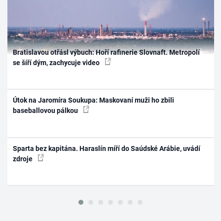
Bratislavou otřásl výbuch: Hoří rafinerie Slovnaft. Metropolí
se šíří dým, zachycuje video
Útok na Jaromíra Soukupa: Maskovaní muži ho zbili
baseballovou pálkou
Sparta bez kapitána. Haraslín míří do Saúdské Arábie, uvádí
zdroje