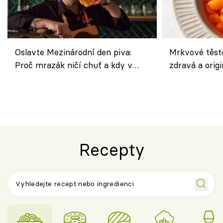
Oslavte Mezinárodní den piva:
Mrkvové těst
Proč mrazák ničí chuť a kdy v
zdravá a origi
horku vsadit na šnyt?
klasiky
Recepty