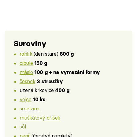
Suroviny
rohlík
(den staré)
800 g
cibule
150 g
máslo
100 g + na vymazání formy
česnek
3 stroužky
uzená krkovice
400 g
vejce
10 ks
smetana
muškátový oříšek
sůl
pepř
(čerstvě namletý)