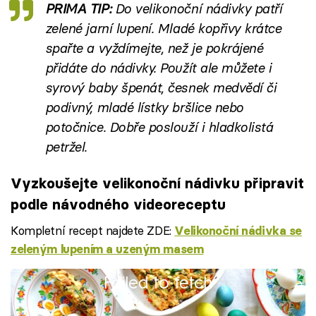
PRIMA TIP:
Do velikonoční nádivky patří
zelené jarní lupení. Mladé kopřivy krátce
spařte a vyždímejte, než je pokrájené
přidáte do nádivky. Použít ale můžete i
syrový baby špenát, česnek medvědí či
podivný, mladé lístky bršlice nebo
potočnice. Dobře poslouží i hladkolistá
petržel.
Vyzkoušejte velikonoční nádivku připravit
podle návodného videoreceptu
Kompletní recept najdete ZDE:
Velikonoční nádivka se
zeleným lupením a uzeným masem
Failed to fetch