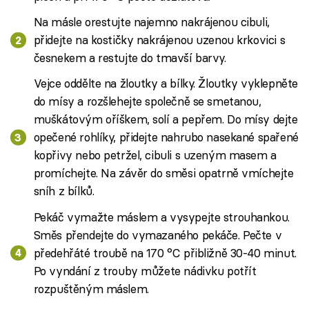
Na másle orestujte najemno nakrájenou cibuli,
přidejte na kostičky nakrájenou uzenou krkovici s
česnekem a restujte do tmavší barvy.
Vejce oddělte na žloutky a bílky. Žloutky vyklepněte
do mísy a rozšlehejte společně se smetanou,
muškátovým oříškem, solí a pepřem. Do mísy dejte
opečené rohlíky, přidejte nahrubo nasekané spařené
kopřivy nebo petržel, cibuli s uzeným masem a
promíchejte. Na závěr do směsi opatrně vmíchejte
sníh z bílků.
Pekáč vymažte máslem a vysypejte strouhankou.
Směs přendejte do vymazaného pekáče. Pečte v
předehřáté troubě na 170 °C přibližně 30-40 minut.
Po vyndání z trouby můžete nádivku potřít
rozpuštěným máslem.