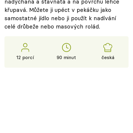
nadýchaná a šťavnatá a na povrchu lehce
křupavá. Můžete ji upéct v pekáčku jako
samostatné jídlo nebo ji použít k nadívání
celé drůbeže nebo masových rolád.
12 porcí
90 minut
česká