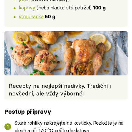
kopřivy
(nebo hladkolistá petržel)
100 g
strouhanka
50 g
Recepty na nejlepší nádivky. Tradiční i
nevšední, ale vždy výborné!
Postup přípravy
Staré rohlíky nakrájejte na kostičky. Rozložte je na
plech a při 170 °C pečte dozlatova.