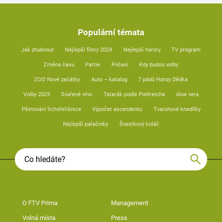
Populární témata
Jak zhubnout
Nejlepší filmy 2024
Nejlepší horory
TV program
Změna času
Partie
Počasí
Kdy budou volby
ZOO Nové začátky
Auto – katalog
7 pádů Honzy Dědka
Volby 2025
Svařené víno
Tatarák podle Pohlreicha
Aloe vera
Pěstování lichořeřišnice
Výpočet ascendentu
Tvarohové knedlíky
Nejlepší palačinky
Švestkový koláč
O FTV Prima
Management
Volná místa
Press