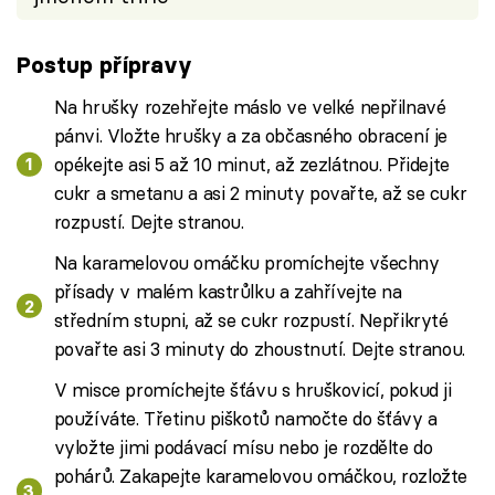
Postup přípravy
Na hrušky rozehřejte máslo ve velké nepřilnavé
pánvi. Vložte hrušky a za občasného obracení je
opékejte asi 5 až 10 minut, až zezlátnou. Přidejte
cukr a smetanu a asi 2 minuty povařte, až se cukr
rozpustí. Dejte stranou.
Na karamelovou omáčku promíchejte všechny
přísady v malém kastrůlku a zahřívejte na
středním stupni, až se cukr rozpustí. Nepřikryté
povařte asi 3 minuty do zhoustnutí. Dejte stranou.
V misce promíchejte šťávu s hruškovicí, pokud ji
používáte. Třetinu piškotů namočte do šťávy a
vyložte jimi podávací mísu nebo je rozdělte do
pohárů. Zakapejte karamelovou omáčkou, rozložte