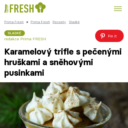
Prima Fresh
■
Prima Fresh
Recepty
Sladké
Kuře
Polévky k večeři
Rychlé večeře
Trendy:
SLADKÉ
Pin it
redakce Prima FRESH
Česká kuchyně
Čokoláda
Karamelový trifle s pečenými
hruškami a sněhovými
pusinkami
Témata
Recepty
Články
TV Program