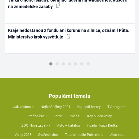
Válka o hořící sklady. Ukrajinci udeřili na Wildberries, Rusové
na zemědělské zásoby
Kraje nedostanou z fondu ani korunu na silnice, oznámil Půta.
Ministerstvo krok vysvětluje
Populární témata
Jak zhubnout
Nejlepší filmy 2024
Nejlepší horory
TV program
Změna času
Partie
Počasí
Kdy budou volby
ZOO Nové začátky
Auto – katalog
7 pádů Honzy Dědka
Volby 2025
Svařené víno
Tatarák podle Pohlreicha
Aloe vera