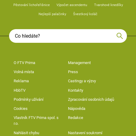
Pěstování lichořeřišnice
Výpočet ascendentu
Tvarohové knedlíky
Nejlepší palačinky
Švestkový koláč
O FTV Prima
Management
Volná místa
Press
Reklama
Castingy a výzvy
HbbTV
Kontakty
Podmínky užívání
Zpracování osobních údajů
Cookies
Nápověda
Vlastník FTV Prima spol. s
Redakce
r.o.
Nahlásit chybu
Nastavení soukromí