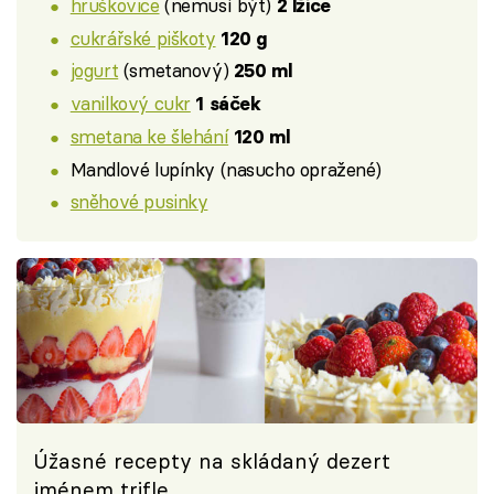
hruškovice
(nemusí být)
2 lžíce
cukrářské piškoty
120 g
jogurt
(smetanový)
250 ml
vanilkový cukr
1 sáček
smetana ke šlehání
120 ml
Mandlové lupínky (nasucho opražené)
sněhové pusinky
Úžasné recepty na skládaný dezert
jménem trifle