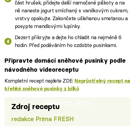
část hrušek, přidejte další namočené piškoty a na
ně naneste jogurt smíchaný s vanilkovým cukrem,
vrstvy opakujte. Zakončete ušlehanou smetanou a
posypte mandlovými lupínky.
Dezert přikryjte a dejte ho chladit na nejméně 6
hodin. Před podáváním ho ozdobte pusinkami.
Připravte domácí sněhové pusinky podle
návodného videoreceptu
Kompletní recept najdete ZDE:
Neprůstřelný recept na
křehké sněhové pusinky z bílků
Failed to fetch
Zdroj receptu
redakce Prima FRESH