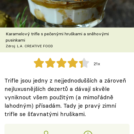
Škola vaření
Recepty z TV
Karamelový trifle s pečenými hruškami a sněhovými
Speciál: Cuketa
pusinkami
Zdroj: L.A. CREATIVE FOOD
Těhotnej kuchař
21x
Sledujte prima+
Trifle jsou jedny z nejjednodušších a zároveň
Přihlášení
nejluxusnějších dezertů a dávají skvěle
vyniknout všem použitým (a mimořádně
lahodným) přísadám. Tady je pravý zimní
Sledujte nás
trifle se šťavnatými hruškami.