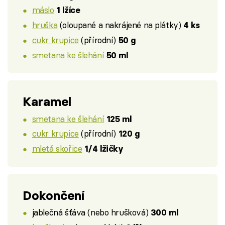
máslo
1 lžíce
hruška
(oloupané a nakrájené na plátky)
4 ks
cukr krupice
(přírodní)
50 g
smetana ke šlehání
50 ml
Karamel
smetana ke šlehání
125 ml
cukr krupice
(přírodní)
120 g
mletá skořice
1/4 lžičky
Dokončení
jablečná šťáva (nebo hrušková)
300 ml