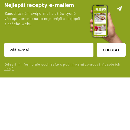
Nejlepší recepty e-mailem
Zanechte nám svůj e-mail a až 5x týdně
vás upozorníme na to nejnovější a nejlepší
z našeho webu.
ODESLAT
Odesláním formuláře souhlasíte s
podmínkami zpracování osobních
údajů