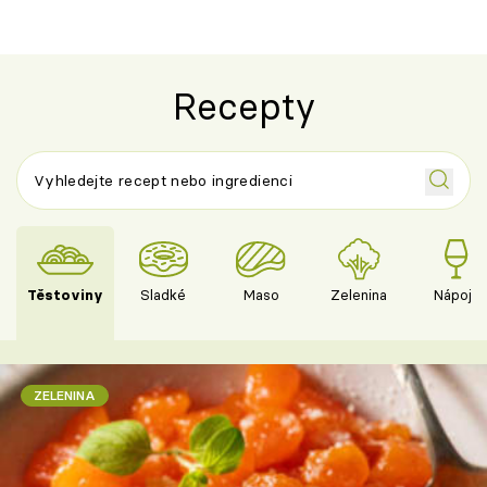
Recepty
Těstoviny
Sladké
Maso
Zelenina
Nápoje
ZELENINA