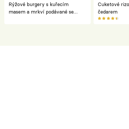
Rýžové burgery s kuřecím
Cuketové rizo
masem a mrkví podávané se
čedarem
salátem – lehká a chutná večeře