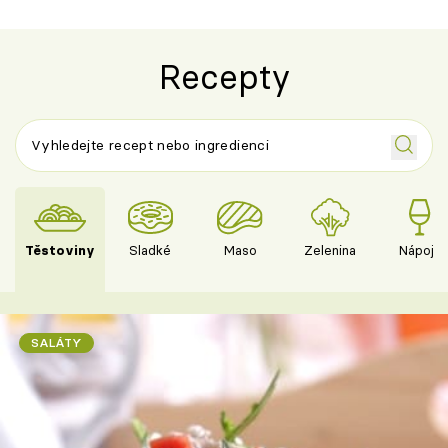
Recepty
Těstoviny
Sladké
Maso
Zelenina
Nápoje
SALÁTY