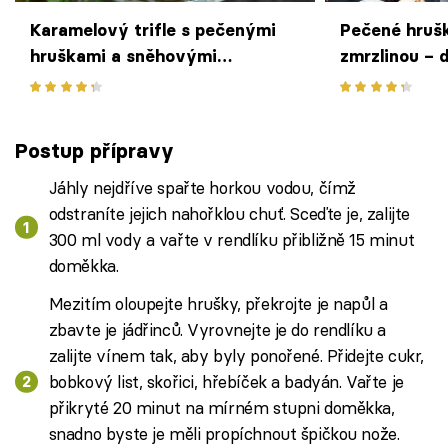
Karamelový trifle s pečenými
Pečené hrušk
hruškami a sněhovými
zmrzlinou – 
pusinkami
dezert, který
poslední chví
Postup přípravy
Jáhly nejdříve spařte horkou vodou, čímž
odstraníte jejich nahořklou chuť. Sceďte je, zalijte
300 ml vody a vařte v rendlíku přibližně 15 minut
doměkka.
Mezitím oloupejte hrušky, překrojte je napůl a
zbavte je jádřinců. Vyrovnejte je do rendlíku a
zalijte vínem tak, aby byly ponořené. Přidejte cukr,
bobkový list, skořici, hřebíček a badyán. Vařte je
přikryté 20 minut na mírném stupni doměkka,
snadno byste je měli propíchnout špičkou nože.