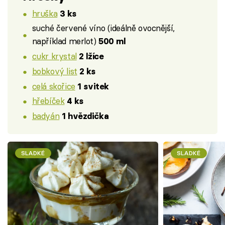
hruška
3 ks
suché červené víno (ideálně ovocnější,
například merlot)
500 ml
cukr krystal
2 lžíce
bobkový list
2 ks
celá skořice
1 svitek
hřebíček
4 ks
badyán
1 hvězdička
SLADKÉ
SLADKÉ