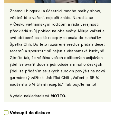
Známou blogerku a účastnici mnoho reality show,
včetně té o vaření, nejspíš znáte. Narodila se
v Česku vietnamským rodičům a ráda veřejnosti
předkládá svůj pohled na oba světy. Miluje vaření a
své oblíbené asijské recepty sepsala do kuchařky
Špetka Chili. Do této rozšířené reedice přidala deset
receptů a spoustu tipů nejen z vietnamské kuchyně.
Zjistíte tak, že většinu vašich oblíbených asijských
jídel lze uvařit docela jednoduše a mnoho českých
jídel lze přidáním asijských surovin povýšit na nový
gurmánský zážitek. Jak říká Chili: „Vaření je 95 %
nadšení a 5 % čtení receptů.“ Tak pojďte na to!
Vydalo nakladatelství
MOTTO
.
Vstoupit do diskuze