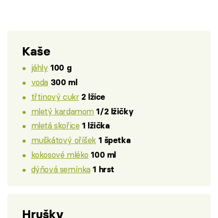
Kaše
jáhly
100 g
voda
300 ml
třtinový cukr
2 lžíce
mletý kardamom
1/2 lžičky
mletá skořice
1 lžička
muškátový oříšek
1 špetka
kokosové mléko
100 ml
dýňová semínka
1 hrst
Hrušky