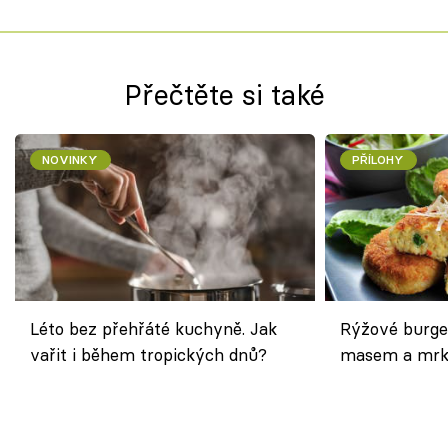
Přečtěte si také
NOVINKY
PŘÍLOHY
Léto bez přehřáté kuchyně. Jak
Rýžové burge
vařit i během tropických dnů?
masem a mrk
salátem – leh