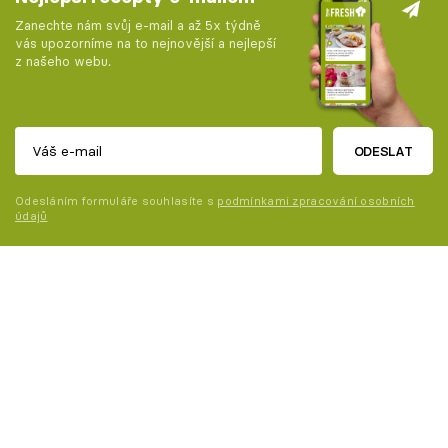
Zanechte nám svůj e-mail a až 5x týdně
vás upozorníme na to nejnovější a nejlepší
z našeho webu.
ODESLAT
Odesláním formuláře souhlasíte s
podmínkami zpracování osobních
údajů