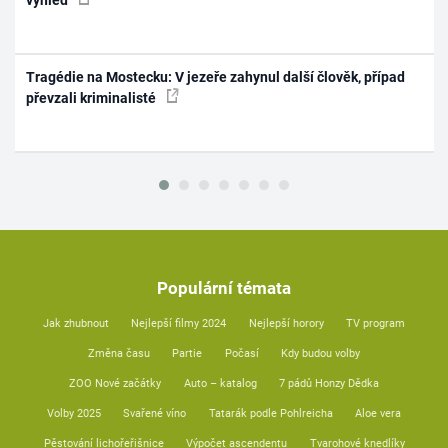
výhled
Tragédie na Mostecku: V jezeře zahynul další člověk, případ
převzali kriminalisté
Populární témata
Jak zhubnout
Nejlepší filmy 2024
Nejlepší horory
TV program
Změna času
Partie
Počasí
Kdy budou volby
ZOO Nové začátky
Auto – katalog
7 pádů Honzy Dědka
Volby 2025
Svařené víno
Tatarák podle Pohlreicha
Aloe vera
Pěstování lichořeřišnice
Výpočet ascendentu
Tvarohové knedlíky