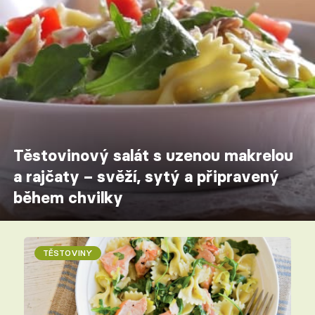
Těstovinový salát s uzenou makrelou
a rajčaty – svěží, sytý a připravený
během chvilky
TĚSTOVINY