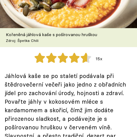
Škola vaření
Recepty z TV
Kořeněná jáhlová kaše s pošírovanou hruškou
Speciál: Cuketa
Zdroj: Špetka Chili
Těhotnej kuchař
15x
Sledujte prima+
Jáhlová kaše se po staletí podávala při
štědrovečerní večeři jako jedno z obřadních
Přihlášení
jídel pro zachování úrody, hojnosti a zdraví.
Povařte jáhly v kokosovém mléce s
Sledujte nás
kardamomem a skořicí, čímž jim dodáte
přirozenou sladkost, a podávejte je s
pošírovanou hruškou v červeném víně.
Slavnostní, a přesto tradiční, dezert par