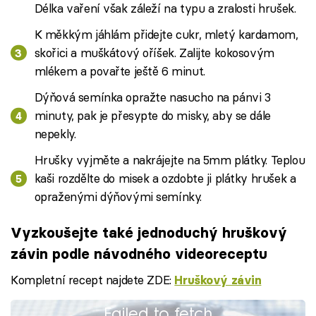
Délka vaření však záleží na typu a zralosti hrušek.
K měkkým jáhlám přidejte cukr, mletý kardamom,
skořici a muškátový oříšek. Zalijte kokosovým
mlékem a povařte ještě 6 minut.
Dýňová semínka opražte nasucho na pánvi 3
minuty, pak je přesypte do misky, aby se dále
nepekly.
Hrušky vyjměte a nakrájejte na 5mm plátky. Teplou
kaši rozdělte do misek a ozdobte ji plátky hrušek a
opraženými dýňovými semínky.
Vyzkoušejte také jednoduchý hruškový
závin podle návodného videoreceptu
Kompletní recept najdete ZDE:
Hruškový závin
Failed to fetch