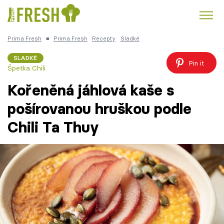
Prima Fresh
■
Prima Fresh
Recepty
Sladké
Kuře
Polévky k večeři
Rychlé večeře
Trendy:
SLADKÉ
Pin it
Špetka Chili
Česká kuchyně
Čokoláda
Kořeněná jáhlová kaše s
pošírovanou hruškou podle
Chili Ta Thuy
Témata
Recepty
Články
TV Program