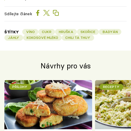
Sdílejte článek
ŠTÍTKY
VÍNO
CUKR
HRUŠKA
SKOŘICE
BADYÁN
JÁHLY
KOKOSOVÉ MLÉKO
CHILI TA THUY
Návrhy pro vás
PŘÍLOHY
RECEPTY