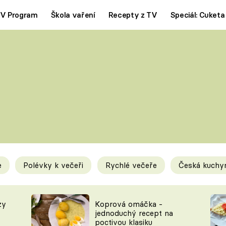
V Program
Škola vaření
Recepty z TV
Speciál: Cuketa
Polévky
Saláty
ČESKÁ KLASIKA
TĚSTOVIN
SILNÉ VÝVARY
SLADKÉ
KRÉMOVÉ
BEZMASÁ J
e
Polévky k večeři
Rychlé večeře
Česká kuchy
y
Tipy a triky
Novink
zy
Koprová omáčka -
jednoduchý recept na
poctivou klasiku
KAM ZA JÍDLEM
BLOG