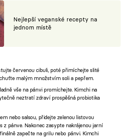
Nejlepší veganské recepty na
jednom místě
ujte červenou cibuli, poté přimíchejte slité
Dochuťte malým množstvím soli a pepřem.
ladně vše na pánvi promíchejte. Kimchi na
ytečně neztratí zdraví prospěšná probiotika
m nebo salsou, přidejte zelenou listovou
s z pánve. Nakonec zasypte nakrájenou jarní
k finálně zapečte na grilu nebo pánvi. Kimchi