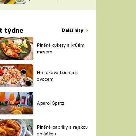
TORKY
ESH
t týdne
Další hity
Plněné cukety s krůtím
masem
Hrníčková buchta s
ovocem
Aperol Spritz
Plněné papriky s rajskou
omáčkou