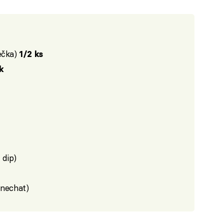
ečka)
1/2 ks
k
 dip)
ynechat)