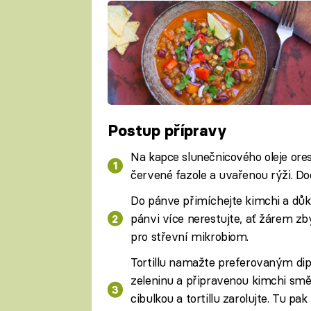
Postup přípravy
Na kapce slunečnicového oleje orest
červené fazole a uvařenou rýži. 
Do pánve přimíchejte kimchi a důk
pánvi více nerestujte, ať žárem zb
pro střevní mikrobiom.
Tortillu namažte preferovaným dipe
zeleninu a připravenou kimchi smě
cibulkou a tortillu zarolujte. Tu pa