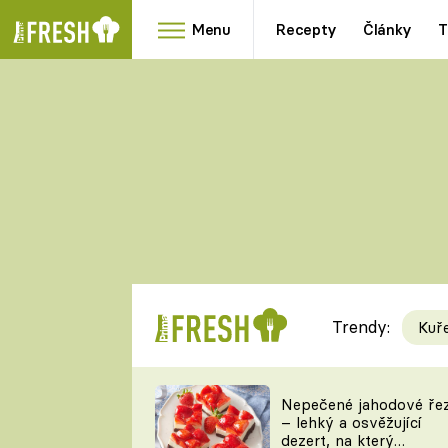
Menu
Recepty
Články
T
Oblíbené
Přílohy
recepty
HRANOLKY
HOUBY
KNEDLÍKY
DÝNĚ
KAŠE
RYCHLOVKY
Trendy:
Kuř
Populární
Videorecept
Nepečené jahodové ře
– lehký a osvěžující
kuchaři
dezert, na který
TEĎ VAŘÍ ŠÉF!