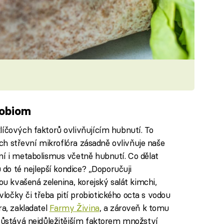
robiom
líčových faktorů ovlivňujícím hubnutí. To
rých střevní mikroflóra zásadně ovlivňuje naše
ní i metabolismus včetně hubnutí. Co dělat
u do té nejlepší kondice? „Doporučuji
ou kvašená zelenina, korejský salát kimchi,
očky či třeba pití probiotického octa s vodou
ra, zakladatel
Farmy Živina
, a zároveň k tomu
 zůstává nejdůležitějším faktorem množství