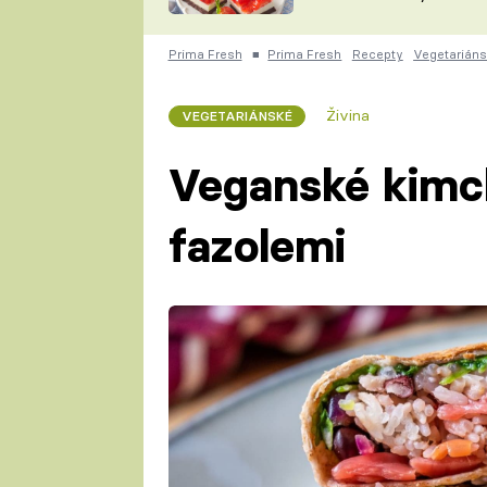
nepotřebujete troubu
ZDENĚK
ČESKO NA TALÍŘI
POHLREICH
Prima Fresh
■
Prima Fresh
Recepty
Vegetarián
KAROLÍNA,
JAROSLAV SAPÍK
DOMÁCÍ
Živina
VEGETARIÁNSKÉ
KUCHAŘKA
KAROLÍNA
KAMBERSKÁ
Veganské kimchi
fazolemi