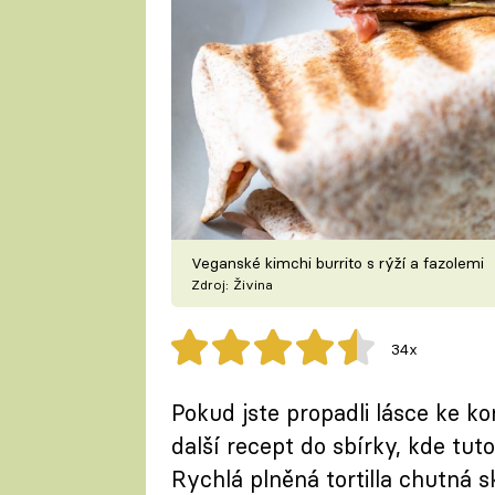
Veganské kimchi burrito s rýží a fazolemi
Zdroj: Živina
34x
Pokud jste propadli lásce ke ko
další recept do sbírky, kde tut
Rychlá plněná tortilla chutná s