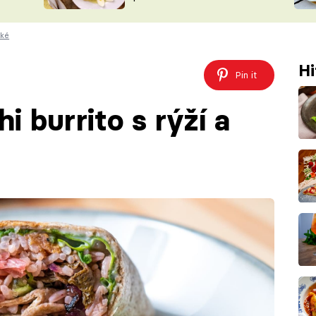
ŠÉFREDAK
VYCHYTÁVKY
ské
SOUTĚŽ FR
NA NÁKUPECH
ČASOPIS
Hi
Pin it
 burrito s rýží a