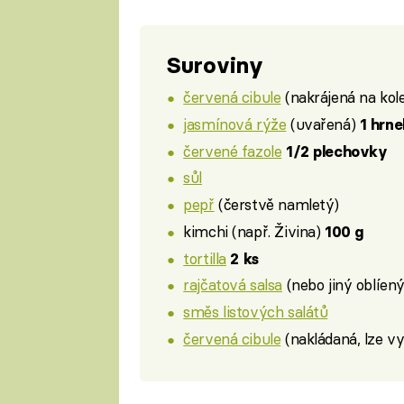
Suroviny
červená cibule
(nakrájená na kol
jasmínová rýže
(uvařená)
1 hrne
červené fazole
1/2 plechovky
sůl
pepř
(čerstvě namletý)
kimchi (např. Živina)
100 g
tortilla
2 ks
rajčatová salsa
(nebo jiný oblíený
směs listových salátů
červená cibule
(nakládaná, lze v