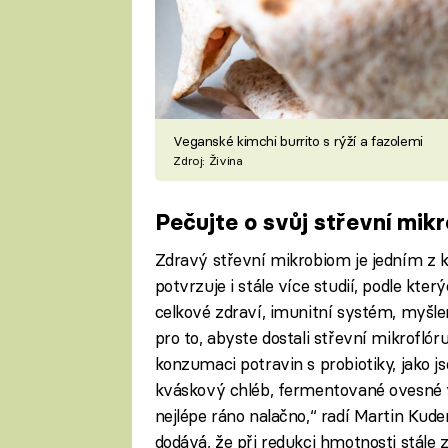
Veganské kimchi burrito s rýží a fazolemi
Zdroj: Živina
Pečujte o svůj střevní mik
Zdravý střevní mikrobiom je jedním z k
potvrzuje i stále více studií, podle kte
celkové zdraví, imunitní systém, myšle
pro to, abyste dostali střevní mikroflór
konzumaci potravin s probiotiky, jako js
kváskový chléb, fermentované ovesné vl
nejlépe ráno nalačno,“ radí Martin Kude
dodává, že při redukci hmotnosti stále