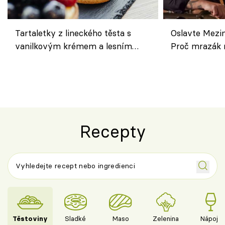
Tartaletky z lineckého těsta s
Oslavte Mezin
vanilkovým krémem a lesním
Proč mrazák n
ovocem podle Bread Society
horku vsadit 
Recepty
Těstoviny
Sladké
Maso
Zelenina
Nápoje