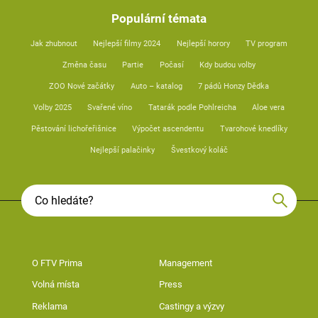
Populární témata
Jak zhubnout
Nejlepší filmy 2024
Nejlepší horory
TV program
Změna času
Partie
Počasí
Kdy budou volby
ZOO Nové začátky
Auto – katalog
7 pádů Honzy Dědka
Volby 2025
Svařené víno
Tatarák podle Pohlreicha
Aloe vera
Pěstování lichořeřišnice
Výpočet ascendentu
Tvarohové knedlíky
Nejlepší palačinky
Švestkový koláč
O FTV Prima
Management
Volná místa
Press
Reklama
Castingy a výzvy