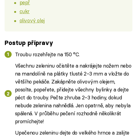
pepř
cukr
olivový olej
Postup přípravy
Troubu rozehřejte na 150 °C.
Všechnu zeleninu očistěte a nakrájejte nožem nebo
na mandolíně na plátky tlusté 2–3 mm a vložte do
většího pekáče. Zakápněte olivovým olejem,
posolte, popeřete, přidejte všechny bylinky a dejte
péct do trouby. Pečte zhruba 2–3 hodiny, dokud
nebude zelenina nahnědlá. Jen opatrně, aby nebyla
spálená. V průběhu pečení rozhodně několikrát
promíchejte!
Upečenou zeleninu dejte do velkého hrnce a zalijte