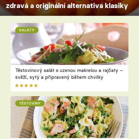
zdravá a originální alternativa klasiky
SALÁTY
Těstovinový salát s uzenou makrelou a rajčaty –
svěží, sytý a připravený během chvilky
TĚSTOVINY