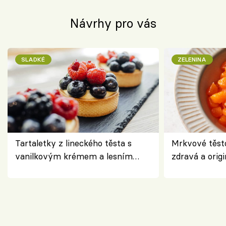
Návrhy pro vás
SLADKÉ
ZELENINA
Tartaletky z lineckého těsta s
Mrkvové těst
vanilkovým krémem a lesním
zdravá a origi
ovocem podle Bread Society
klasiky