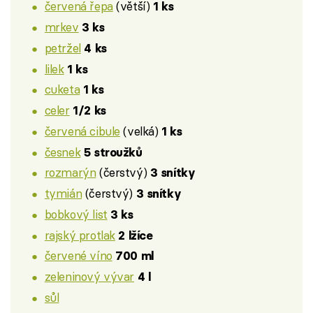
červená řepa
(větší)
1 ks
mrkev
3 ks
petržel
4 ks
lilek
1 ks
cuketa
1 ks
celer
1/2 ks
červená cibule
(velká)
1 ks
česnek
5 stroužků
rozmarýn
(čerstvý)
3 snítky
tymián
(čerstvý)
3 snítky
bobkový list
3 ks
rajský protlak
2 lžíce
červené víno
700 ml
zeleninový vývar
4 l
sůl