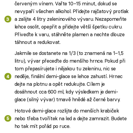
červeným vínem. Vařte 10–15 minut, dokud se
nevypaří všechen alkohol. Přidejte rajčatový protlak
a zalijte 4 litry zeleninového vývaru. Nezapomeňte
lehce osolit, opepřit a přidejte větší špetku cukru.
Přiveďte k varu, stáhněte plamen a nechte dlouze
táhnout a redukovat.
Jakmile se dostanete na 1/3 (to znamená na 1–1,5
litru), vývar přeceďte do menšího hrnce. Pokud při
tom přepasírujete i nějakou tu zeleninu, nic se
neděje, finální demi-glace se lehce zahustí. Hrnec
dejte na plotnu a opět redukujte. Cílem je
dosáhnout cca 600 ml, kdy výsledkem je demi-
glace (silný vývar) tmavě hnědé až černé barvy.
Hotové demi-glace rozlijte do menších krabiček
nebo třeba tvořítek na led a dejte zamrazit. Budete
ho tak mít pořád po ruce.