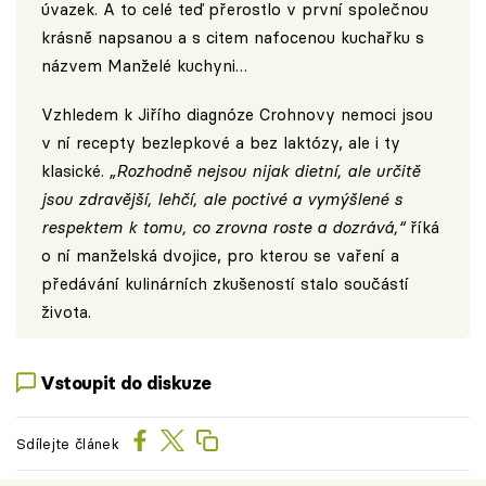
úvazek. A to celé teď přerostlo v první společnou
krásně napsanou a s citem nafocenou kuchařku s
názvem Manželé kuchyni…
Vzhledem k Jiřího diagnóze Crohnovy nemoci jsou
v ní recepty bezlepkové a bez laktózy, ale i ty
klasické.
„Rozhodně nejsou nijak dietní, ale určitě
jsou zdravější, lehčí, ale poctivé a vymýšlené s
respektem k tomu, co zrovna roste a dozrává,“
říká
o ní manželská dvojice, pro kterou se vaření a
předávání kulinárních zkušeností stalo součástí
života.
Vstoupit do diskuze
Sdílejte článek