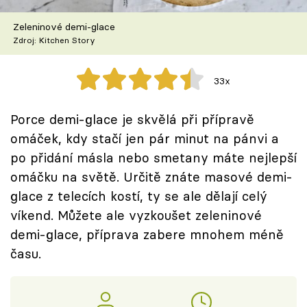
Škola vaření
Zeleninové demi-glace
Zdroj: Kitchen Story
Recepty z TV
Speciál: Cuketa
33x
Těhotnej kuchař
Porce demi-glace je skvělá při přípravě
omáček, kdy stačí jen pár minut na pánvi a
Sledujte prima+
po přidání másla nebo smetany máte nejlepší
omáčku na světě. Určitě znáte masové demi-
Přihlášení
glace z telecích kostí, ty se ale dělají celý
víkend. Můžete ale vyzkoušet zeleninové
demi-glace, příprava zabere mnohem méně
Sledujte nás
času.