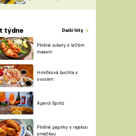
TORKY
ESH
t týdne
Další hity
Plněné cukety s krůtím
masem
Hrníčková buchta s
ovocem
Aperol Spritz
Plněné papriky s rajskou
omáčkou