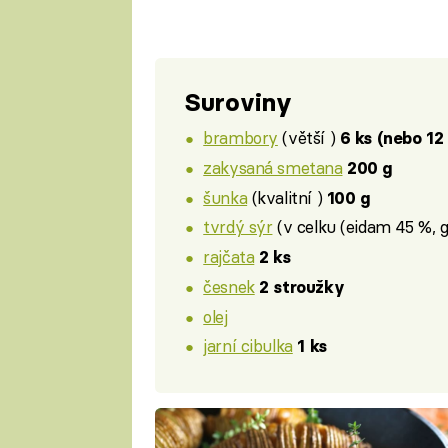
Suroviny
brambory
(větší )
6 ks (nebo 12
zakysaná smetana
200 g
šunka
(kvalitní )
100 g
tvrdý sýr
(v celku (eidam 45 %, go
rajčata
2 ks
česnek
2 stroužky
olej
jarní cibulka
1 ks