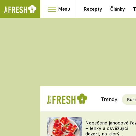
Menu
Recepty
Články
T
Oblíbené
Přílohy
recepty
HRANOLKY
HOUBY
KNEDLÍKY
DÝNĚ
KAŠE
RYCHLOVKY
Trendy:
Kuř
Populární
Videorecept
Nepečené jahodové ře
– lehký a osvěžující
kuchaři
dezert, na který
TEĎ VAŘÍ ŠÉF!