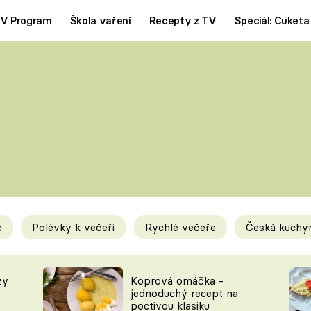
V Program
Škola vaření
Recepty z TV
Speciál: Cuketa
Polévky
Saláty
ČESKÁ KLASIKA
TĚSTOVIN
SILNÉ VÝVARY
SLADKÉ
KRÉMOVÉ
BEZMASÁ J
e
Polévky k večeři
Rychlé večeře
Česká kuchy
y
Tipy a triky
Novink
zy
Koprová omáčka -
jednoduchý recept na
poctivou klasiku
KAM ZA JÍDLEM
BLOG