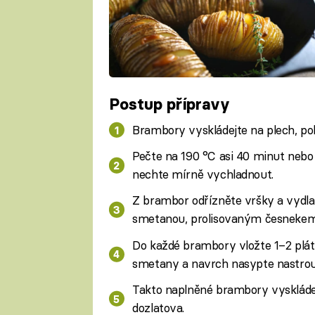
Postup přípravy
Brambory vyskládejte na plech, poka
Pečte na 190 °C asi 40 minut nebo 
nechte mírně vychladnout.
Z brambor odřízněte vršky a vydla
smetanou, prolisovaným česnekem 
Do každé brambory vložte 1–2 plátk
smetany a navrch nasypte nastrou
Takto naplněné brambory vyskládej
dozlatova.