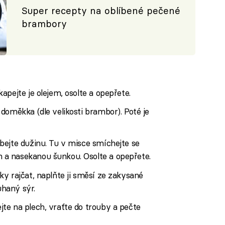
Super recepty na oblíbené pečené
brambory
pejte je olejem, osolte a opepřete.
doměkka (dle velikosti brambor). Poté je
bejte dužinu. Tu v misce smíchejte se
a nasekanou šunkou. Osolte a opepřete.
y rajčat, naplňte ji směsí ze zakysané
haný sýr.
te na plech, vraťte do trouby a pečte