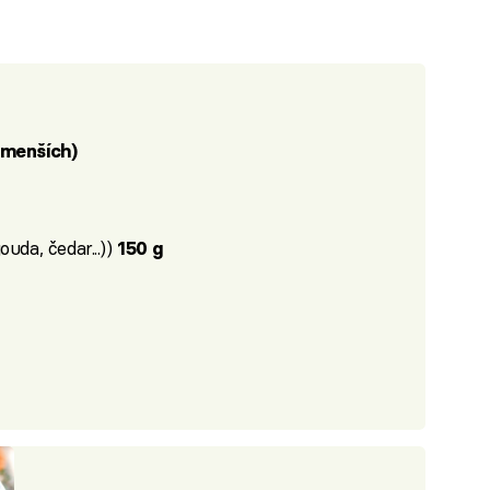
 menších)
uda, čedar...))
150 g