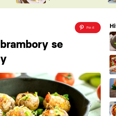
ŠÉFREDAK
VYCHYTÁVKY
SOUTĚŽ FR
NA NÁKUPECH
ČASOPIS
Hi
Pin it
 brambory se
ty