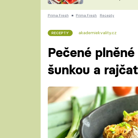
nepotřebujete troubu
ZDENĚK
ČESKO NA TALÍŘI
POHLREICH
Prima Fresh
■
Prima Fresh
Recepty
KAROLÍNA,
JAROSLAV SAPÍK
DOMÁCÍ
akademiekvality.cz
RECEPTY
KUCHAŘKA
KAROLÍNA
KAMBERSKÁ
Pečené plněné
šunkou a rajča