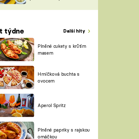
TORKY
ESH
t týdne
Další hity
Plněné cukety s krůtím
masem
Hrníčková buchta s
ovocem
Aperol Spritz
Plněné papriky s rajskou
omáčkou