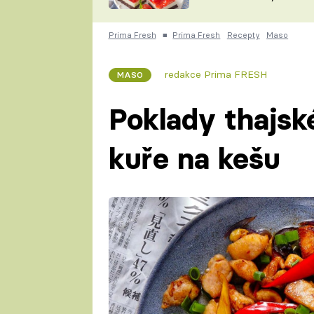
nepotřebujete troubu
ZDENĚK
ČESKO NA TALÍŘI
POHLREICH
Prima Fresh
■
Prima Fresh
Recepty
Maso
KAROLÍNA,
JAROSLAV SAPÍK
DOMÁCÍ
redakce Prima FRESH
MASO
KUCHAŘKA
KAROLÍNA
KAMBERSKÁ
Poklady thajsk
kuře na kešu