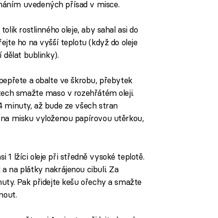
háním uvedených přísad v misce.
olik rostlinného oleje, aby sahal asi do
ejte ho na vyšší teplotu (když do oleje
 dělat bublinky).
pepřete a obalte ve škrobu, přebytek
tech smažte maso v rozehřátém oleji.
4 minuty, až bude ze všech stran
 na misku vyloženou papírovou utěrkou,
si 1 lžíci oleje při středně vysoké teplotě.
 na plátky nakrájenou cibuli. Za
nuty. Pak přidejte kešu ořechy a smažte
nout.