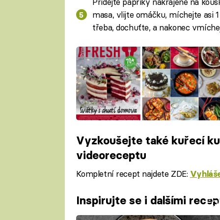
Přidejte papriky nakrájené na kous
masa, vlijte omáčku, míchejte asi 1
třeba, dochuťte, a nakonec vmíchej
Vyzkoušejte také kuřecí k
videoreceptu
Kompletní recept najdete ZDE:
Vyhláše
Inspirujte se i dalšími rec
Fa