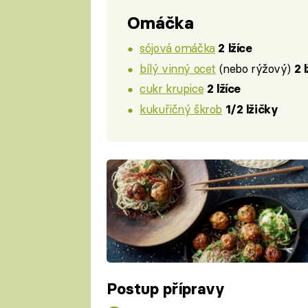
Omáčka
sójová omáčka
2 lžíce
bílý vinný ocet
(nebo rýžový)
2 
cukr krupice
2 lžíce
kukuřičný škrob
1/2 lžičky
Postup přípravy