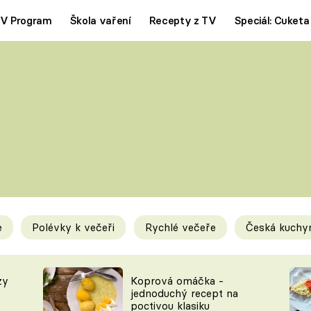
V Program
Škola vaření
Recepty z TV
Speciál: Cuketa
Polévky
Saláty
ČESKÁ KLASIKA
TĚSTOVIN
SILNÉ VÝVARY
SLADKÉ
KRÉMOVÉ
BEZMASÁ J
e
Polévky k večeři
Rychlé večeře
Česká kuchy
y
Tipy a triky
Novink
zy
Koprová omáčka -
jednoduchý recept na
poctivou klasiku
KAM ZA JÍDLEM
BLOG