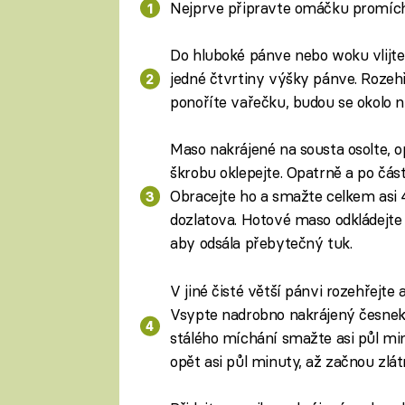
Nejprve připravte omáčku promíc
Do hluboké pánve nebo woku vlijte t
jedné čtvrtiny výšky pánve. Rozehř
ponoříte vařečku, budou se okolo ní
Maso nakrájené na sousta osolte, o
škrobu oklepejte. Opatrně a po čás
Obracejte ho a smažte celkem asi 
dozlatova. Hotové maso odkládejte
aby odsála přebytečný tuk.
V jiné čisté větší pánvi rozehřejte a
Vsypte nadrobno nakrájený česnek a
stálého míchání smažte asi půl mi
opět asi půl minuty, až začnou zlát