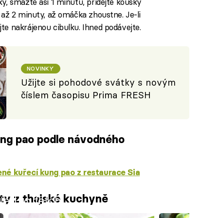
ky, smažte asi 1 minutu, přidejte kousky
 až 2 minuty, až omáčka zhoustne. Je-li
te nakrájenou cibulku. Ihned podávejte.
NOVINKY
Užijte si pohodové svátky s novým
číslem časopisu Prima FRESH
ung pao podle návodného
né kuřecí kung pao z restaurace Sia
epty z thajské kuchyně
iled to fetch