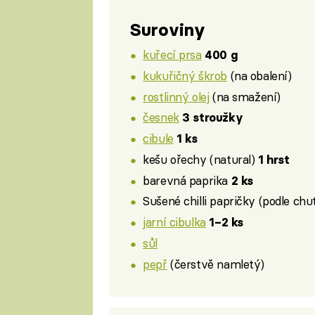
Suroviny
kuřecí prsa
400 g
kukuřičný škrob
(na obalení)
rostlinný olej
(na smažení)
česnek
3 stroužky
cibule
1 ks
kešu ořechy (natural)
1 hrst
barevná paprika
2 ks
Sušené chilli papričky (podle chut
jarní cibulka
1–2 ks
sůl
pepř
(čerstvě namletý)