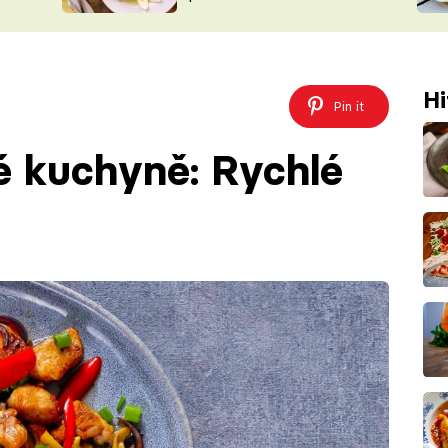
ŠÉFREDAK
VYCHYTÁVKY
SOUTĚŽ FR
NA NÁKUPECH
ČASOPIS
Hi
Pin it
é kuchyně: Rychlé