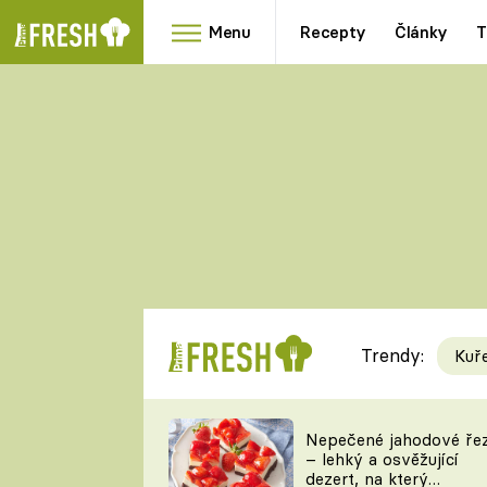
Menu
Recepty
Články
T
Oblíbené
Přílohy
recepty
HRANOLKY
HOUBY
KNEDLÍKY
DÝNĚ
KAŠE
RYCHLOVKY
Trendy:
Kuř
Populární
Videorecept
Nepečené jahodové ře
– lehký a osvěžující
kuchaři
dezert, na který
TEĎ VAŘÍ ŠÉF!