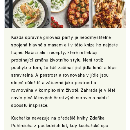
Každá správná grilovací párty je neodmyslitelně
spojená hlavně s masem a i v této knize ho najdete
hojně. Nabízí ale i recepty, které reflektují
probíhající změnu životního stylu. Není totiž
pochyb o tom, že lidé začínají jíst jídla lehčí a lépe
stravitelná. A pestrost a rovnováha v jídle jsou
stejně důležité a zábavné jako pestrost a
rovnováha v komplexním životě. Zahrada je v létě
navíc plná lákavých čerstvých surovin a nabízí
spoustu inspirace.
Kuchařka navazuje na předešlé knihy Zdeňka
Pohlreicha z posledních let, kdy kuchařské ego