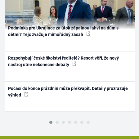
Podmínka pro Ukrajince za útok zápalnou lahví na dům s
dětmi? Tejc zvažuje mimořádný zásah
Rozpohybují české školství ředitelé? Resort věří, že nový
nástroj utne nekonečné debaty
Počasí do konce prázdnin může překvapit. Detaily prozrazuje
výhled