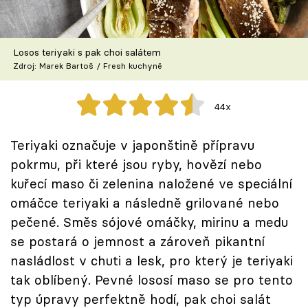
Škola vaření
Recepty z TV
Losos teriyaki s pak choi salátem
Zdroj: Marek Bartoš / Fresh kuchyně
Speciál: Cuketa
44x
Těhotnej kuchař
Teriyaki označuje v japonštině přípravu
Sledujte prima+
pokrmu, při které jsou ryby, hovězí nebo
kuřecí maso či zelenina naložené ve speciální
Přihlášení
omáčce teriyaki a následně grilované nebo
pečené. Směs sójové omáčky, mirinu a medu
se postará o jemnost a zároveň pikantní
Sledujte nás
nasládlost v chuti a lesk, pro který je teriyaki
tak oblíbený. Pevné lososí maso se pro tento
typ úpravy perfektně hodí, pak choi salát