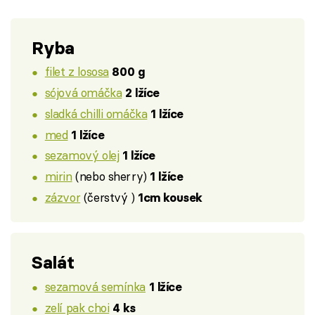
Ryba
filet z lososa
800 g
sójová omáčka
2 lžíce
sladká chilli omáčka
1 lžíce
med
1 lžíce
sezamový olej
1 lžíce
mirin
(nebo sherry)
1 lžíce
zázvor
(čerstvý )
1cm kousek
Salát
sezamová semínka
1 lžíce
zelí pak choi
4 ks