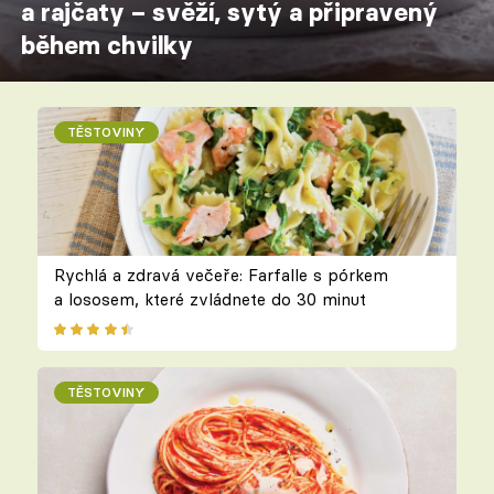
a rajčaty – svěží, sytý a připravený
během chvilky
TĚSTOVINY
Rychlá a zdravá večeře: Farfalle s pórkem
a lososem, které zvládnete do 30 minut
TĚSTOVINY