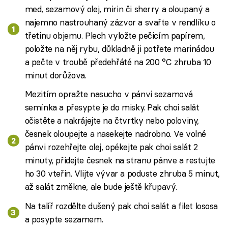
med, sezamový olej, mirin či sherry a oloupaný a
najemno nastrouhaný zázvor a svařte v rendlíku o
třetinu objemu. Plech vyložte pečicím papírem,
položte na něj rybu, důkladně ji potřete marinádou
a pečte v troubě předehřáté na 200 °C zhruba 10
minut dorůžova.
Mezitím opražte nasucho v pánvi sezamová
semínka a přesypte je do misky. Pak choi salát
očistěte a nakrájejte na čtvrtky nebo poloviny,
česnek oloupejte a nasekejte nadrobno. Ve volné
pánvi rozehřejte olej, opékejte pak choi salát 2
minuty, přidejte česnek na stranu pánve a restujte
ho 30 vteřin. Vlijte vývar a poduste zhruba 5 minut,
až salát změkne, ale bude ještě křupavý.
Na talíř rozdělte dušený pak choi salát a filet lososa
a posypte sezamem.