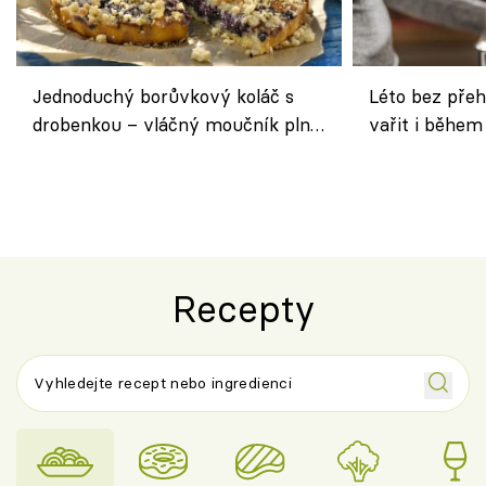
Jednoduchý borůvkový koláč s
Léto bez přeh
drobenkou – vláčný moučník plný
vařit i během
ovoce
Recepty