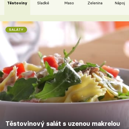
Těstoviny
Sladké
Maso
Zelenina
Nápoje
SALÁTY
Těstovinový salát s uzenou makrelou