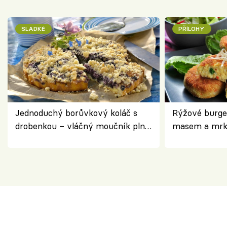
SLADKÉ
PŘÍLOHY
Jednoduchý borůvkový koláč s
Rýžové burge
drobenkou – vláčný moučník plný
masem a mrk
ovoce
salátem – leh