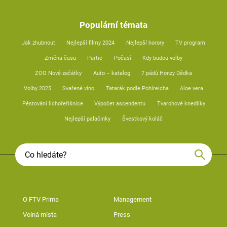
Populární témata
Jak zhubnout
Nejlepší filmy 2024
Nejlepší horory
TV program
Změna času
Partie
Počasí
Kdy budou volby
ZOO Nové začátky
Auto – katalog
7 pádů Honzy Dědka
Volby 2025
Svařené víno
Tatarák podle Pohlreicha
Aloe vera
Pěstování lichořeřišnice
Výpočet ascendentu
Tvarohové knedlíky
Nejlepší palačinky
Švestkový koláč
O FTV Prima
Management
Volná místa
Press