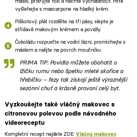
máslo, přikryjte fólií a nechte vychladnout. Poté
vyšlehejte s mascarpone na hladký krém.
Piškotový plát rozdělte na tři pásy, slepte je
střídavě makovým krémem a povidly.
Čokoládu rozpusťte na vodní lázni, promíchejte s
máslem a nalijte na povrch moučníku.
PRIMA TIP: Povidla můžete obohatit o
lžičku rumu nebo špetku mleté skořice a
hřebíčku – řezy tak získají ještě výraznější
sezónní chuť a krásně provoní celý byt.
Vyzkoušejte také vláčný makovec s
citronovou polevou podle návodného
videoreceptu
Kompletní recept najdete ZDE:
Vláčný makovec