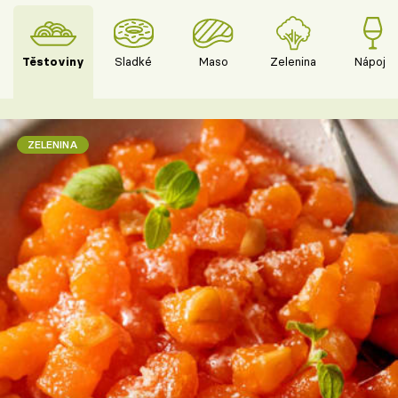
Těstoviny
Sladké
Maso
Zelenina
Nápoje
ZELENINA