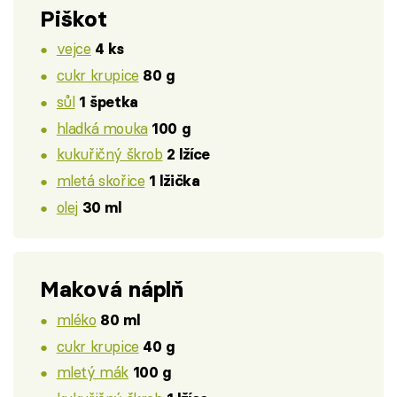
Piškot
vejce
4 ks
cukr krupice
80 g
sůl
1 špetka
hladká mouka
100 g
kukuřičný škrob
2 lžíce
mletá skořice
1 lžička
olej
30 ml
Maková náplň
mléko
80 ml
cukr krupice
40 g
mletý mák
100 g