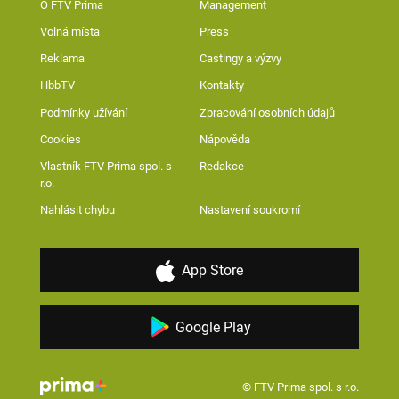
O FTV Prima
Management
Volná místa
Press
Reklama
Castingy a výzvy
HbbTV
Kontakty
Podmínky užívání
Zpracování osobních údajů
Cookies
Nápověda
Vlastník FTV Prima spol. s
Redakce
r.o.
Nahlásit chybu
Nastavení soukromí
App Store
Google Play
© FTV Prima spol. s r.o.