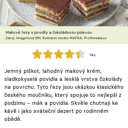
Speciál: Cuketa
Těhotnej kuchař
Sledujte prima+
Makové řezy s povidly a čokoládovou polevou
Zdroj: Imagefood BM, Kulinární studio MAFRA, Profimedia.cz
Přihlášení
14x
Sledujte nás
Jemný piškot, lahodný makový krém,
sladkokyselá povidla a lesklá vrstva čokolády
na povrchu. Tyto řezy jsou ukázkou klasického
českého moučníku, který spojuje to nejlepší z
podzimu – mák a povidla. Skvěle chutnají ke
kávě i jako sváteční dezert po rodinném
obědě.