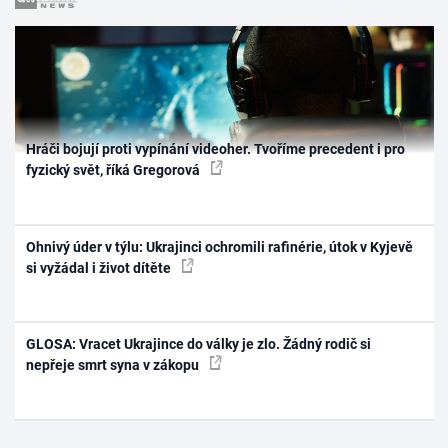
Hráči bojují proti vypínání videoher. Tvoříme precedent i pro
fyzický svět, říká Gregorová
Ohnivý úder v týlu: Ukrajinci ochromili rafinérie, útok v Kyjevě
si vyžádal i život dítěte
GLOSA: Vracet Ukrajince do války je zlo. Žádný rodič si
nepřeje smrt syna v zákopu