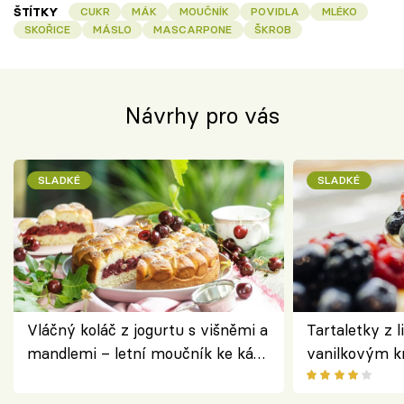
ŠTÍTKY
CUKR
MÁK
MOUČNÍK
POVIDLA
MLÉKO
SKOŘICE
MÁSLO
MASCARPONE
ŠKROB
Návrhy pro vás
SLADKÉ
SLADKÉ
Vláčný koláč z jogurtu s višněmi a
Tartaletky z l
mandlemi – letní moučník ke kávě
vanilkovým k
i na oslavu
ovocem podle