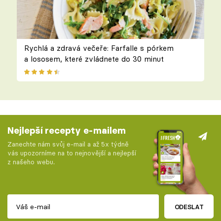
Rychlá a zdravá večeře: Farfalle s pórkem
a lososem, které zvládnete do 30 minut
Nejlepší recepty e-mailem
Zanechte nám svůj e-mail a až 5x týdně
vás upozorníme na to nejnovější a nejlepší
z našeho webu.
ODESLAT