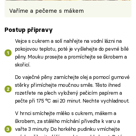
Vaříme a pečeme s mákem
Postup přípravy
Vejce s cukrem a solí nahřejte na vodní lázni na
pokojovou teplotu, poté je vyšlehejte do pevné bílé
pěny. Mouku prosejte a promíchejte se škrobem a
skořicí.
Do vaječné pěny zamíchejte olej a pomocí gumové
stěrky přimíchejte moučnou směs. Těsto ihned
rozetřete na plech vyložený pečicím papírem a
pečte při 175 °C asi 20 minut. Nechte vychladnout.
V hrnci smíchejte mléko s cukrem, mákem a
škrobem, za stálého míchání přiveďte k varu a
vařte 3 minuty. Do horkého pudinku vmíchejte