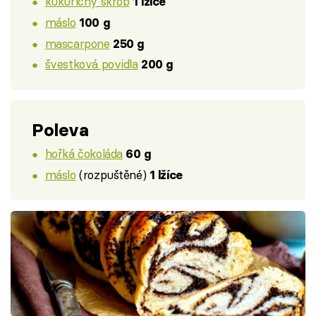
kukuřičný škrob
1 lžíce
máslo
100 g
mascarpone
250 g
švestková povidla
200 g
Poleva
hořká čokoláda
60 g
máslo
(rozpuštěné)
1 lžíce