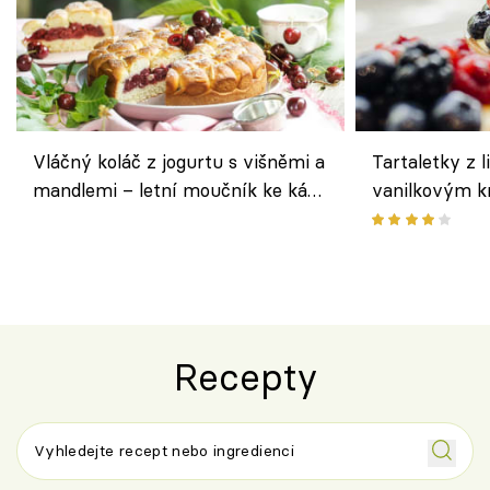
Vláčný koláč z jogurtu s višněmi a
Tartaletky z l
mandlemi – letní moučník ke kávě
vanilkovým k
i na oslavu
ovocem podle
Recepty