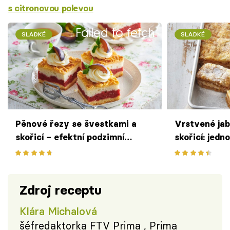
s citronovou polevou
Failed to fetch
SLADKÉ
SLADKÉ
Pěnové řezy se švestkami a
Vrstvené jab
skořicí – efektní podzimní
skořicí: jed
moučník na plech
hnětení a vál
Zdroj receptu
Klára Michalová
šéfredaktorka FTV Prima , Prima