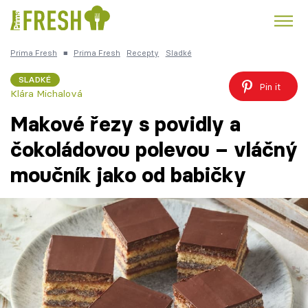
Prima Fresh
■
Prima Fresh
Recepty
Sladké
SLADKÉ
Pin it
Klára Michalová
Témata
Makové řezy s povidly a
čokoládovou polevou – vláčný
Recepty
moučník jako od babičky
Články
TV Program
Škola vaření
Recepty z TV