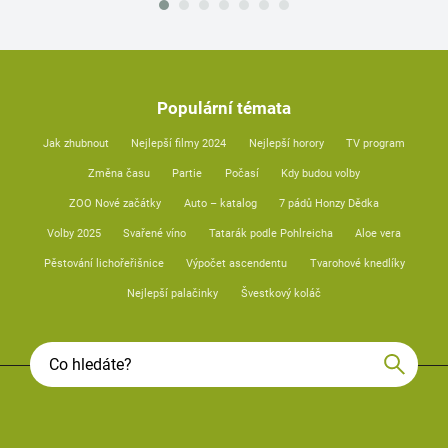
Populární témata
Jak zhubnout
Nejlepší filmy 2024
Nejlepší horory
TV program
Změna času
Partie
Počasí
Kdy budou volby
ZOO Nové začátky
Auto – katalog
7 pádů Honzy Dědka
Volby 2025
Svařené víno
Tatarák podle Pohlreicha
Aloe vera
Pěstování lichořeřišnice
Výpočet ascendentu
Tvarohové knedlíky
Nejlepší palačinky
Švestkový koláč