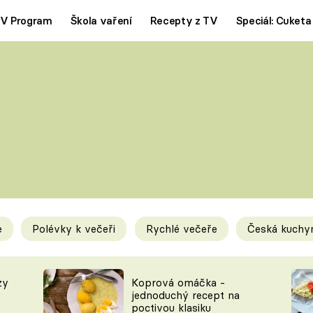
V Program
Škola vaření
Recepty z TV
Speciál: Cuketa
Polévky
Saláty
ČESKÁ KLASIKA
TĚSTOVIN
SILNÉ VÝVARY
SLADKÉ
KRÉMOVÉ
BEZMASÁ J
e
Polévky k večeři
Rychlé večeře
Česká kuchy
y
Tipy a triky
Novink
zy
Koprová omáčka -
jednoduchý recept na
poctivou klasiku
KAM ZA JÍDLEM
BLOG