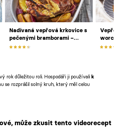
Nadívaná vepřová krkovice s
Vepřové pl
pečenými bramborami –
worcesters
šťavnatý oběd z trouby
– poctivý o
rodinu
 rok důležitou roli. Hospodáři ji používali
k
u se rozprášil solný kruh, který měl celou
ové, může zkusit tento videorecept