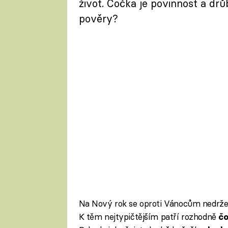
život. Čočka je povinnost a dr
pověry?
Na Nový rok se oproti Vánocům nedrže
K těm nejtypičtějším patří rozhodně
č