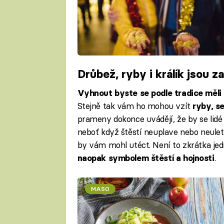
Drůbež, ryby i králík jsou
Vyhnout byste se podle tradice měli d
Stejně tak vám ho mohou vzít
ryby, s
prameny dokonce uvádějí, že by se lid
neboť když štěstí neuplave nebo neuletí
by vám mohl utéct. Není to zkrátka je
.
naopak symbolem štěstí a hojnosti
MASO