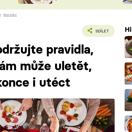
ŠÉFREDAK
VYCHYTÁVKY
í
Novinky
SOUTĚŽ FR
NA NÁKUPECH
ČASOPIS
Hi
SDÍLET
držujte pravidla,
 vám může uletět,
konce i utéct