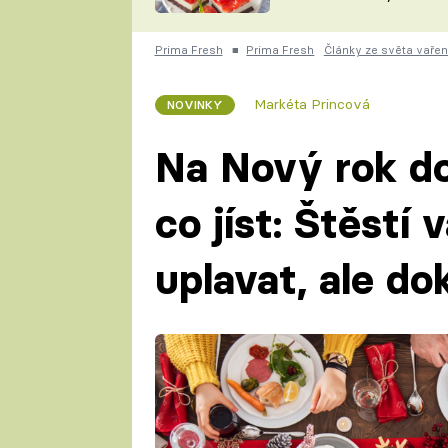
nepotřebujete troubu
ZDENĚK
ČESKO NA TALÍŘI
POHLREICH
Prima Fresh
■
Prima Fresh
Články ze světa vařen
KAROLÍNA,
JAROSLAV SAPÍK
DOMÁCÍ
Markéta Princová
NOVINKY
KUCHAŘKA
KAROLÍNA
KAMBERSKÁ
Na Nový rok do
co jíst: Štěstí
uplavat, ale do