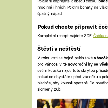
Pokud si dopřejete k obědu čočku,
bude
moc má i hrách. Pokrm bohatý na vlákn
špatný nápad.
Pokud chcete připravit čoč
Kompletní recept najdete ZDE:
Čočka n
Štěstí v neštěstí
Fa
V minulosti se hojně pekla také
vánočk
pro Vánoce. V té
novoroční by se vša
svém kousku najde tuto skrytou přísadu
pokud se chystáte upéct vánočku s pok
hledače, aby kousali opatrně. Do nového 
zlomený zub.