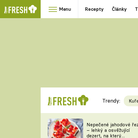
Menu
Recepty
Články
T
Oblíbené
Přílohy
recepty
HRANOLKY
HOUBY
KNEDLÍKY
DÝNĚ
KAŠE
RYCHLOVKY
Trendy:
Kuř
Populární
Videorecept
Nepečené jahodové ře
– lehký a osvěžující
kuchaři
dezert, na který
TEĎ VAŘÍ ŠÉF!