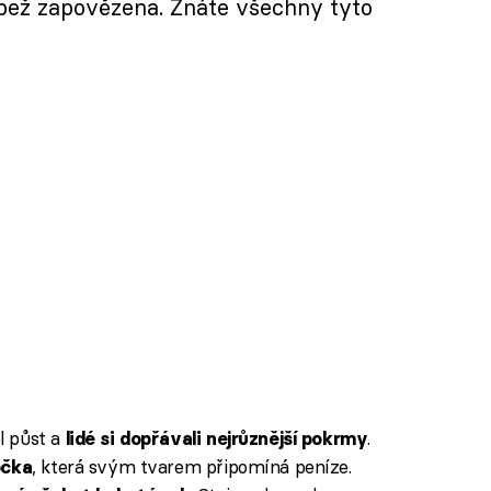
ůbež zapovězena. Znáte všechny tyto
l půst a
.
lidé si dopřávali nejrůznější pokrmy
, která svým tvarem připomíná peníze.
očka