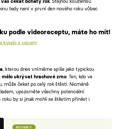
. Stejnou kouzelnou
 vás čekat bohatý rok
inu tedy není v první den nového roku vůbec
ku podle videoreceptu, máte ho mít!
a kyselo s vejcem
iled to fetch
, kterou dnes vnímáme spíše jako typickou
a
. Ten, kdo ve
k mělo ukrývat hrachové zrno
, může čekat po celý rok štěstí. Nicméně
ladem, upozorněte všechny potenciální
roku by si jinak mohli se štěstím přinést i
NOVINKY