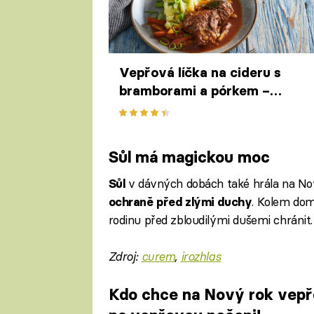
Vepřová líčka na cideru s
bramborami a pórkem –
pozvolna dušené maso s vůní
jablek
Sůl má magickou moc
v dávných dobách také hrála na Nový
Sůl
. Kolem dom
ochraně před zlými duchy
rodinu před zbloudilými dušemi chránit.
Zdroj:
curem
,
irozhlas
Kdo chce na Nový rok vepř