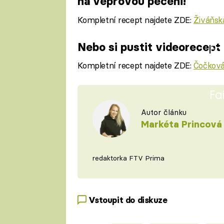
na vepřovou pečeni!
Kompletní recept najdete ZDE:
Živáňsk
Nebo si pustit videorecept
Fa
Kompletní recept najdete ZDE:
Čočková
Fa
Autor článku
Markéta Princová
redaktorka FTV Prima
Vstoupit do diskuze