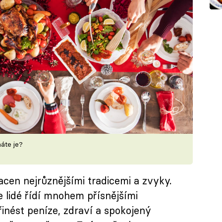
áte je?
cen nejrůznějšími tradicemi a zvyky.
e lidé řídí mnohem přísnějšími
přinést peníze, zdraví a spokojený