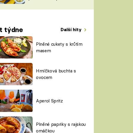
TORKY
ESH
t týdne
Další hity
Plněné cukety s krůtím
masem
Hrníčková buchta s
ovocem
Aperol Spritz
Plněné papriky s rajskou
omáčkou