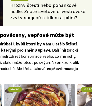
Hrozny štěstí nebo pohankové
nudle. Znáte světové silvestrovské
zvyky spojené s jídlem a pitím?
 zapovězeny, vepřové může být
růbeži, kvůli které by vám uletělo štěstí.
. Další historické
e kterými pro změnu uplave
é měli zdržet konzumace všeho, co má nohy,
, stále může utéct po svých. Například králík
dnoduché. Ale třeba takové
vepřové maso je
MASO
MASO