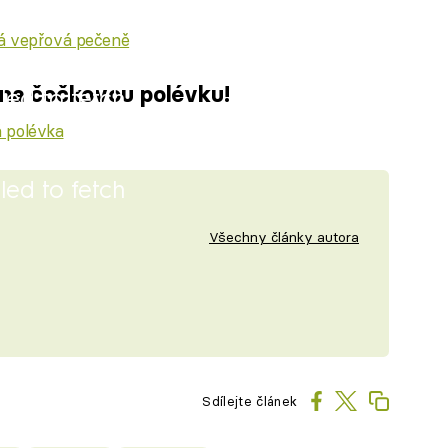
á vepřová pečeně
 na čočkovou polévku!
iled to fetch
 polévka
iled to fetch
Všechny články autora
Sdílejte článek