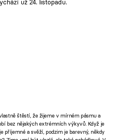
chází už 24. listopadu.
lastně štěstí, že žijeme v mírném pásmu a
obí bez nějakých extrémních výkyvů. Když je
ro je příjemné a svěží, podzim je barevný, někdy
? Zima umí být vlezlá, ale také pohádková. V