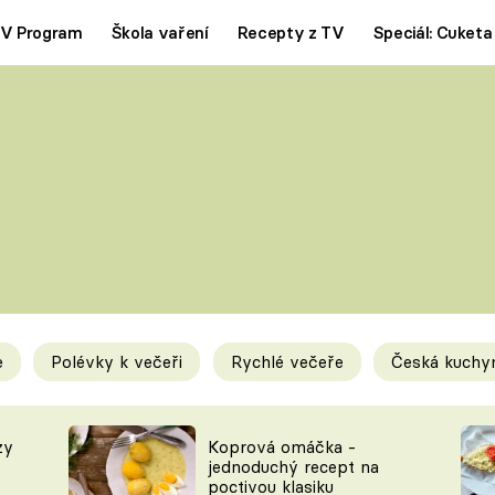
V Program
Škola vaření
Recepty z TV
Speciál: Cuketa
Polévky
Saláty
ČESKÁ KLASIKA
TĚSTOVIN
SILNÉ VÝVARY
SLADKÉ
KRÉMOVÉ
BEZMASÁ J
e
Polévky k večeři
Rychlé večeře
Česká kuchy
y
Tipy a triky
Novink
zy
Koprová omáčka -
jednoduchý recept na
poctivou klasiku
KAM ZA JÍDLEM
BLOG