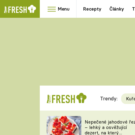
Menu
Recepty
Články
T
Oblíbené
Přílohy
recepty
HRANOLKY
HOUBY
KNEDLÍKY
DÝNĚ
KAŠE
RYCHLOVKY
Trendy:
Kuř
Populární
Videorecept
Nepečené jahodové ře
– lehký a osvěžující
kuchaři
dezert, na který
TEĎ VAŘÍ ŠÉF!