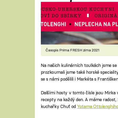
Časopis Prima FRESH zima 2021
Na našich kulinárních toulkách jsme se
prozkoumali jsme také horské specialit
se s námi podělili i Markéta s Františk
Dalšími hosty v tomto čísle jsou Mirka v
recepty na každý den. A máme radost,
kuchařky Chuť od
Yotama Ottolenghih