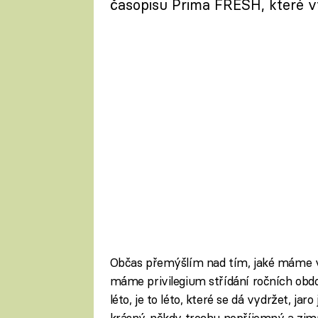
časopisu Prima FRESH, které vy
Občas přemýšlím nad tím, jaké máme v
máme privilegium střídání ročních obd
léto, je to léto, které se dá vydržet, ja
krásný, někdy trochu nepříjemný a zima