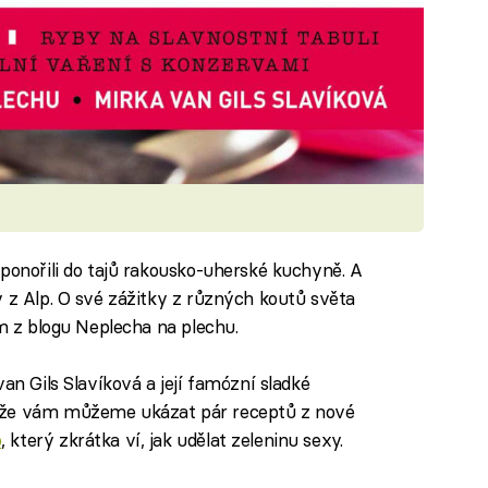
 ponořili do tajů rakousko-uherské kuchyně. A
y z Alp. O své zážitky z různých koutů světa
em z blogu Neplecha na plechu.
an Gils Slavíková a její famózní sladké
 že vám můžeme ukázat pár receptů z nové
o
, který zkrátka ví, jak udělat zeleninu sexy.