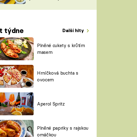
TORKY
ESH
t týdne
Další hity
Plněné cukety s krůtím
masem
Hrníčková buchta s
ovocem
Aperol Spritz
Plněné papriky s rajskou
omáčkou