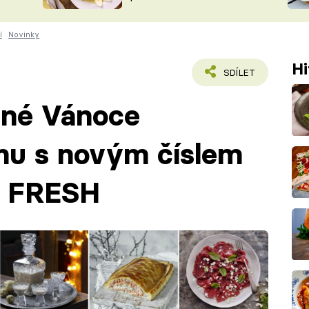
ŠÉFREDAK
VYCHYTÁVKY
í
Novinky
SOUTĚŽ FR
NA NÁKUPECH
ČASOPIS
Hi
SDÍLET
rné Vánoce
mu s novým číslem
a FRESH