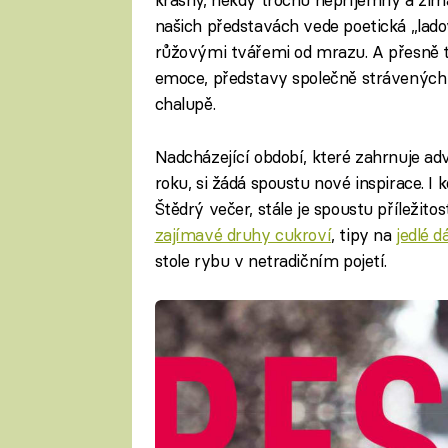
našich představách vede poetická „lado
růžovými tvářemi od mrazu. A přesně ta
emoce, představy společně strávených c
chalupě.
Nadcházející období, které zahrnuje a
roku, si žádá spoustu nové inspirace. 
Štědrý večer, stále je spoustu příležit
zajímavé druhy cukroví
, tipy na
jedlé d
stole rybu v netradičním pojetí.