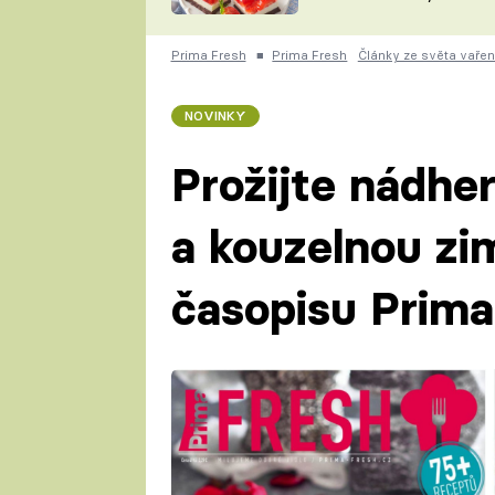
nepotřebujete troubu
ZDENĚK
ČESKO NA TALÍŘI
POHLREICH
Prima Fresh
■
Prima Fresh
Články ze světa vařen
KAROLÍNA,
JAROSLAV SAPÍK
DOMÁCÍ
NOVINKY
KUCHAŘKA
KAROLÍNA
KAMBERSKÁ
Prožijte nádhe
a kouzelnou zi
časopisu Prim