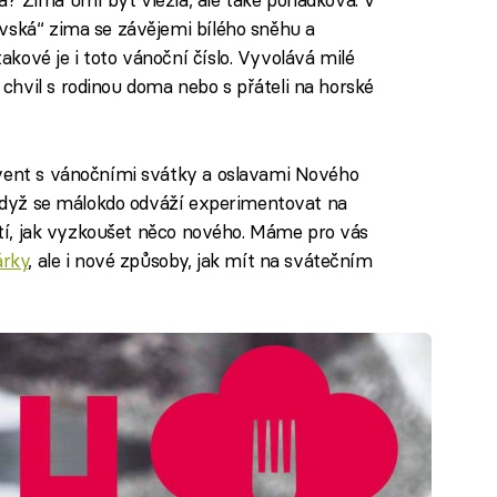
vská“ zima se závějemi bílého sněhu a
kové je i toto vánoční číslo. Vyvolává milé
hvil s rodinou doma nebo s přáteli na horské
dvent s vánočními svátky a oslavami Nového
I když se málokdo odváží experimentovat na
ostí, jak vyzkoušet něco nového. Máme pro vás
árky
, ale i nové způsoby, jak mít na svátečním