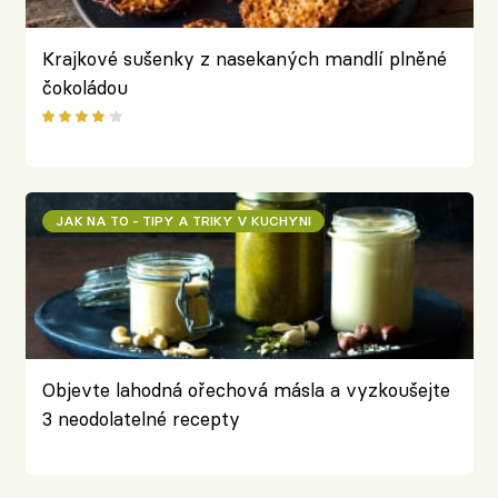
Krajkové sušenky z nasekaných mandlí plněné
čokoládou
JAK NA TO - TIPY A TRIKY V KUCHYNI
Objevte lahodná ořechová másla a vyzkoušejte
3 neodolatelné recepty