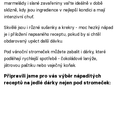
marmelády i slané zavařeniny vařte ideálně v době
sklizně, kdy jsou ingredience v nejlepší kondici a mají
intenzivní chuť.
Skvělé jsou i různé sušenky a krekry - moc hezký nápad
je i přiložení napsaného receptu, pokud by si chtěl
obdarovaný upéct další dávku.
Pod vánoční stromeček můžete zabalit i dárky, které
podléhají rychlejší spotřebě - čokoládové lanýže,
játrovou paštiku nebo vaječný koňak.
Připravili jsme pro vás výběr nápaditých
receptů na jedlé dárky nejen pod stromeček: