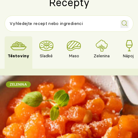
Recepty
Těstoviny
Sladké
Maso
Zelenina
Nápoje
ZELENINA