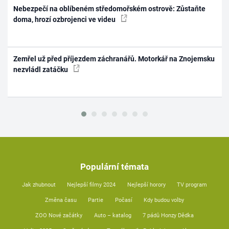
Nebezpečí na oblíbeném středomořském ostrově: Zůstaňte
doma, hrozí ozbrojenci ve videu
Zemřel už před příjezdem záchranářů. Motorkář na Znojemsku
nezvládl zatáčku
Populární témata
Jak zhubnout
Nejlepší filmy 2024
Nejlepší horory
TV program
Změna času
Partie
Počasí
Kdy budou volby
ZOO Nové začátky
Auto – katalog
7 pádů Honzy Dědka