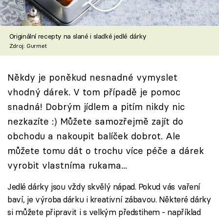
Škola vaření
Recepty z TV
Originální recepty na slané i sladké jedlé dárky
Zdroj: Gurmet
Speciál: Cuketa
Někdy je poněkud nesnadné vymyslet
Těhotnej kuchař
vhodný dárek. V tom případě je pomoc
Sledujte prima+
snadná! Dobrým jídlem a pitím nikdy nic
nezkazíte :) Můžete samozřejmě zajít do
Přihlášení
obchodu a nakoupit balíček dobrot. Ale
můžete tomu dát o trochu více péče a dárek
vyrobit vlastníma rukama...
Sledujte nás
Jedlé dárky jsou vždy skvělý nápad. Pokud vás vaření
baví, je výroba dárku i kreativní zábavou. Některé dárky
si můžete připravit i s velkým předstihem - například