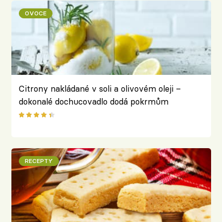
OVOCE
Citrony nakládané v soli a olivovém oleji –
dokonalé dochucovadlo dodá pokrmům
nezaměnitelný šmrnc
RECEPTY