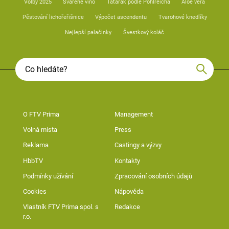
Volby 2025
Svařené víno
Tatarák podle Pohlreicha
Aloe vera
Pěstování lichořeřišnice
Výpočet ascendentu
Tvarohové knedlíky
Nejlepší palačinky
Švestkový koláč
O FTV Prima
Management
Volná místa
Press
Reklama
Castingy a výzvy
HbbTV
Kontakty
Podmínky užívání
Zpracování osobních údajů
Cookies
Nápověda
Vlastník FTV Prima spol. s
Redakce
r.o.