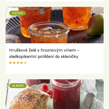
OVOCE
Hruškové želé s hroznovým vínem –
sladkopikantní potěšení do skleničky
SLADKÉ