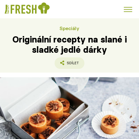
Speciály
Kuře
Polévky k večeři
Rychlé večeře
Trendy:
Originální recepty na slané i
Česká kuchyně
Čokoláda
sladké jedlé dárky
SDÍLET
Témata
Recepty
Články
TV Program