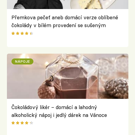
Přemkova pečeť aneb domácí verze oblíbené
čokolády v bílém provedení se sušeným
ovocem a oříšky podle Přemka Forejta
NÁPOJE
Čokoládový likér – domácí a lahodný
alkoholický nápoj i jedlý dárek na Vánoce