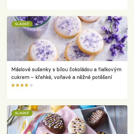
SLADKÉ
Máslové sušenky s bílou čokoládou a fialkovým
cukrem – křehké, voňavé a něžné potěšení
SLADKÉ