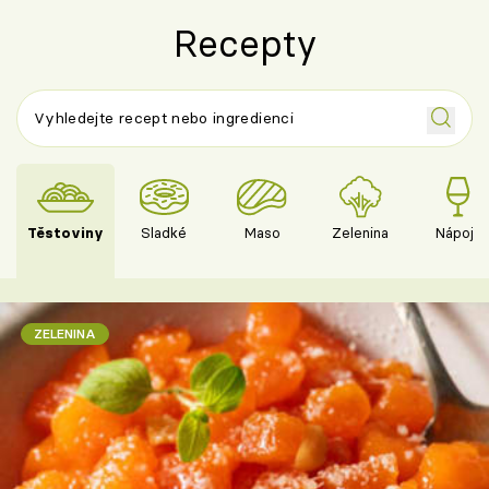
Recepty
Těstoviny
Sladké
Maso
Zelenina
Nápoje
ZELENINA