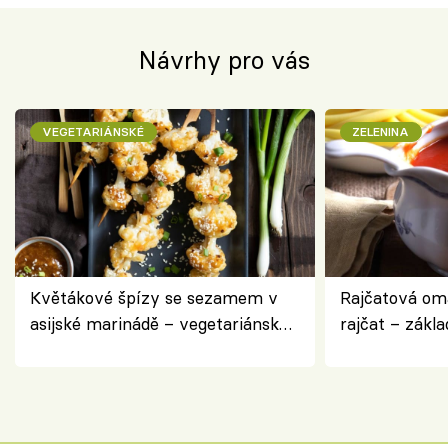
Návrhy pro vás
VEGETARIÁNSKÉ
ZELENINA
Květákové špízy se sezamem v
Rajčatová om
asijské marinádě – vegetariánská
rajčat – zákla
chuťovka z grilu