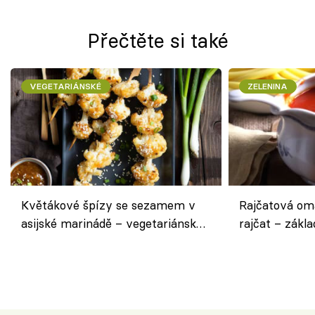
Přečtěte si také
VEGETARIÁNSKÉ
ZELENINA
Květákové špízy se sezamem v
Rajčatová om
asijské marinádě – vegetariánská
rajčat – zákla
chuťovka z grilu