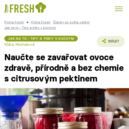
Prima Fresh
■
Prima Fresh
Články ze světa vaření
Kuře
Polévky k večeři
Rychlé večeře
Jak na to - Tipy a triky v kuchyni
Trendy:
JAK NA TO - TIPY A TRIKY V KUCHYNI
Česká kuchyně
Čokoláda
SDÍLET
Klára Michalová
Naučte se zavařovat ovoce
zdravě, přírodně a bez chemie
s citrusovým pektinem
Témata
Recepty
Články
TV Program