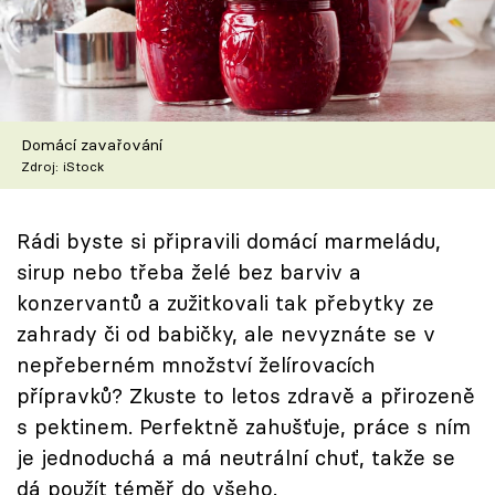
Škola vaření
Recepty z TV
Speciál: Cuketa
Domácí zavařování
Zdroj: iStock
Těhotnej kuchař
Sledujte prima+
Rádi byste si připravili domácí marmeládu,
sirup nebo třeba želé bez barviv a
konzervantů a zužitkovali tak přebytky ze
Přihlášení
zahrady či od babičky, ale nevyznáte se v
nepřeberném množství želírovacích
Sledujte nás
přípravků? Zkuste to letos zdravě a přirozeně
s pektinem. Perfektně zahušťuje, práce s ním
je jednoduchá a má neutrální chuť, takže se
dá použít téměř do všeho.