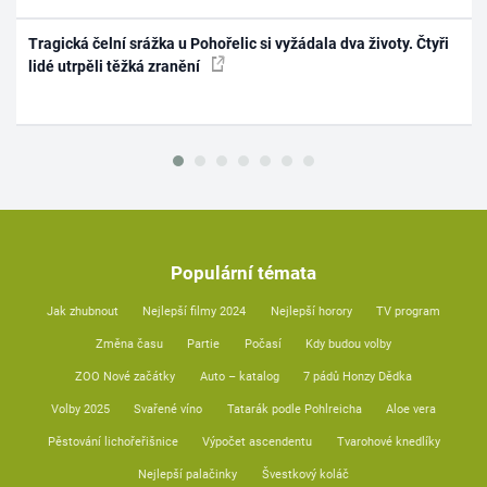
Tragická čelní srážka u Pohořelic si vyžádala dva životy. Čtyři
lidé utrpěli těžká zranění
Populární témata
Jak zhubnout
Nejlepší filmy 2024
Nejlepší horory
TV program
Změna času
Partie
Počasí
Kdy budou volby
ZOO Nové začátky
Auto – katalog
7 pádů Honzy Dědka
Volby 2025
Svařené víno
Tatarák podle Pohlreicha
Aloe vera
Pěstování lichořeřišnice
Výpočet ascendentu
Tvarohové knedlíky
Nejlepší palačinky
Švestkový koláč