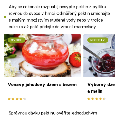
Aby se dokonale rozpustil, nesypte pektin z pytlíku
rovnou do ovoce v hrnci. Odměřený pektin smíchejte
s malým množstvím studené vody nebo v trošce
cukru a až poté přidejte do vroucí marmelády.
OVOCE
RECEPTY
Voňavý jahodový džem s bezem
Výborný dže
a malin
Správnou dávku pektinu ověříte jednoduchým