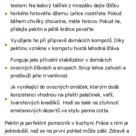
testem. Na ledový talířek z mrazáku dejte lžičku
horkého hotového džemu. Lehce rozetřete. Pokud
během chvilky zhoustne, máte hotovo. Pokud ne,
přidejte pektin a ještě krátce povařte.
Využijete ho při přípravě domácích kompotů. Díky
pektinu vznikne v kompotu hustá lahodná šťáva.
Funguje jako přírodní stabilizátor v domácích
ovocných šťávách a sirupech. Sirup lehce zahustí a
prodlouží jeho trvanlivost.
Je vynikající do ovocných omáček, kterým dodá
konzistenci vhodnou na přelití palačinek, vaflí,
tvarohových knedlíků. Hodí se také na ztuhnutí
smetanových dezertů ve stylu panna cotta.
Pektin je perfektní pomocník v kuchyni. Práce s ním je
jednodušší, než se na první pohled může zdát. Zdravě a