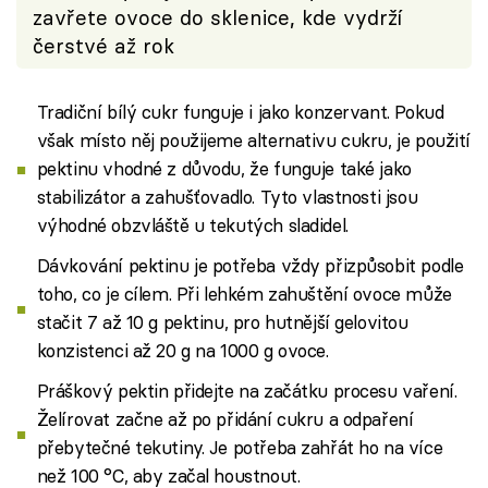
zavřete ovoce do sklenice, kde vydrží
čerstvé až rok
Tradiční bílý cukr funguje i jako konzervant. Pokud
však místo něj použijeme alternativu cukru, je použití
pektinu vhodné z důvodu, že funguje také jako
stabilizátor a zahušťovadlo. Tyto vlastnosti jsou
výhodné obzvláště u tekutých sladidel.
Dávkování pektinu je potřeba vždy přizpůsobit podle
toho, co je cílem. Při lehkém zahuštění ovoce může
stačit 7 až 10 g pektinu, pro hutnější gelovitou
konzistenci až 20 g na 1000 g ovoce.
Práškový pektin přidejte na začátku procesu vaření.
Želírovat začne až po přidání cukru a odpaření
přebytečné tekutiny. Je potřeba zahřát ho na více
než 100 °C, aby začal houstnout.