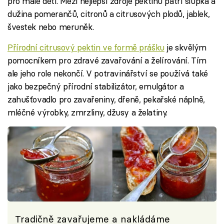
pro malé děti. Mezi nejlepší zdroje pektinu patří slupka a
dužina pomerančů, citronů a citrusových plodů, jablek,
švestek nebo meruněk.
Přírodní citrusový pektin ve formě prášku
je skvělým
pomocníkem pro zdravé zavařování a želírování. Tím
ale jeho role nekončí. V potravinářství se používá také
jako bezpečný přírodní stabilizátor, emulgátor a
zahušťovadlo pro zavařeniny, dřeně, pekařské náplně,
mléčné výrobky, zmrzliny, džusy a želatiny.
Tradičně zavařujeme a nakládáme