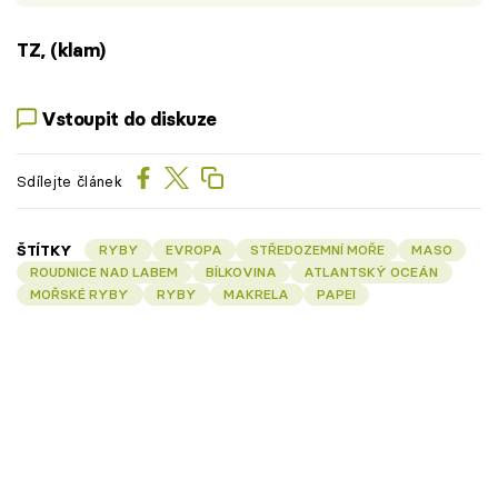
TZ, (klam)
Vstoupit do diskuze
Sdílejte článek
ŠTÍTKY
RYBY
EVROPA
STŘEDOZEMNÍ MOŘE
MASO
ROUDNICE NAD LABEM
BÍLKOVINA
ATLANTSKÝ OCEÁN
MOŘSKÉ RYBY
RYBY
MAKRELA
PAPEI