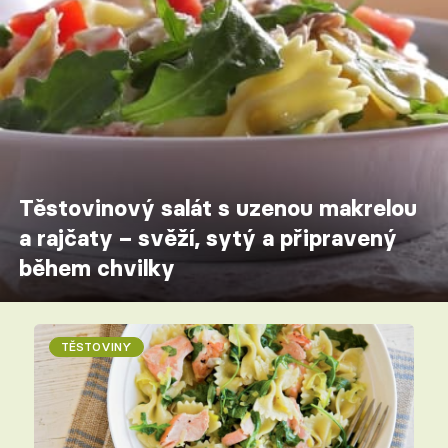
Těstovinový salát s uzenou makrelou
a rajčaty – svěží, sytý a připravený
během chvilky
TĚSTOVINY