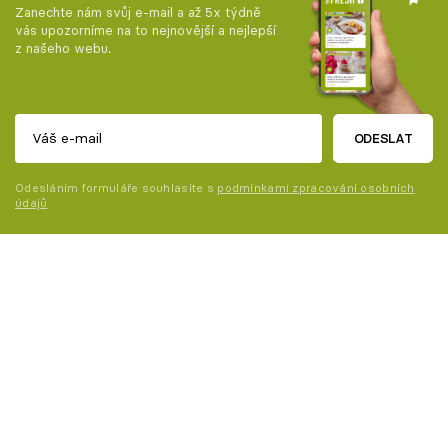
Zanechte nám svůj e-mail a až 5x týdně
vás upozorníme na to nejnovější a nejlepší
z našeho webu.
ODESLAT
Odesláním formuláře souhlasíte s
podmínkami zpracování osobních
údajů