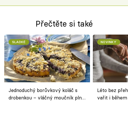
Přečtěte si také
SLADKÉ
NOVINKY
Jednoduchý borůvkový koláč s
Léto bez přeh
drobenkou – vláčný moučník plný
vařit i během
ovoce