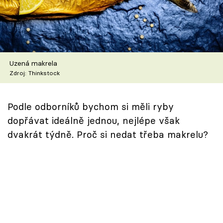
Škola vaření
Recepty z TV
Speciál: Cuketa
Uzená makrela
Zdroj: Thinkstock
Těhotnej kuchař
Podle odborníků bychom si měli ryby
Sledujte prima+
dopřávat ideálně jednou, nejlépe však
dvakrát týdně. Proč si nedat třeba makrelu?
Přihlášení
Sledujte nás