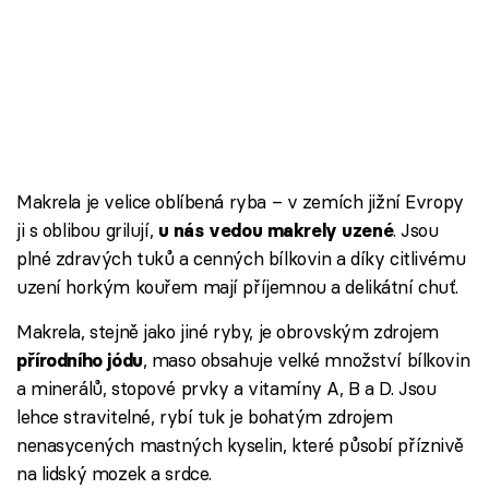
Makrela je velice oblíbená ryba – v zemích jižní Evropy
ji s oblibou grilují,
. Jsou
u nás vedou makrely uzené
plné zdravých tuků a cenných bílkovin a díky citlivému
uzení horkým kouřem mají příjemnou a delikátní chuť.
Makrela, stejně jako jiné ryby, je obrovským zdrojem
, maso obsahuje velké množství bílkovin
přírodního jódu
a minerálů, stopové prvky a vitamíny A, B a D. Jsou
lehce stravitelné, rybí tuk je bohatým zdrojem
nenasycených mastných kyselin, které působí příznivě
na lidský mozek a srdce.