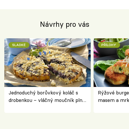
Návrhy pro vás
SLADKÉ
PŘÍLOHY
Jednoduchý borůvkový koláč s
Rýžové burge
drobenkou – vláčný moučník plný
masem a mrk
ovoce
salátem – leh