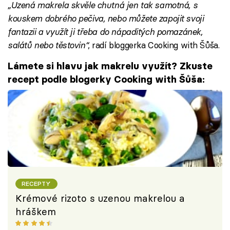
„Uzená makrela skvěle chutná jen tak samotná, s
kouskem dobrého pečiva, nebo můžete zapojit svoji
fantazii a využít ji třeba do nápaditých pomazánek,
salátů nebo těstovin“
, radí bloggerka Cooking with Šůša.
Lámete si hlavu jak makrelu využít? Zkuste
recept podle blogerky Cooking with Šůša:
RECEPTY
Krémové rizoto s uzenou makrelou a
hráškem