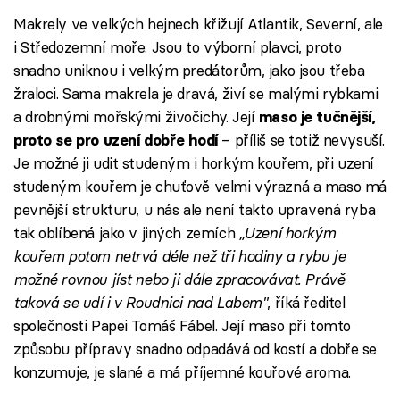
Makrely ve velkých hejnech křižují Atlantik, Severní, ale
i Středozemní moře. Jsou to výborní plavci, proto
snadno uniknou i velkým predátorům, jako jsou třeba
žraloci. Sama makrela je dravá, živí se malými rybkami
a drobnými mořskými živočichy. Její
maso je tučnější,
– příliš se totiž nevysuší.
proto se pro uzení dobře hodí
Je možné ji udit studeným i horkým kouřem, při uzení
studeným kouřem je chuťově velmi výrazná a maso má
pevnější strukturu, u nás ale není takto upravená ryba
tak oblíbená jako v jiných zemích
„Uzení horkým
kouřem potom netrvá déle než tři hodiny a rybu je
možné rovnou jíst nebo ji dále zpracovávat. Právě
taková se udí i v Roudnici nad Labem"
, říká ředitel
společnosti Papei Tomáš Fábel. Její maso při tomto
způsobu přípravy snadno odpadává od kostí a dobře se
konzumuje, je slané a má příjemné kouřové aroma.