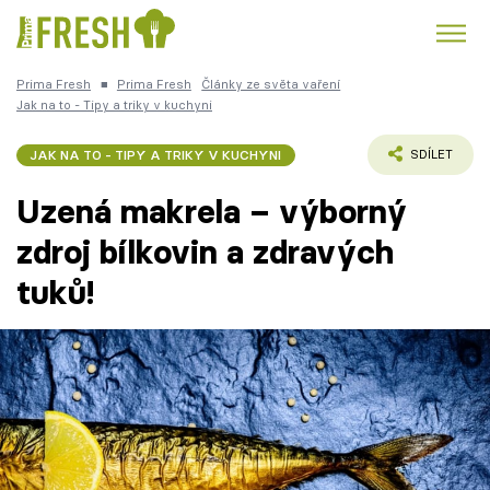
Prima Fresh
■
Prima Fresh
Články ze světa vaření
Kuře
Polévky k večeři
Rychlé večeře
Jak na to - Tipy a triky v kuchyni
Trendy:
Česká kuchyně
Čokoláda
JAK NA TO - TIPY A TRIKY V KUCHYNI
SDÍLET
Uzená makrela – výborný
zdroj bílkovin a zdravých
tuků!
Témata
Recepty
Články
TV Program