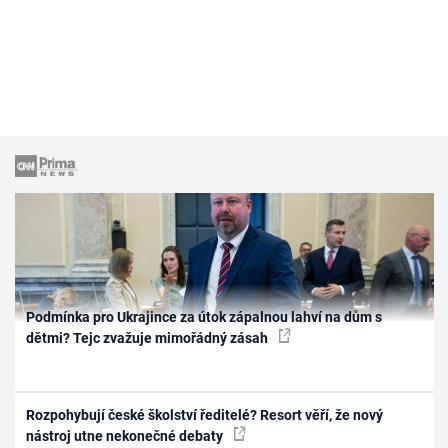
Podmínka pro Ukrajince za útok zápalnou lahví na dům s
dětmi? Tejc zvažuje mimořádný zásah
Rozpohybují české školství ředitelé? Resort věří, že nový
nástroj utne nekonečné debaty