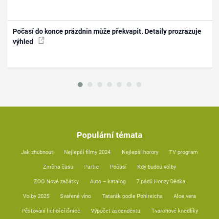
Počasí do konce prázdnin může překvapit. Detaily prozrazuje
výhled
Populární témata
Jak zhubnout
Nejlepší filmy 2024
Nejlepší horory
TV program
Změna času
Partie
Počasí
Kdy budou volby
ZOO Nové začátky
Auto – katalog
7 pádů Honzy Dědka
Volby 2025
Svařené víno
Tatarák podle Pohlreicha
Aloe vera
Pěstování lichořeřišnice
Výpočet ascendentu
Tvarohové knedlíky