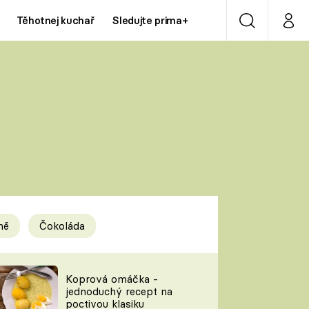
Těhotnej kuchař
Sledujte prima+
Vyhledávání
Můj p
Prima+
Y
CNN Prima NEWS
Prima ZOOM
ÍDLA
Prima LIVING
Prima Ženy
ně
Čokoláda
Prima LAJK
y
Koprová omáčka -
jednoduchý recept na
Sledujte nás
poctivou klasiku