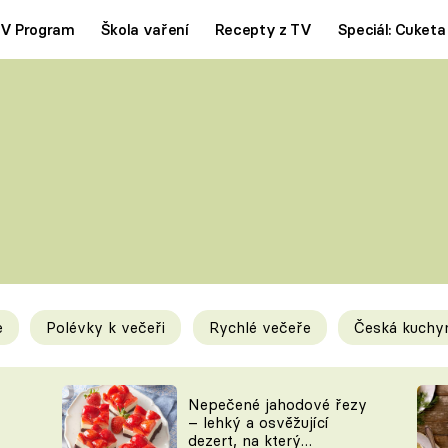
V Program
Škola vaření
Recepty z TV
Speciál: Cuketa
Polévky
Saláty
ČESKÁ KLASIKA
TĚSTOVIN
SILNÉ VÝVARY
SLADKÉ
KRÉMOVÉ
BEZMASÁ J
e
Polévky k večeři
Rychlé večeře
Česká kuchy
y
Tipy a triky
Novink
Nepečené jahodové řezy
– lehký a osvěžující
dezert, na který
KAM ZA JÍDLEM
BLOG