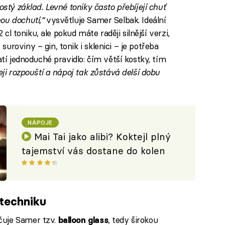
ostý základ. Levné toniky často přebíjejí chuť
ou dochutí,“
vysvětluje Samer Selbak. Ideální
2 cl toniku, ale pokud máte raději silnější verzi,
roviny – gin, tonik i sklenici – je potřeba
atí jednoduché pravidlo: čím větší kostky, tím
eji rozpouští a nápoj tak zůstává delší dobu
NÁPOJE
Mai Tai jako alibi? Koktejl plný
tajemství vás dostane do kolen
 techniku
čuje Samer tzv.
, tedy širokou
balloon glass