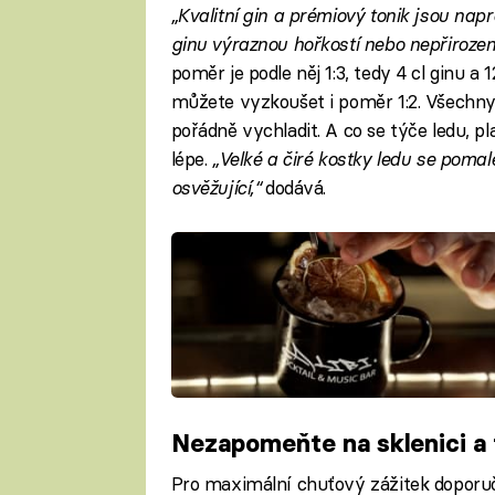
„Kvalitní gin a prémiový tonik jsou napr
ginu výraznou hořkostí nebo nepřirozen
poměr je podle něj 1:3, tedy 4 cl ginu a 1
můžete vyzkoušet i poměr 1:2. Všechny su
pořádně vychladit. A co se týče ledu, pl
lépe.
„Velké a čiré kostky ledu se pomal
osvěžující,“
dodává.
Nezapomeňte na sklenici a
Pro maximální chuťový zážitek doporu