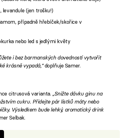
levandule (jen trošku!)
rdamom, případně hřebíček/skořice v
okurka nebo led s jedlými květy
žete i bez barmanských dovedností vytvořit
aké krásně vypadá,“
doplňuje Samer.
ehce citrusová varianta.
„Snižte dávku ginu na
ožstvím cukru. Přidejte pár lístků máty nebo
čky. Výsledkem bude lehký, aromatický drink
mer Selbak.