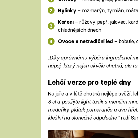
– rozmarýn, tymián, máta, 
Bylinky
– růžový pepř, jalovec, ka
Koření
chladnějších dnech
– bobule, 
Ovoce a netradiční led
„Díky správnému výběru ingrediencí mů
nápoj, který nejen skvěle chutná, ale t
Lehčí verze pro teplé dny
Na jaře a v létě chutná nejlépe svěží, l
3 cl a použijte light tonik s menším mn
meduňky, plátek pomeranče a dva hřebí
ideální na slunečné odpoledne,“
radí Sa