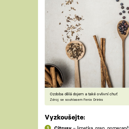
Ozdoba dělá dojem a také ovlivní chuť
Zdroj: se souhlasem Fenix Drinks
Vyzkoušejte:
– limetka, grep, pomeranč 
Citrusy