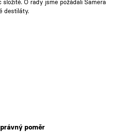
c složité. O rady jsme požádali Samera
 destiláty.
 správný poměr