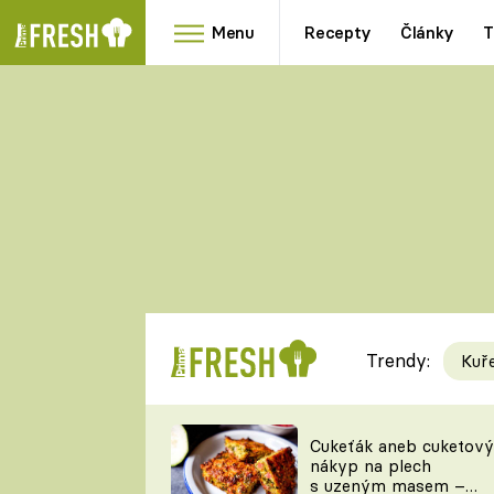
Menu
Recepty
Články
T
Oblíbené
Přílohy
recepty
HRANOLKY
HOUBY
KNEDLÍKY
DÝNĚ
KAŠE
RYCHLOVKY
Trendy:
Kuř
Populární
Videorecept
Cukeťák aneb cuketový
nákyp na plech
kuchaři
s uzeným masem –
TEĎ VAŘÍ ŠÉF!