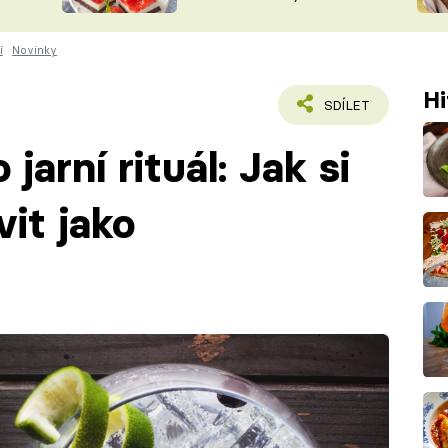
nepotřebujete troubu
ŠÉFREDAK
VYCHYTÁVKY
í
Novinky
SOUTĚŽ FR
NA NÁKUPECH
ČASOPIS
Hi
SDÍLET
 jarní rituál: Jak si
it jako