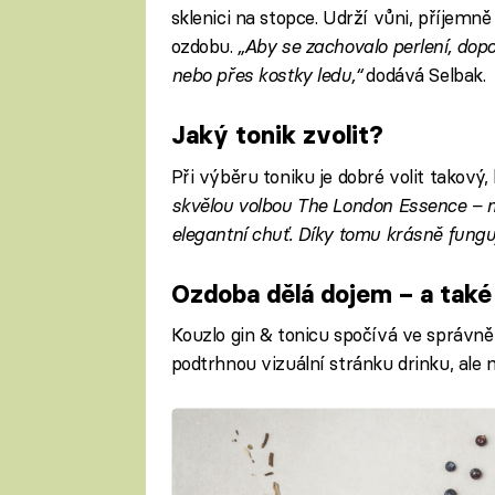
sklenici na stopce. Udrží vůni, příjemně 
ozdobu.
„Aby se zachovalo perlení, dopo
nebo přes kostky ledu,“
dodává Selbak.
Jaký tonik zvolit?
Při výběru toniku je dobré volit takový, 
skvělou volbou The London Essence – m
elegantní chuť. Díky tomu krásně funguj
Ozdoba dělá dojem – a také 
Kouzlo gin & tonicu spočívá ve správně
podtrhnou vizuální stránku drinku, ale 