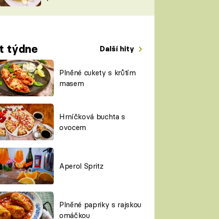
TORKY
ESH
t týdne
Další hity
Plněné cukety s krůtím
masem
Hrníčková buchta s
ovocem
Aperol Spritz
Plněné papriky s rajskou
omáčkou