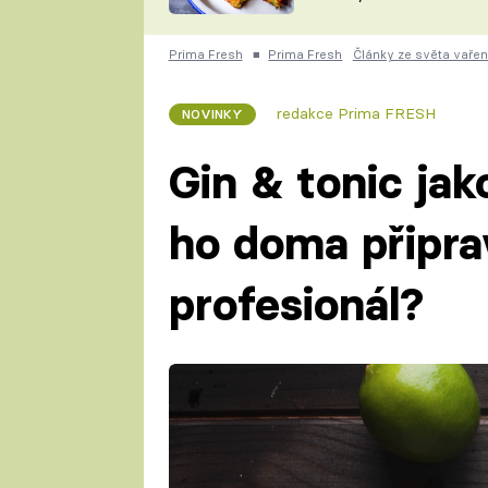
skvělý způsob, jak
ZDENĚK
zpracovat přerostlé
ČESKO NA TALÍŘI
cukety
POHLREICH
Prima Fresh
■
Prima Fresh
Články ze světa vařen
KAROLÍNA,
JAROSLAV SAPÍK
DOMÁCÍ
redakce Prima FRESH
NOVINKY
KUCHAŘKA
KAROLÍNA
KAMBERSKÁ
Gin & tonic jako
ho doma připrav
profesionál?