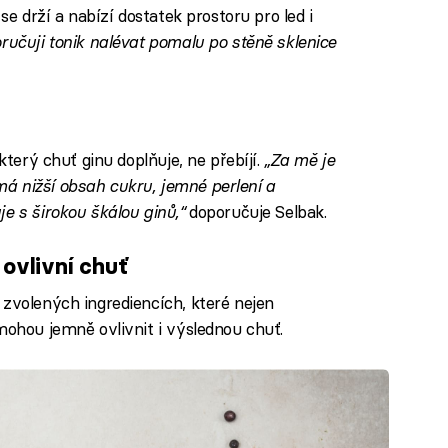
se drží a nabízí dostatek prostoru pro led i
ručuji tonik nalévat pomalu po stěně sklenice
který chuť ginu doplňuje, ne přebíjí.
„Za mě je
á nižší obsah cukru, jemné perlení a
e s širokou škálou ginů,“
doporučuje Selbak.
ovlivní chuť
 zvolených ingrediencích, které nejen
mohou jemně ovlivnit i výslednou chuť.