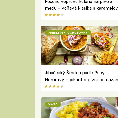
Pečené vepřové koleno na pivu a
medu – voňavá klasika s karamelo
kůrkou
PŘEDKRMY A CHUŤOVKY
Jihočeský Šmitec podle Pepy
Nemravy – pikantní pivní pomazá
s nivou, která má říz
MASO