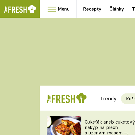
Menu
Recepty
Články
T
Oblíbené
Přílohy
recepty
HRANOLKY
HOUBY
KNEDLÍKY
DÝNĚ
KAŠE
RYCHLOVKY
Trendy:
Kuř
Populární
Videorecept
Cukeťák aneb cuketový
nákyp na plech
kuchaři
s uzeným masem –
TEĎ VAŘÍ ŠÉF!