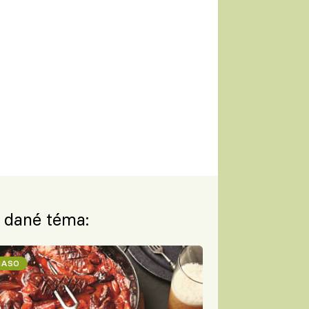
a dané téma:
ASO