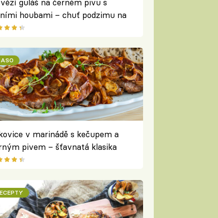
vězí guláš na černém pivu s
sními houbami – chuť podzimu na
íři
ASO
kovice v marinádě s kečupem a
rným pivem – šťavnatá klasika
ech milovníků masa
ECEPTY