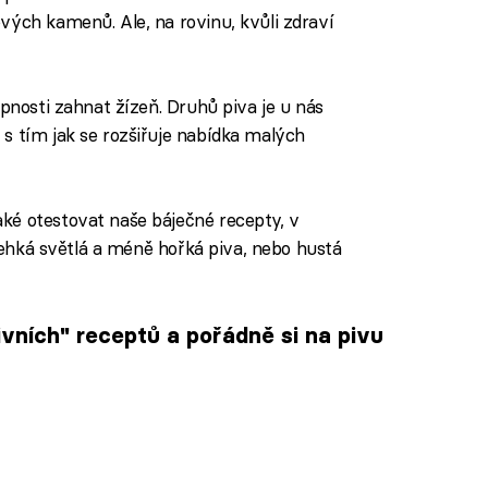
vých kamenů. Ale, na rovinu, kvůli zdraví
opnosti zahnat žízeň. Druhů piva je u nás
s tím jak se rozšiřuje nabídka malých
ké otestovat naše báječné recepty, v
 lehká světlá a méně hořká piva, nebo hustá
ivních" receptů a pořádně si na pivu