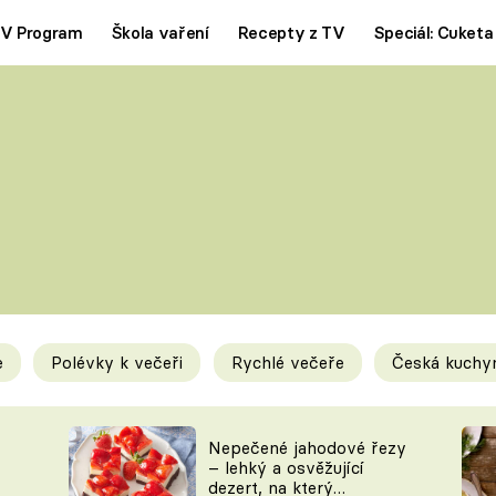
V Program
Škola vaření
Recepty z TV
Speciál: Cuketa
Polévky
Saláty
ČESKÁ KLASIKA
TĚSTOVIN
SILNÉ VÝVARY
SLADKÉ
KRÉMOVÉ
BEZMASÁ J
e
Polévky k večeři
Rychlé večeře
Česká kuchy
y
Tipy a triky
Novink
Nepečené jahodové řezy
– lehký a osvěžující
dezert, na který
KAM ZA JÍDLEM
BLOG