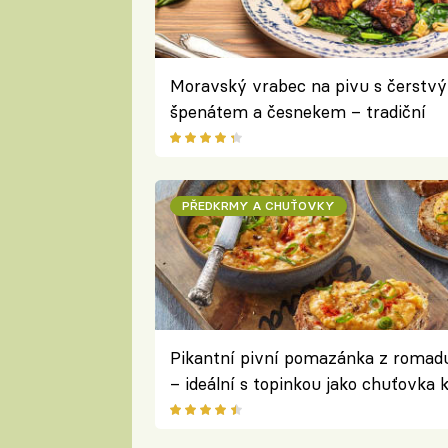
Moravský vrabec na pivu s čerstv
špenátem a česnekem – tradiční
recept na poctivý český oběd
PŘEDKRMY A CHUŤOVKY
Pikantní pivní pomazánka z romad
– ideální s topinkou jako chuťovka 
pivu