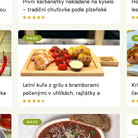
Pivní karbanátky nakládané na kyselo
Ho
vou
– tradiční chuťovka podle plzeňské
le
Hospody Na Spilce
tal
MASO
M
Letní kuře z grilu s bramborami
Kr
nka
pečenými v uhlíkách, rajčátky a
če
medovo-hořčičným dipem
vš
MASO
R