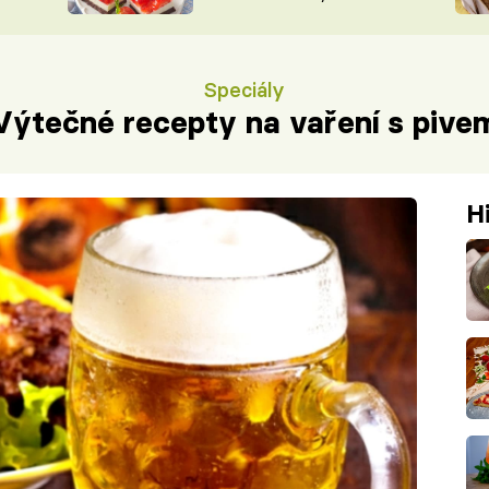
nepotřebujete troubu
ŠÉFREDAK
VYCHYTÁVKY
SOUTĚŽ FR
NA NÁKUPECH
Speciály
ČASOPIS
Výtečné recepty na vaření s pive
H