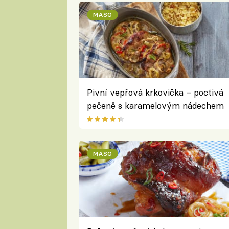
MASO
Pivní vepřová krkovička – poctivá
pečeně s karamelovým nádechem
MASO