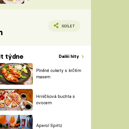
TORKY
ESH
SDÍLET
m
it týdne
Další hity
Plněné cukety s krůtím
masem
Hrníčková buchta s
ovocem
Aperol Spritz