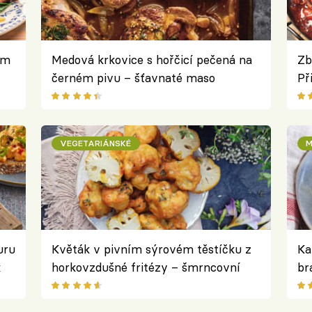
ým
Medová krkovice s hořčicí pečená na
Zb
černém pivu – šťavnaté maso
Př
připravené na grilu
če
VEGETARIÁNSKÉ
M
uru
Květák v pivním sýrovém těstíčku z
Ka
k
horkovzdušné fritézy – šmrncovní
br
variace na oblíbenou klasiku
zi