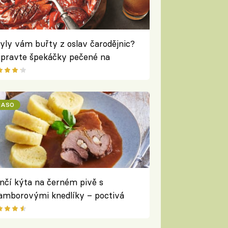
yly vám buřty z oslav čarodějnic?
ipravte špekáčky pečené na
rném pivu s paprikou a cibulí
ASO
nčí kýta na černém pivě s
amborovými knedlíky – poctivá
mní zvěřina