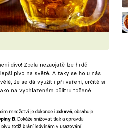
ení divu! Zcela nezaujatě lze hrdě
jlepší pivo na světě. A taky se ho u nás
vělé, že se dá využít i při vaření, určitě si
jako na vychlazeném půlitru točené
ném množství je dokonce i
, obsahuje
zdravé
. Dokáže snižovat tlak a opravdu
upiny B
pivu totiž brání ledvinám v usazování