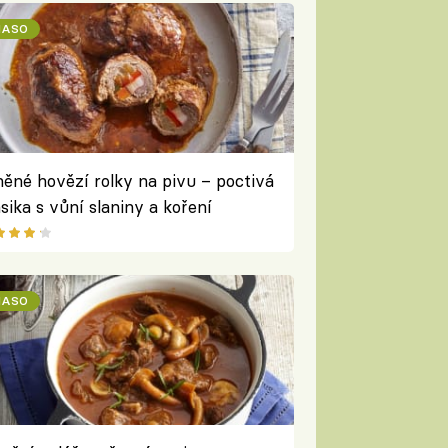
ASO
něné hovězí rolky na pivu – poctivá
asika s vůní slaniny a koření
ASO