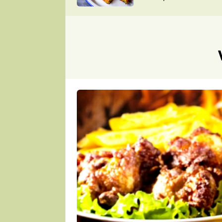
skvělý způsob, jak
ZDENĚK
zpracovat přerostlé
ČESKO NA TALÍŘI
cukety
POHLREICH
KAROLÍNA,
JAROSLAV SAPÍK
DOMÁCÍ
KUCHAŘKA
KAROLÍNA
KAMBERSKÁ