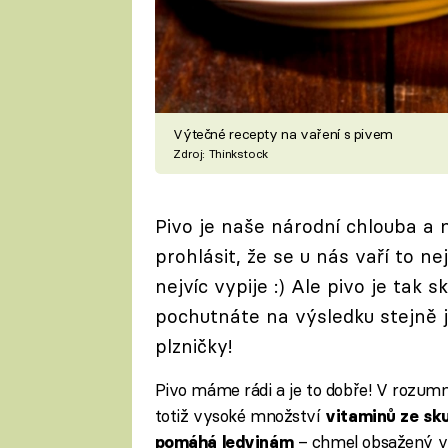
Výtečné recepty na vaření s pivem
Zdroj: Thinkstock
Pivo je naše národní chlouba a n
prohlásit, že se u nás vaří to ne
nejvíc vypije :) Ale pivo je tak sk
pochutnáte na výsledku stejně 
plzničky!
Pivo máme rádi a je to dobře! V rozum
totiž vysoké množství
vitaminů ze sk
– chmel obsažený v 
pomáhá ledvinám