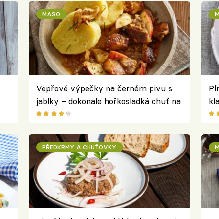
MASO
M
Vepřové výpečky na černém pivu s
Pl
jablky – dokonale hořkosladká chuť na
kl
talíři
PŘEDKRMY A CHUŤOVKY
M