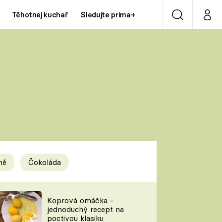
Těhotnej kuchař
Sledujte prima+
Vyhledávání
Můj p
Prima+
Y
CNN Prima NEWS
Prima ZOOM
ÍDLA
Prima LIVING
Prima Ženy
ně
Čokoláda
Prima LAJK
y
Koprová omáčka -
jednoduchý recept na
Sledujte nás
poctivou klasiku