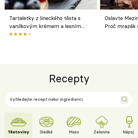
Tartaletky z lineckého těsta s
Oslavte Mezin
vanilkovým krémem a lesním
Proč mrazák n
ovocem podle Bread Society
horku vsadit 
Recepty
Těstoviny
Sladké
Maso
Zelenina
Nápoje