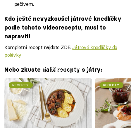
pečivem.
Kdo ještě nevyzkoušel játrové knedlíčky
podle tohoto videoreceptu, musí to
napravit!
Kompletní recept najdete ZDE:
Játrové knedlíčky do
polévky
Failed to fetch
Nebo zkuste další recepty s játry:
RECEPTY
RECEPTY