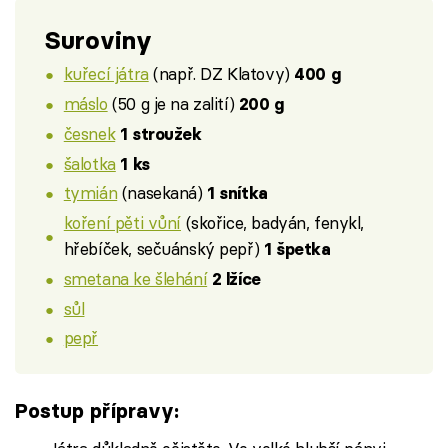
Suroviny
kuřecí játra
(např. DZ Klatovy)
400 g
máslo
(50 g je na zalití)
200 g
česnek
1 stroužek
šalotka
1 ks
tymián
(nasekaná)
1 snítka
koření pěti vůní
(skořice, badyán, fenykl,
hřebíček, sečuánský pepř)
1 špetka
smetana ke šlehání
2 lžíce
sůl
pepř
Postup přípravy: