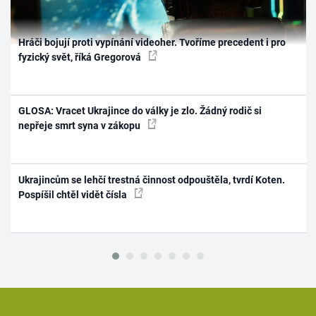
Hráči bojují proti vypínání videoher. Tvoříme precedent i pro
fyzický svět, říká Gregorová
GLOSA: Vracet Ukrajince do války je zlo. Žádný rodič si
nepřeje smrt syna v zákopu
Ukrajincům se lehčí trestná činnost odpouštěla, tvrdí Koten.
Pospíšil chtěl vidět čísla