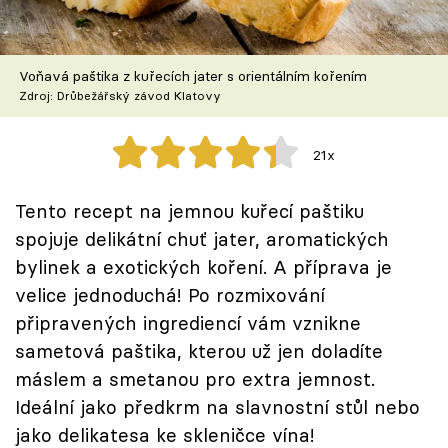
Škola vaření
Recepty z TV
Voňavá paštika z kuřecích jater s orientálním kořením
Zdroj: Drůbežářský závod Klatovy
Speciál: Cuketa
21x
Těhotnej kuchař
Tento recept na jemnou kuřecí paštiku
Sledujte prima+
spojuje delikátní chuť jater, aromatických
bylinek a exotických koření. A příprava je
Přihlášení
velice jednoduchá! Po rozmixování
připravených ingrediencí vám vznikne
sametová paštika, kterou už jen doladíte
Sledujte nás
máslem a smetanou pro extra jemnost.
Ideální jako předkrm na slavnostní stůl nebo
jako delikatesa ke skleničce vína!