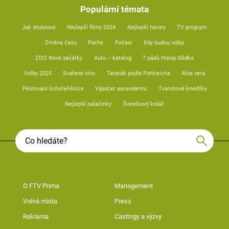
Populární témata
Jak zhubnout
Nejlepší filmy 2024
Nejlepší horory
TV program
Změna času
Partie
Počasí
Kdy budou volby
ZOO Nové začátky
Auto – katalog
7 pádů Honzy Dědka
Volby 2025
Svařené víno
Tatarák podle Pohlreicha
Aloe vera
Pěstování lichořeřišnice
Výpočet ascendentu
Tvarohové knedlíky
Nejlepší palačinky
Švestkový koláč
O FTV Prima
Management
Volná místa
Press
Reklama
Castingy a výzvy