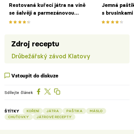
Restovaná kuřecí játra na víně
Jemná paštik
se šalvějí a parmezánovou
s brusinkami
polentou
Zdroj receptu
Drůbežářský závod Klatovy
Vstoupit do diskuze
Sdílejte článek
ŠTÍTKY
KOŘENÍ
JÁTRA
PAŠTIKA
MÁSLO
CHUŤOVKY
JÁTROVÉ RECEPTY