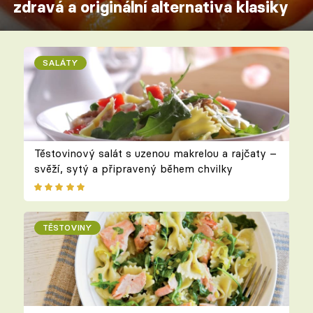
zdravá a originální alternativa klasiky
SALÁTY
Těstovinový salát s uzenou makrelou a rajčaty –
svěží, sytý a připravený během chvilky
TĚSTOVINY