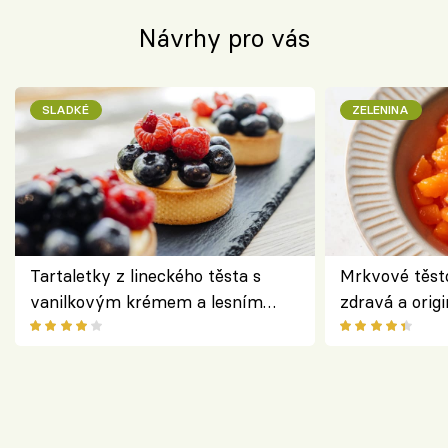
Návrhy pro vás
SLADKÉ
ZELENINA
Tartaletky z lineckého těsta s
Mrkvové těst
vanilkovým krémem a lesním
zdravá a origi
ovocem podle Bread Society
klasiky