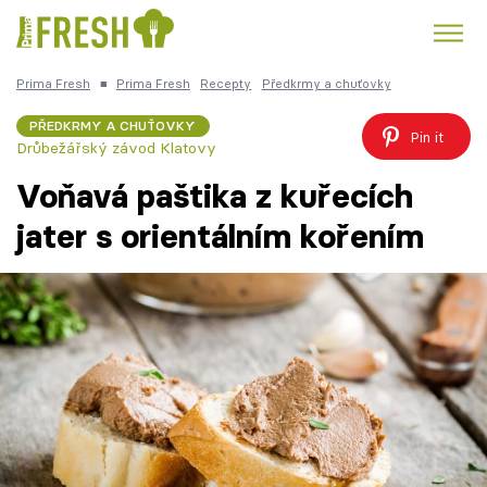
Prima Fresh
■
Prima Fresh
Recepty
Předkrmy a chuťovky
Kuře
Polévky k večeři
Rychlé večeře
Trendy:
PŘEDKRMY A CHUŤOVKY
Pin it
Drůbežářský závod Klatovy
Česká kuchyně
Čokoláda
Voňavá paštika z kuřecích
jater s orientálním kořením
Témata
Recepty
Články
TV Program