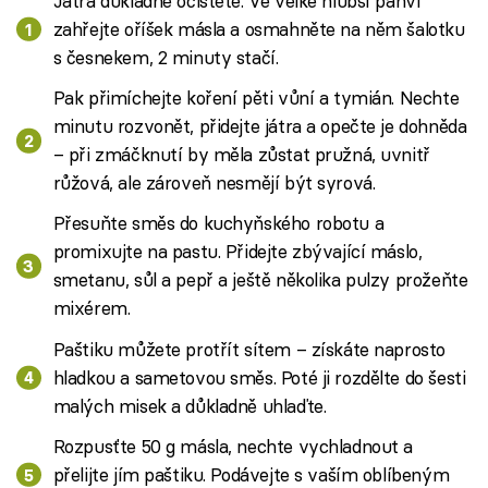
Játra důkladně očistěte. Ve velké hlubší pánvi
zahřejte oříšek másla a osmahněte na něm šalotku
s česnekem, 2 minuty stačí.
Pak přimíchejte koření pěti vůní a tymián. Nechte
minutu rozvonět, přidejte játra a opečte je dohněda
– při zmáčknutí by měla zůstat pružná, uvnitř
růžová, ale zároveň nesmějí být syrová.
Přesuňte směs do kuchyňského robotu a
promixujte na pastu. Přidejte zbývající máslo,
smetanu, sůl a pepř a ještě několika pulzy prožeňte
mixérem.
Paštiku můžete protřít sítem – získáte naprosto
hladkou a sametovou směs. Poté ji rozdělte do šesti
malých misek a důkladně uhlaďte.
Rozpusťte 50 g másla, nechte vychladnout a
přelijte jím paštiku. Podávejte s vaším oblíbeným