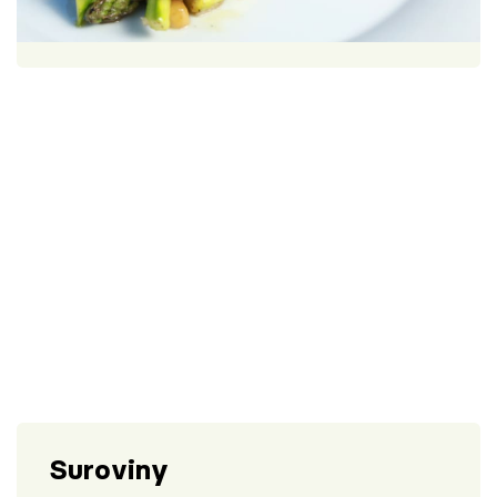
Škola vaření
1 porce
60 minut
Recepty z TV
Speciál: Cuketa
Těhotnej kuchař
Sledujte prima+
Přihlášení
Sledujte nás
Suroviny