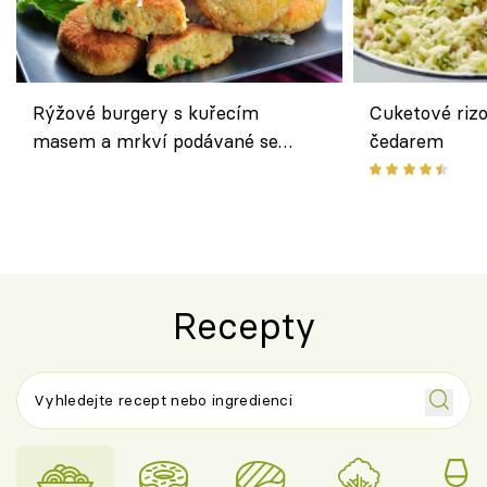
Rýžové burgery s kuřecím
Cuketové rizo
masem a mrkví podávané se
čedarem
salátem – lehká a chutná večeře
Recepty