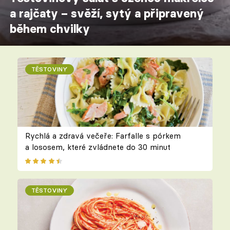
a rajčaty – svěží, sytý a připravený
během chvilky
TĚSTOVINY
Rychlá a zdravá večeře: Farfalle s pórkem
a lososem, které zvládnete do 30 minut
TĚSTOVINY