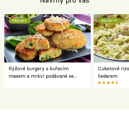
Návrhy pro vás
PŘÍLOHY
RECEPTY
Rýžové burgery s kuřecím
Cuketové rizo
masem a mrkví podávané se
čedarem
salátem – lehká a chutná večeře