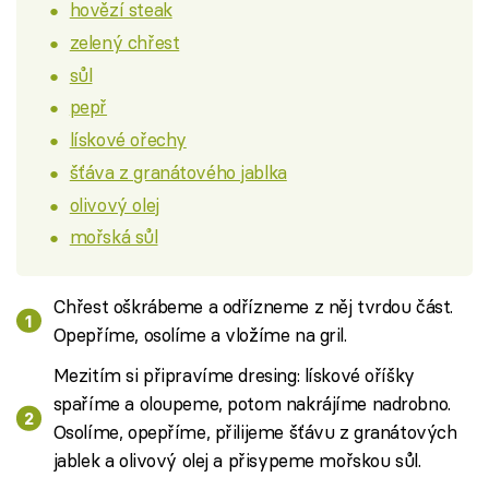
hovězí steak
zelený chřest
sůl
pepř
lískové ořechy
šťáva z granátového jablka
olivový olej
mořská sůl
Chřest oškrábeme a odřízneme z něj tvrdou část.
Opepříme, osolíme a vložíme na gril.
Mezitím si připravíme dresing: lískové oříšky
spaříme a oloupeme, potom nakrájíme nadrobno.
Osolíme, opepříme, přilijeme šťávu z granátových
jablek a olivový olej a přisypeme mořskou sůl.