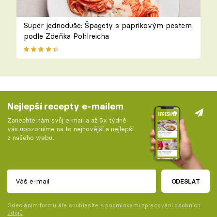
Super jednoduše: Špagety s paprikovým pestem
podle Zdeňka Pohlreicha
Nejlepší recepty e-mailem
Zanechte nám svůj e-mail a až 5x týdně
vás upozorníme na to nejnovější a nejlepší
z našeho webu.
ODESLAT
Odesláním formuláře souhlasíte s
podmínkami zpracování osobních
údajů