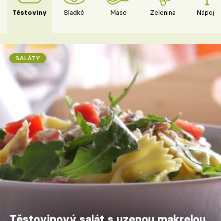
Těstoviny
Sladké
Maso
Zelenina
Nápoje
SALÁTY
Těstovinový salát s uzenou makrelou