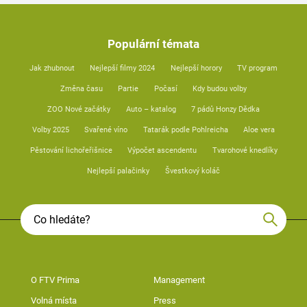
Populární témata
Jak zhubnout
Nejlepší filmy 2024
Nejlepší horory
TV program
Změna času
Partie
Počasí
Kdy budou volby
ZOO Nové začátky
Auto – katalog
7 pádů Honzy Dědka
Volby 2025
Svařené víno
Tatarák podle Pohlreicha
Aloe vera
Pěstování lichořeřišnice
Výpočet ascendentu
Tvarohové knedlíky
Nejlepší palačinky
Švestkový koláč
O FTV Prima
Management
Volná místa
Press