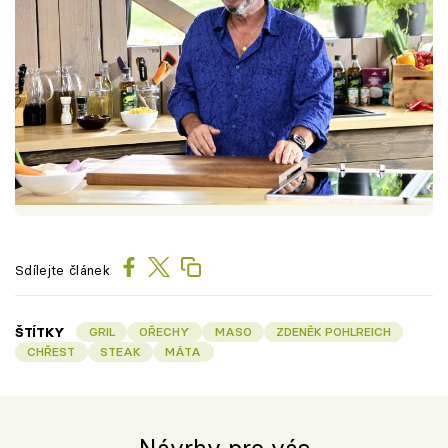
Sdílejte článek
ŠTÍTKY
GRIL
OŘECHY
MASO
ZDENĚK POHLREICH
CHŘEST
STEAK
MÁTA