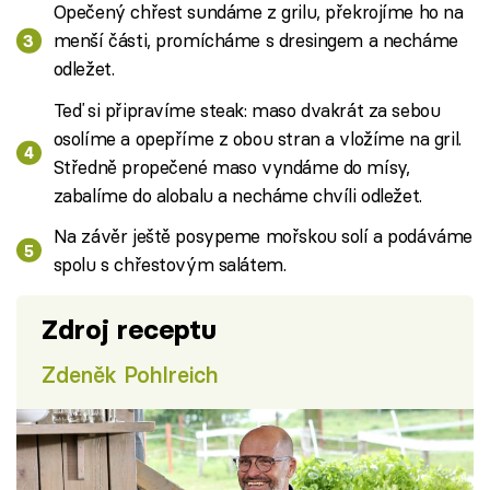
Opečený chřest sundáme z grilu, překrojíme ho na
menší části, promícháme s dresingem a necháme
odležet.
Teď si připravíme steak: maso dvakrát za sebou
osolíme a opepříme z obou stran a vložíme na gril.
Středně propečené maso vyndáme do mísy,
zabalíme do alobalu a necháme chvíli odležet.
Na závěr ještě posypeme mořskou solí a podáváme
spolu s chřestovým salátem.
Zdroj receptu
Zdeněk Pohlreich