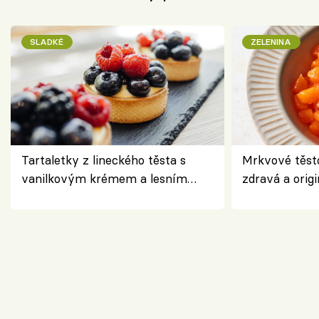
SLADKÉ
ZELENINA
Tartaletky z lineckého těsta s
Mrkvové těst
vanilkovým krémem a lesním
zdravá a origi
ovocem podle Bread Society
klasiky