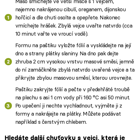
Maso smíchejte ve větší misce s 1 vejcem,
najemno nakrájenou cibulí, oreganem, dijonskou
hořčicí a dle chuti osolte a opepřete. Nakonec
vmíchejte hrášek. Zbylá vejce uvařte natvrdo (cca
10 minut vařte ve vroucí vodě).
Formu na paštiku vyložte fólií a vyskládejte na její
dno a strany plátky slaniny. Na dno pak dejte
zhruba 2 cm vysokou vrstvu masové směsi, jemně
do ní zamáčkněte zbylá natvrdo uvařená vejce a ta
přikryjte zbylou masovou směsí, kterou urovnejte.
Paštiku zakryjte fólií a pečte v předehřáté troubě
na plechu s asi 1 cm vody při 160 °C asi 50 minut.
Po upečení ji nechte vychladnout, vyjměte ji z
formy a nakrájejte na plátky. Můžete podávat
například s čerstvým chlebem.
Hledáte další chuťovku s vejci, která je