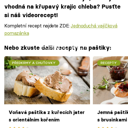
vhodná na křupavý krajíc chleba? Pusťte
si náš videorecept!
Kompletní recept najdete ZDE:
Jednoduchá vajíčková
pomazánka
Failed to fetch
Nebo zkuste další recepty na paštiky:
PŘEDKRMY A CHUŤOVKY
RECEPTY
Voňavá paštika z kuřecích jater
Jemná paštik
s orientálním kořením
s brusinkami