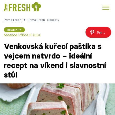
Prima Fresh
■
Prima Fresh
Recepty
Kuře
Polévky k večeři
Rychlé večeře
Trendy:
RECEPTY
Pin it
redakce Prima FRESH
Česká kuchyně
Čokoláda
Venkovská kuřecí paštika s
vejcem natvrdo – ideální
recept na víkend i slavnostní
Témata
stůl
Recepty
Články
TV Program