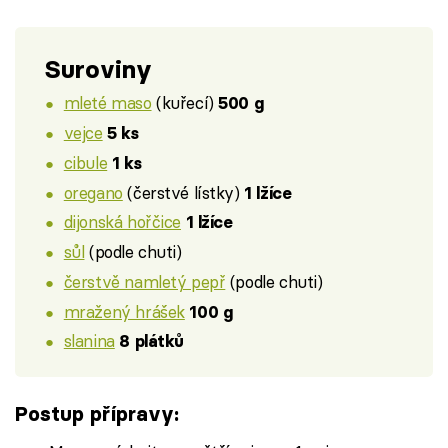
Suroviny
mleté maso
(kuřecí)
500 g
vejce
5 ks
cibule
1 ks
oregano
(čerstvé lístky)
1 lžíce
dijonská hořčice
1 lžíce
sůl
(podle chuti)
čerstvě namletý pepř
(podle chuti)
mražený hrášek
100 g
slanina
8 plátků
Postup přípravy: