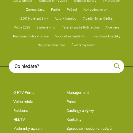
Jak zhubnout
Nejlepší filmy 2024
Nejlepší horory
TV program
Změna času
Partie
Počasí
Kdy budou volby
ZOO Nové začátky
Auto – katalog
7 pádů Honzy Dědka
Volby 2025
Svařené víno
Tatarák podle Pohlreicha
Aloe vera
Pěstování lichořeřišnice
Výpočet ascendentu
Tvarohové knedlíky
Nejlepší palačinky
Švestkový koláč
O FTV Prima
Management
Volná místa
Press
Reklama
Castingy a výzvy
HbbTV
Kontakty
Podmínky užívání
Zpracování osobních údajů