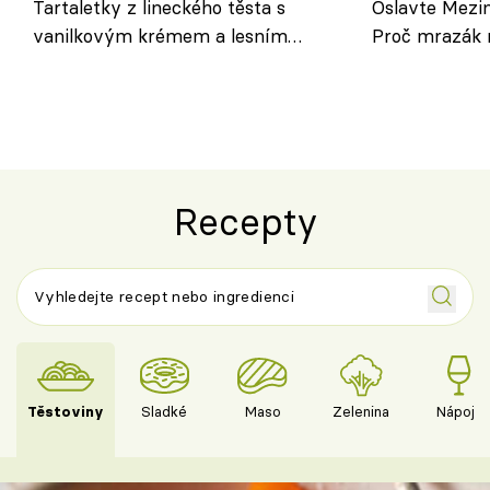
Tartaletky z lineckého těsta s
Oslavte Mezin
vanilkovým krémem a lesním
Proč mrazák n
ovocem podle Bread Society
horku vsadit 
Recepty
Těstoviny
Sladké
Maso
Zelenina
Nápoje