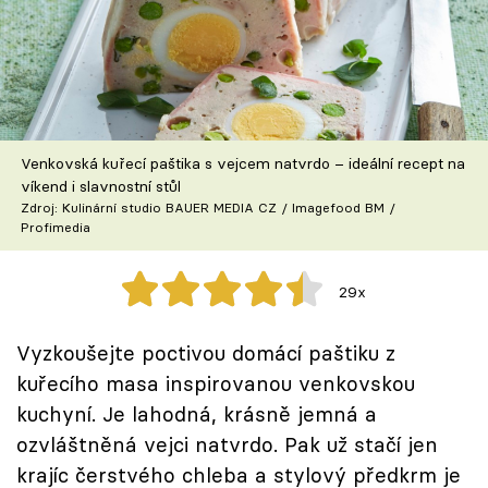
Škola vaření
Recepty z TV
Speciál: Cuketa
Venkovská kuřecí paštika s vejcem natvrdo – ideální recept na
Těhotnej kuchař
víkend i slavnostní stůl
Zdroj: Kulinární studio BAUER MEDIA CZ / Imagefood BM /
Profimedia
Sledujte prima+
29x
Přihlášení
Vyzkoušejte poctivou domácí paštiku z
kuřecího masa inspirovanou venkovskou
Sledujte nás
kuchyní. Je lahodná, krásně jemná a
ozvláštněná vejci natvrdo. Pak už stačí jen
krajíc čerstvého chleba a stylový předkrm je