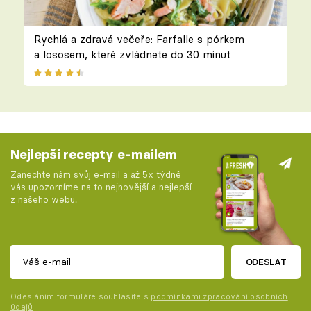
Rychlá a zdravá večeře: Farfalle s pórkem
a lososem, které zvládnete do 30 minut
Nejlepší recepty e-mailem
Zanechte nám svůj e-mail a až 5x týdně
vás upozorníme na to nejnovější a nejlepší
z našeho webu.
ODESLAT
Odesláním formuláře souhlasíte s
podmínkami zpracování osobních
údajů