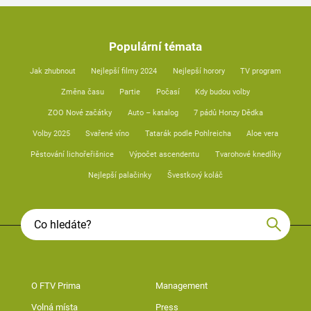
Populární témata
Jak zhubnout
Nejlepší filmy 2024
Nejlepší horory
TV program
Změna času
Partie
Počasí
Kdy budou volby
ZOO Nové začátky
Auto – katalog
7 pádů Honzy Dědka
Volby 2025
Svařené víno
Tatarák podle Pohlreicha
Aloe vera
Pěstování lichořeřišnice
Výpočet ascendentu
Tvarohové knedlíky
Nejlepší palačinky
Švestkový koláč
O FTV Prima
Management
Volná místa
Press