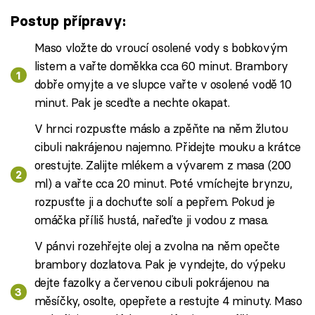
Postup přípravy:
Maso vložte do vroucí osolené vody s bobkovým
listem a vařte doměkka cca 60 minut. Brambory
dobře omyjte a ve slupce vařte v osolené vodě 10
minut. Pak je sceďte a nechte okapat.
V hrnci rozpusťte máslo a zpěňte na něm žlutou
cibuli nakrájenou najemno. Přidejte mouku a krátce
orestujte. Zalijte mlékem a vývarem z masa (200
ml) a vařte cca 20 minut. Poté vmíchejte brynzu,
rozpusťte ji a dochuťte solí a pepřem. Pokud je
omáčka příliš hustá, nařeďte ji vodou z masa.
V pánvi rozehřejte olej a zvolna na něm opečte
brambory dozlatova. Pak je vyndejte, do výpeku
dejte fazolky a červenou cibuli pokrájenou na
měsíčky, osolte, opepřete a restujte 4 minuty. Maso