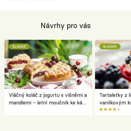
Návrhy pro vás
SLADKÉ
SLADKÉ
Vláčný koláč z jogurtu s višněmi a
Tartaletky z l
mandlemi – letní moučník ke kávě
vanilkovým k
i na oslavu
ovocem podle