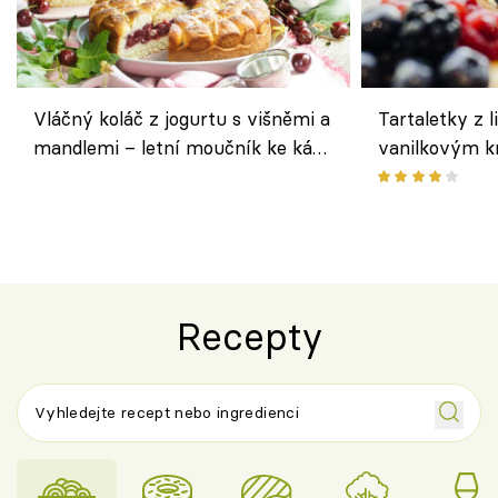
Vláčný koláč z jogurtu s višněmi a
Tartaletky z l
mandlemi – letní moučník ke kávě
vanilkovým k
i na oslavu
ovocem podle
Recepty