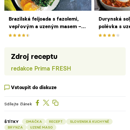
Brazilská feijoada s fazolemi,
Durynská sol
vepřovým a uzeným masem –
polévka s u
připravená v pomalém hrnci
klobásou a k
nebo na sporáku
Zdroj receptu
redakce Prima FRESH
Vstoupit do diskuze
Sdílejte článek
ŠTÍTKY
OMÁČKA
RECEPT
SLOVENSKÁ KUCHYNĚ
BRYNZA
UZENÉ MASO