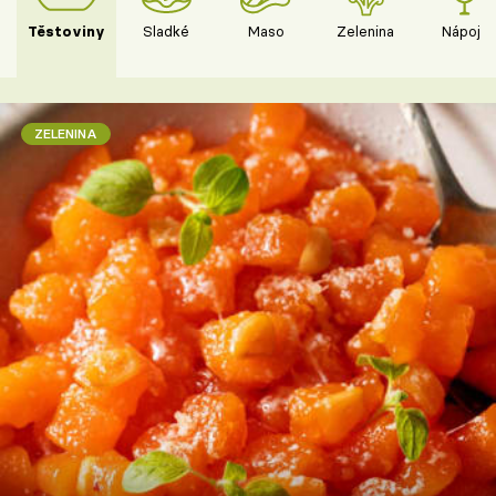
Těstoviny
Sladké
Maso
Zelenina
Nápoje
ZELENINA