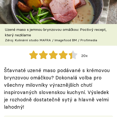
Škola vaření
Recepty z TV
Uzené maso s jemnou brynzovou omáčkou: Poctivý recept,
Speciál: Cuketa
který nezklame
Zdroj: Kulinární studio MAFRA / Imagefood BM / Profimedia
Těhotnej kuchař
20x
Sledujte prima+
Šťavnaté uzené maso podávané s krémovou
Přihlášení
brynzovou omáčkou? Dokonalá volba pro
všechny milovníky výraznějších chutí
inspirovaných slovenskou kuchyní. Výsledek
Sledujte nás
je rozhodně dostatečně sytý a hlavně velmi
lahodný!