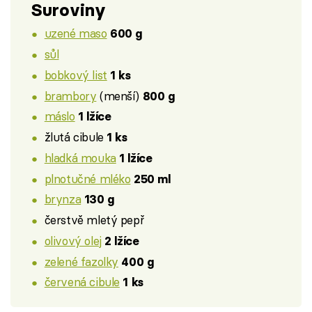
Suroviny
uzené maso
600 g
sůl
bobkový list
1 ks
brambory
(menší)
800 g
máslo
1 lžíce
žlutá cibule
1 ks
hladká mouka
1 lžíce
plnotučné mléko
250 ml
brynza
130 g
čerstvě mletý pepř
olivový olej
2 lžíce
zelené fazolky
400 g
červená cibule
1 ks