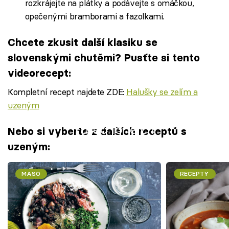
rozkrájejte na plátky a podávejte s omáčkou,
opečenými bramborami a fazolkami.
Chcete zkusit další klasiku se
slovenskými chutěmi? Pusťte si tento
videorecept:
Kompletní recept najdete ZDE:
Halušky se zelím a
uzeným
Failed to fetch
Nebo si vyberte z dalších receptů s
uzeným:
MASO
RECEPTY