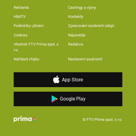
Reklama
Castingy a výzvy
HbbTV
Kontakty
Podmínky užívání
Zpracování osobních údajů
Cookies
Nápověda
Vlastník FTV Prima spol. s
Redakce
r.o.
Nahlásit chybu
Nastavení soukromí
App Store
Google Play
© FTV Prima spol. s r.o.