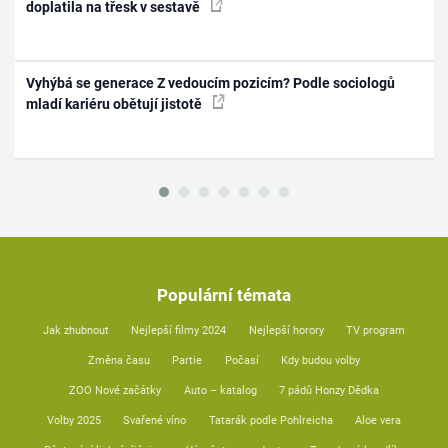
doplatila na třesk v sestavě
Vyhýbá se generace Z vedoucím pozicím? Podle sociologů
mladí kariéru obětují jistotě
Populární témata
Jak zhubnout
Nejlepší filmy 2024
Nejlepší horory
TV program
Změna času
Partie
Počasí
Kdy budou volby
ZOO Nové začátky
Auto – katalog
7 pádů Honzy Dědka
Volby 2025
Svařené víno
Tatarák podle Pohlreicha
Aloe vera