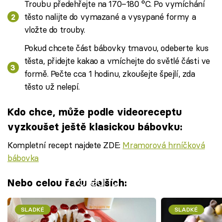
Troubu předehřejte na 170–180 °C. Po vymíchání
těsto nalijte do vymazané a vysypané formy a
vložte do trouby.
Pokud chcete část bábovky tmavou, odeberte kus
těsta, přidejte kakao a vmíchejte do světlé části ve
formě. Pečte cca 1 hodinu, zkoušejte špejlí, zda
těsto už nelepí.
Kdo chce, může podle videoreceptu
vyzkoušet ještě klasickou bábovku:
Kompletní recept najdete ZDE:
Mramorová hrníčková
bábovka
Failed to fetch
Nebo celou řadu dalších:
SLADKÉ
SLADKÉ