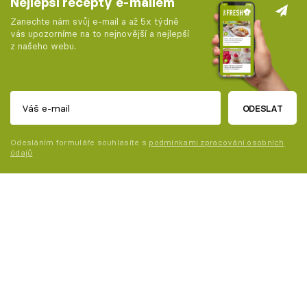
Nejlepší recepty e-mailem
Zanechte nám svůj e-mail a až 5x týdně
vás upozorníme na to nejnovější a nejlepší
z našeho webu.
ODESLAT
Odesláním formuláře souhlasíte s
podmínkami zpracování osobních
údajů