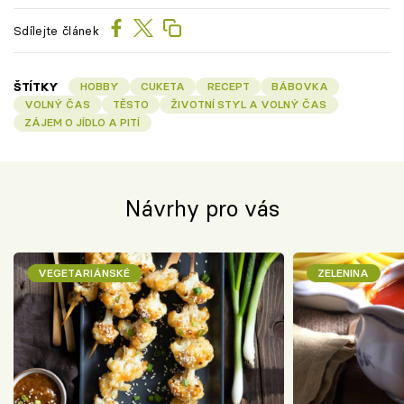
Sdílejte článek
ŠTÍTKY
HOBBY
CUKETA
RECEPT
BÁBOVKA
VOLNÝ ČAS
TĚSTO
ŽIVOTNÍ STYL A VOLNÝ ČAS
ZÁJEM O JÍDLO A PITÍ
Návrhy pro vás
VEGETARIÁNSKÉ
ZELENINA