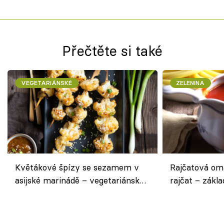
Přečtěte si také
VEGETARIÁNSKÉ
ZELENINA
Květákové špízy se sezamem v
Rajčatová om
asijské marinádě – vegetariánská
rajčat – zákla
chuťovka z grilu