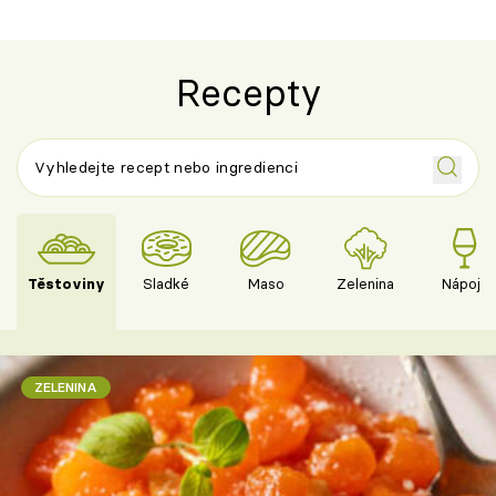
Recepty
Těstoviny
Sladké
Maso
Zelenina
Nápoje
ZELENINA