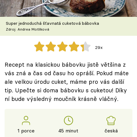
Škola vaření
Recepty z TV
Super jednoduchá šťavnatá cuketová bábovka
Zdroj: Andrea Motlíková
Speciál: Cuketa
29x
Těhotnej kuchař
Recept na klasickou bábovku jistě většina z
Sledujte prima+
vás zná a čas od času ho opráší. Pokud máte
ale velkou úrodu cuket, máme pro vás další
Přihlášení
tip. Upečte si doma bábovku s cuketou! Díky
ní bude výsledný moučník krásně vláčný.
Sledujte nás
1 porce
45 minut
česká