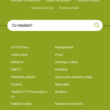
Pěstování lichořeřišnice
Výpočet ascendentu
Tvarohové knedlíky
Nejlepší palačinky
Švestkový koláč
O FTV Prima
Management
Volná místa
Press
Reklama
Castingy a výzvy
HbbTV
Kontakty
Podmínky užívání
Zpracování osobních údajů
Cookies
Nápověda
Vlastník FTV Prima spol. s
Redakce
r.o.
Nahlásit chybu
Nastavení soukromí