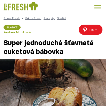
Prima Fresh
■
Prima Fresh
Recepty
Sladké
Kuře
Polévky k večeři
Rychlé večeře
Trendy:
SLADKÉ
Pin it
Andrea Motlíková
Česká kuchyně
Čokoláda
Super jednoduchá šťavnatá
cuketová bábovka
Témata
Recepty
Články
TV Program