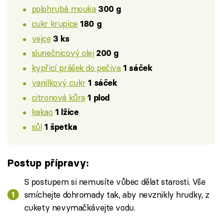
polohrubá mouka
300 g
cukr krupice
180 g
vejce
3 ks
slunečnicový olej
200 g
kypřicí prášek do pečiva
1 sáček
vanilkový cukr
1 sáček
citronová kůra
1 plod
kakao
1 lžíce
sůl
1 špetka
Postup přípravy:
S postupem si nemusíte vůbec dělat starosti. Vše
smíchejte dohromady tak, aby nevznikly hrudky, z
cukety nevymačkávejte vodu.