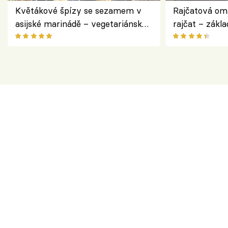
Květákové špízy se sezamem v
Rajčatová om
asijské marinádě – vegetariánská
rajčat – zákla
chuťovka z grilu