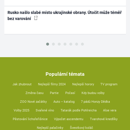
Rusko našlo slabé místo ukrajinské obrany. Útočit může téměř
bez varování
Populární témata
Jak zhubnout
Nejlepší filmy 2024
Nejlepší horory
TV program
Změna času
Partie
Počasí
Kdy budou volby
ZOO Nové začátky
Auto – katalog
7 pádů Honzy Dědka
Volby 2025
Svařené víno
Tatarák podle Pohlreicha
Aloe vera
Pěstování lichořeřišnice
Výpočet ascendentu
Tvarohové knedlíky
Nejlepší palačinky
Švestkový koláč