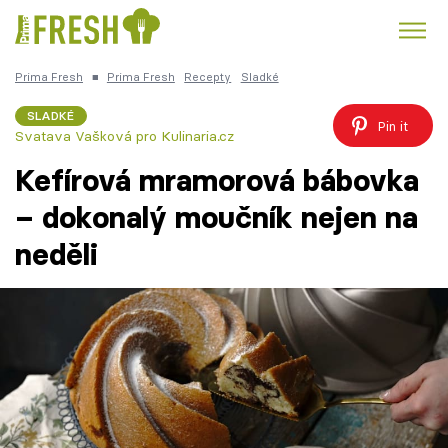
Prima Fresh
■
Prima Fresh
Recepty
Sladké
Kuře
Polévky k večeři
Rychlé večeře
Trendy:
SLADKÉ
Pin it
Svatava Vašková pro Kulinaria.cz
Česká kuchyně
Čokoláda
Kefírová mramorová bábovka
– dokonalý moučník nejen na
neděli
Témata
Recepty
Články
TV Program