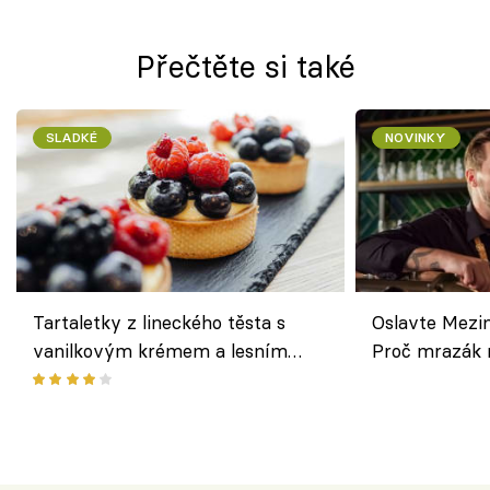
Přečtěte si také
SLADKÉ
NOVINKY
Tartaletky z lineckého těsta s
Oslavte Mezin
vanilkovým krémem a lesním
Proč mrazák n
ovocem podle Bread Society
horku vsadit 