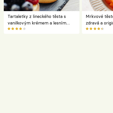
Tartaletky z lineckého těsta s
Mrkvové těst
vanilkovým krémem a lesním
zdravá a origi
ovocem podle Bread Society
klasiky