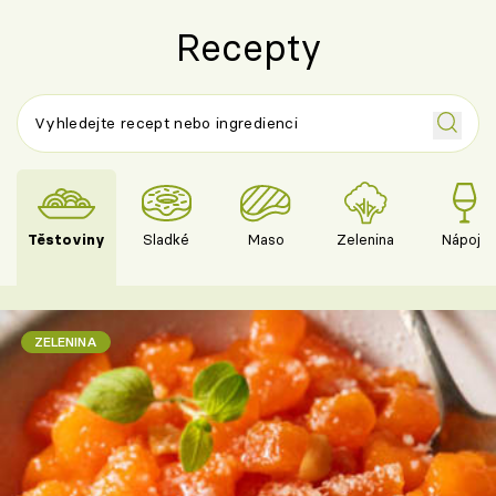
Recepty
Těstoviny
Sladké
Maso
Zelenina
Nápoje
ZELENINA