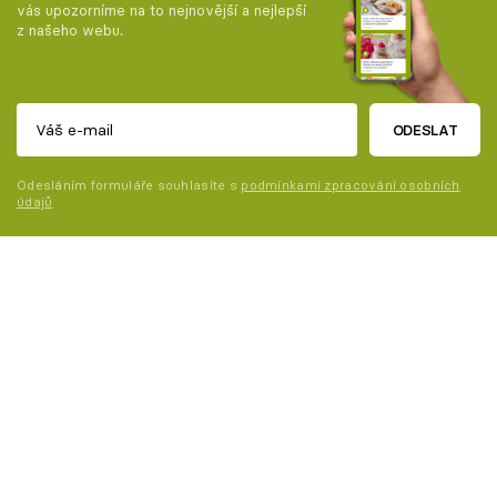
vás upozorníme na to nejnovější a nejlepší
z našeho webu.
ODESLAT
Odesláním formuláře souhlasíte s
podmínkami zpracování osobních
údajů