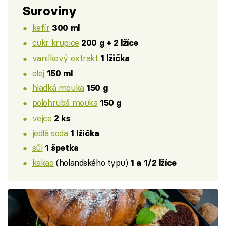
Suroviny
kefír
300 ml
cukr krupice
200 g + 2 lžíce
vanilkový extrakt
1 lžička
olej
150 ml
hladká mouka
150 g
polohrubá mouka
150 g
vejce
2 ks
jedlá soda
1 lžička
sůl
1 špetka
kakao
(holandského typu)
1 a 1/2 lžíce