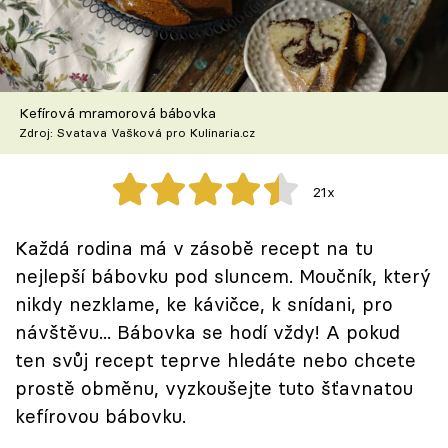
Škola vaření
Recepty z TV
Kefírová mramorová bábovka
Speciál: Cuketa
Zdroj: Svatava Vašková pro Kulinaria.cz
Těhotnej kuchař
21x
Sledujte prima+
Každá rodina má v zásobě recept na tu
nejlepší bábovku pod sluncem. Moučník, který
Přihlášení
nikdy nezklame, ke kávičce, k snídani, pro
návštěvu... Bábovka se hodí vždy! A pokud
Sledujte nás
ten svůj recept teprve hledáte nebo chcete
prostě obměnu, vyzkoušejte tuto šťavnatou
kefírovou bábovku.