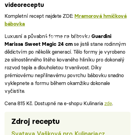
videoreceptu
Kompletní recept najdete ZDE:
Mramorová hrníčková
bábovka
Luxusní a půvabná forma na bábovku
Guardini
Failed to fetch
se jistě stane rodinným
Marissa Sweet Magic 24 cm
dědictvím po několik generací. Tělo formy je vyrobeno
ze silnostěnného litého kovaného hliníku pro dokonalý
rozvod tepla a dlouholetou trvanlivost. Díky
prémiovému nepřilnavému povrchu bábovku snadno
vyklepnete a formu během okamžiku dokonale
vyčistíte.
Cena 815 Kč. Dostupné na e-shopu Kulinaria
zde
.
Zdroj receptu
Svatava Vašková pro Kulinaria.cz