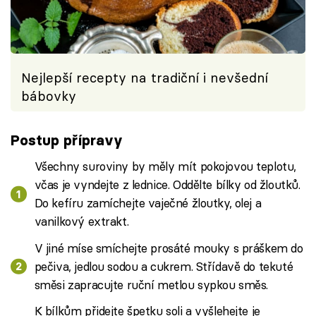
Nejlepší recepty na tradiční i nevšední
bábovky
Postup přípravy
Všechny suroviny by měly mít pokojovou teplotu,
včas je vyndejte z lednice. Oddělte bílky od žloutků.
Do kefíru zamíchejte vaječné žloutky, olej a
vanilkový extrakt.
V jiné míse smíchejte prosáté mouky s práškem do
pečiva, jedlou sodou a cukrem. Střídavě do tekuté
směsi zapracujte ruční metlou sypkou směs.
K bílkům přidejte špetku soli a vyšlehejte je