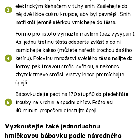
elektrickým šlehačem v tuhý sníh. Zašlehejte do
něj dvě lžíce cukru krupice, aby byl pevnější. Sníh
natřikrát jemně stěrkou vmíchejte do těsta.
Formu pro jistotu vymažte máslem (bez vysypání).
Asi jednu třetinu těsta odeberte zvlášť a do ní
zamíchejte kakao (můžete naředit trochou dalšího
kefíru). Polovinu množství světlého těsta nalijte do
formy, pak tmavou směs, světlou, a nakonec
zbytek tmavé směsi. Vrstvy lehce promíchejte
špejlí.
Bábovku dejte péct na 170 stupňů do předehřáté
trouby na vrchní a spodní ohřev. Pečte asi
40 minut, propečení otestujte špejlí.
Vyzkoušejte také jednoduchou
hrníčkovou bábovku podle návodného