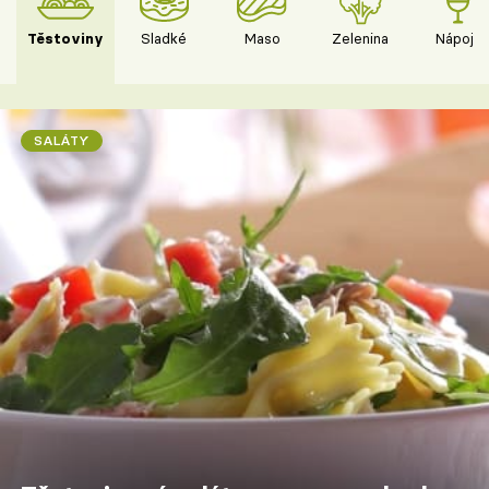
Těstoviny
Sladké
Maso
Zelenina
Nápoje
SALÁTY