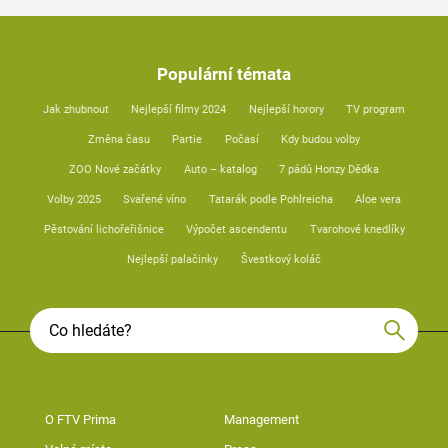
Populární témata
Jak zhubnout
Nejlepší filmy 2024
Nejlepší horory
TV program
Změna času
Partie
Počasí
Kdy budou volby
ZOO Nové začátky
Auto – katalog
7 pádů Honzy Dědka
Volby 2025
Svařené víno
Tatarák podle Pohlreicha
Aloe vera
Pěstování lichořeřišnice
Výpočet ascendentu
Tvarohové knedlíky
Nejlepší palačinky
Švestkový koláč
O FTV Prima
Management