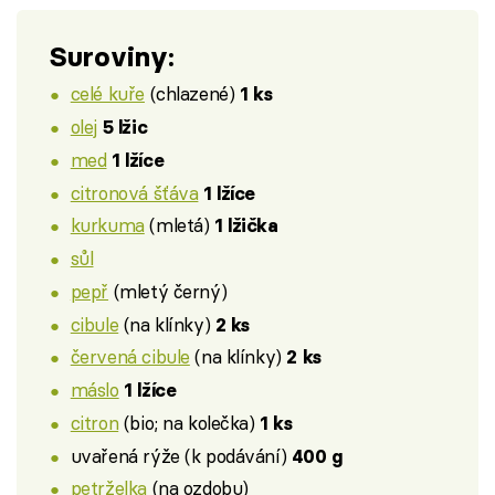
Suroviny:
celé kuře
(chlazené)
1 ks
olej
5 lžic
med
1 lžíce
citronová šťáva
1 lžíce
kurkuma
(mletá)
1 lžička
sůl
pepř
(mletý černý)
cibule
(na klínky)
2 ks
červená cibule
(na klínky)
2 ks
máslo
1 lžíce
citron
(bio; na kolečka)
1 ks
uvařená rýže (k podávání)
400 g
petrželka
(na ozdobu)