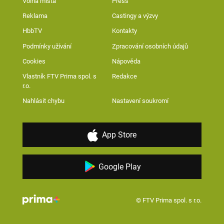
Volná místa
Press
Reklama
Castingy a výzvy
HbbTV
Kontakty
Podmínky užívání
Zpracování osobních údajů
Cookies
Nápověda
Vlastník FTV Prima spol. s
Redakce
r.o.
Nahlásit chybu
Nastavení soukromí
App Store
Google Play
© FTV Prima spol. s r.o.