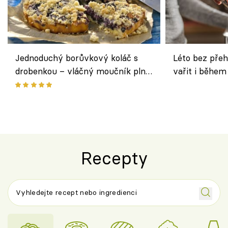
Jednoduchý borůvkový koláč s
Léto bez přeh
drobenkou – vláčný moučník plný
vařit i během
ovoce
Recepty