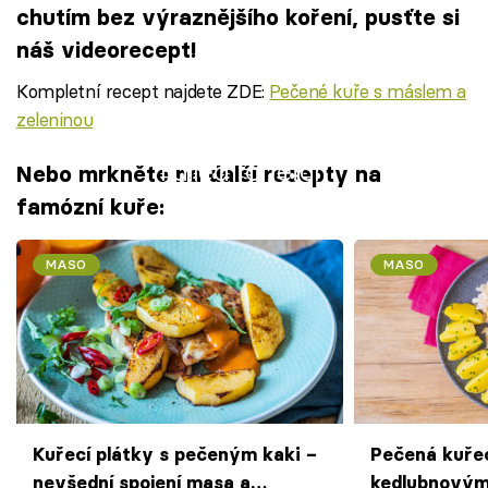
chutím bez výraznějšího koření, pusťte si
náš videorecept!
Kompletní recept najdete ZDE:
Pečené kuře s máslem a
zeleninou
Failed to fetch
Nebo mrkněte na další recepty na
famózní kuře:
MASO
MASO
Kuřecí plátky s pečeným kaki –
Pečená kuřec
nevšední spojení masa a
kedlubnovým