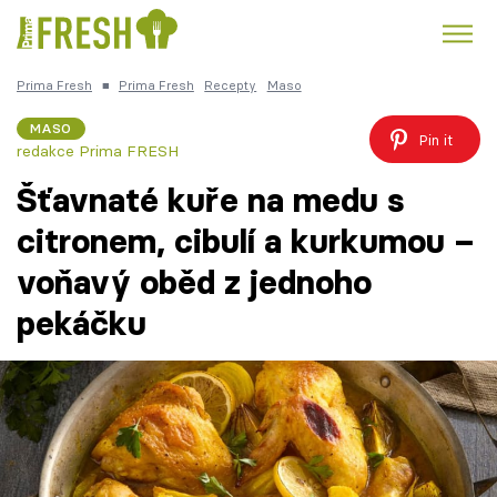
Prima Fresh
■
Prima Fresh
Recepty
Maso
Kuře
Polévky k večeři
Rychlé večeře
Trendy:
MASO
Pin it
redakce Prima FRESH
Česká kuchyně
Čokoláda
Šťavnaté kuře na medu s
citronem, cibulí a kurkumou –
voňavý oběd z jednoho
Témata
pekáčku
Recepty
Články
TV Program