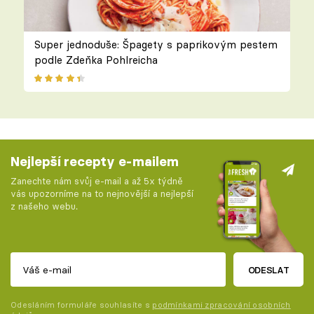
Super jednoduše: Špagety s paprikovým pestem
podle Zdeňka Pohlreicha
Nejlepší recepty e-mailem
Zanechte nám svůj e-mail a až 5x týdně
vás upozorníme na to nejnovější a nejlepší
z našeho webu.
ODESLAT
Odesláním formuláře souhlasíte s
podmínkami zpracování osobních