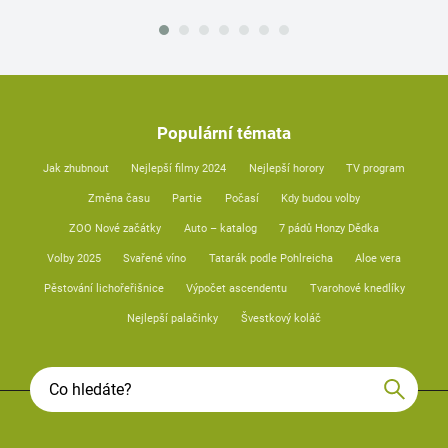
Populární témata
Jak zhubnout
Nejlepší filmy 2024
Nejlepší horory
TV program
Změna času
Partie
Počasí
Kdy budou volby
ZOO Nové začátky
Auto – katalog
7 pádů Honzy Dědka
Volby 2025
Svařené víno
Tatarák podle Pohlreicha
Aloe vera
Pěstování lichořeřišnice
Výpočet ascendentu
Tvarohové knedlíky
Nejlepší palačinky
Švestkový koláč