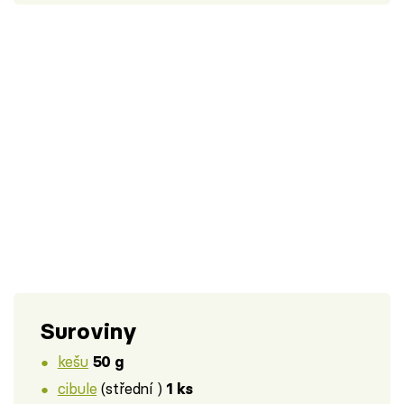
Suroviny
kešu
50 g
cibule
(střední )
1 ks