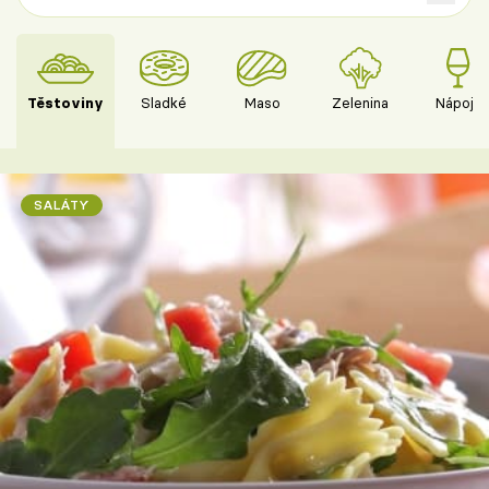
Těstoviny
Sladké
Maso
Zelenina
Nápoje
SALÁTY