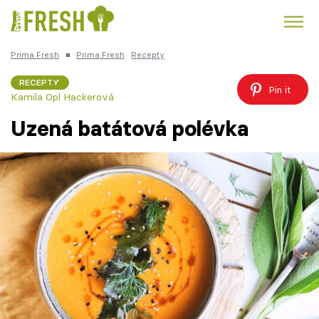
Prima Fresh
■
Prima Fresh
Recepty
Kuře
Polévky k večeři
Rychlé večeře
Trendy:
RECEPTY
Pin it
Kamila Opl Hackerová
Česká kuchyně
Čokoláda
Uzená batátová polévka
Témata
Recepty
Články
TV Program