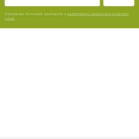
Odesláním formuláře souhlasíte s
podmínkami zpracování osobních
údajů