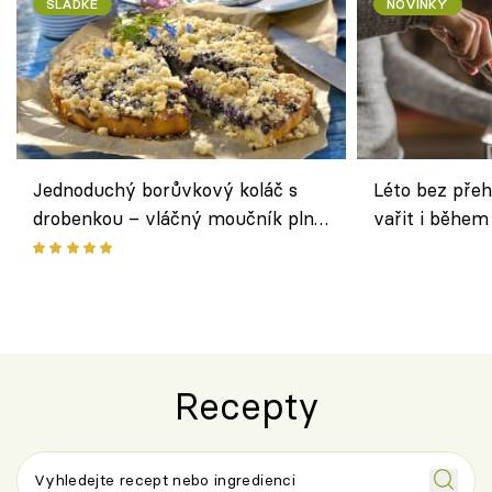
SLADKÉ
NOVINKY
Jednoduchý borůvkový koláč s
Léto bez přeh
drobenkou – vláčný moučník plný
vařit i během
ovoce
Recepty