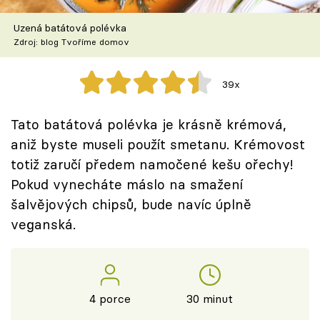
Škola vaření
Uzená batátová polévka
Zdroj: blog Tvoříme domov
Recepty z TV
Speciál: Cuketa
39x
Těhotnej kuchař
Tato batátová polévka je krásně krémová,
aniž byste museli použít smetanu. Krémovost
Sledujte prima+
totiž zaručí předem namočené kešu ořechy!
Pokud vynecháte máslo na smažení
Přihlášení
šalvějových chipsů, bude navíc úplně
veganská.
Sledujte nás
4 porce
30 minut