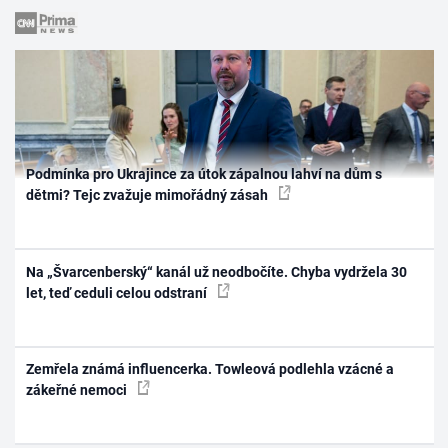
Podmínka pro Ukrajince za útok zápalnou lahví na dům s
dětmi? Tejc zvažuje mimořádný zásah
Na „Švarcenberský“ kanál už neodbočíte. Chyba vydržela 30
let, teď ceduli celou odstraní
Zemřela známá influencerka. Towleová podlehla vzácné a
zákeřné nemoci