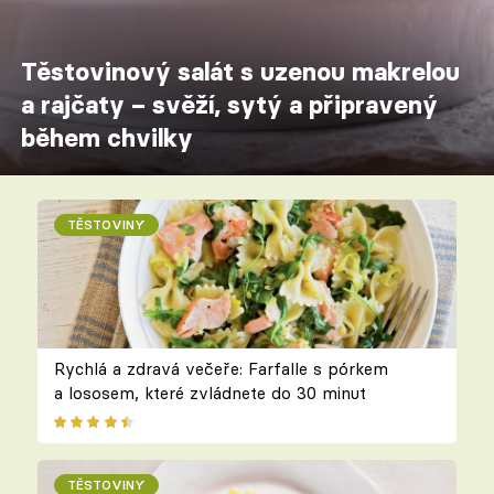
Těstovinový salát s uzenou makrelou
a rajčaty – svěží, sytý a připravený
během chvilky
TĚSTOVINY
Rychlá a zdravá večeře: Farfalle s pórkem
a lososem, které zvládnete do 30 minut
TĚSTOVINY