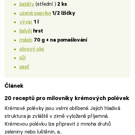
batáty
(střední )
2 ks
uzená paprika
1/2 lžičky
vývar
1 l
šalvěj
hrst
máslo
70 g + na pomašlování
olivový olej
sůl
pepř
Článek
20 receptů pro milovníky krémových polévek
Krémové polévky jsou velmi oblíbené. Jejich hladivá
struktura je zvláště v zimě vyloženě příjemná.
Krémovou polévku lze připravit z mnoha druhů
zeleniny nebo luštěnin, a...