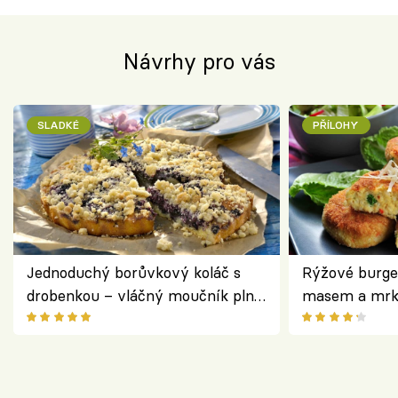
Návrhy pro vás
SLADKÉ
PŘÍLOHY
Jednoduchý borůvkový koláč s
Rýžové burge
drobenkou – vláčný moučník plný
masem a mrk
ovoce
salátem – leh