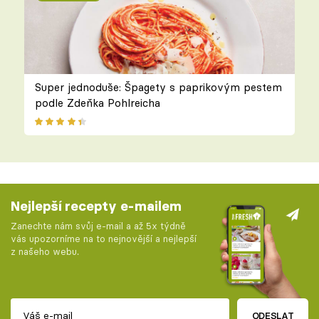
Super jednoduše: Špagety s paprikovým pestem
podle Zdeňka Pohlreicha
Nejlepší recepty e-mailem
Zanechte nám svůj e-mail a až 5x týdně
vás upozorníme na to nejnovější a nejlepší
z našeho webu.
ODESLAT