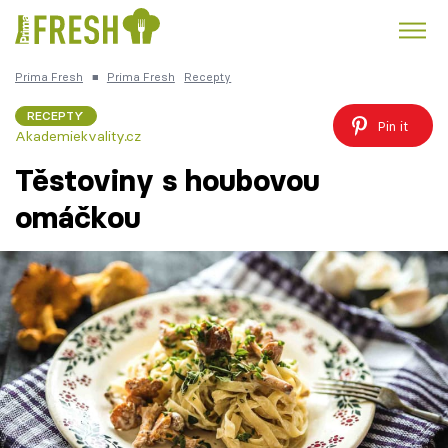
Prima Fresh
■
Prima Fresh
Recepty
Kuře
Polévky k večeři
Rychlé večeře
Trendy:
RECEPTY
Pin it
Akademiekvality.cz
Česká kuchyně
Čokoláda
Těstoviny s houbovou
omáčkou
Témata
Recepty
Články
TV Program