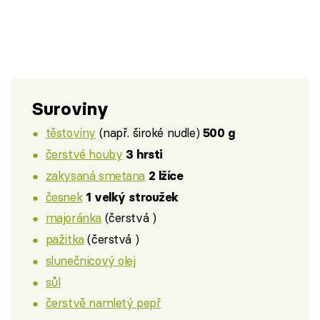
Suroviny
těstoviny
(např. široké nudle)
500 g
čerstvé houby
3 hrsti
zakysaná smetana
2 lžíce
česnek
1 velký stroužek
majoránka
(čerstvá )
pažitka
(čerstvá )
slunečnicový olej
sůl
čerstvě namletý pepř