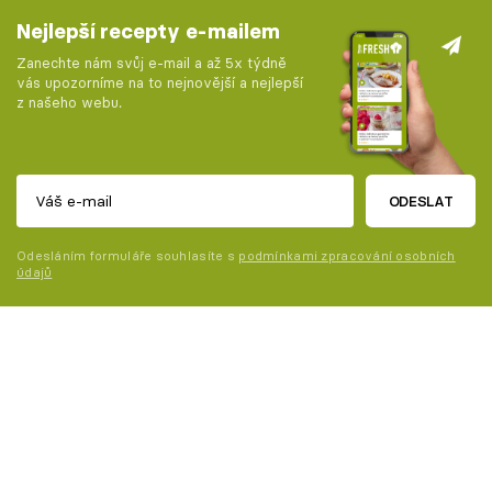
Nejlepší recepty e-mailem
Zanechte nám svůj e-mail a až 5x týdně
vás upozorníme na to nejnovější a nejlepší
z našeho webu.
ODESLAT
Odesláním formuláře souhlasíte s
podmínkami zpracování osobních
údajů