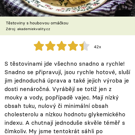
Škola vaření
Recepty z TV
Těstoviny s houbovou omáčkou
Zdroj: akademiekvality.cz
Speciál: Cuketa
42x
Těhotnej kuchař
S těstovinami jde všechno snadno a rychle!
Sledujte prima+
Snadno se připravují, jsou rychle hotové, sluší
jim jednoduchá úprava a také jejich výroba je
Přihlášení
dosti nenáročná. Vyrábějí se totiž jen z
mouky a vody, popřípadě vajec. Mají nízký
obsah tuku, nulový či minimální obsah
Sledujte nás
cholesterolu a nízkou hodnotu glykemického
indexu. A chutnají jednoduše skvěle téměř s
čímkoliv. My jsme tentokrát sáhli po