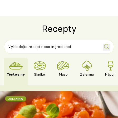
Recepty
Těstoviny
Sladké
Maso
Zelenina
Nápoje
ZELENINA