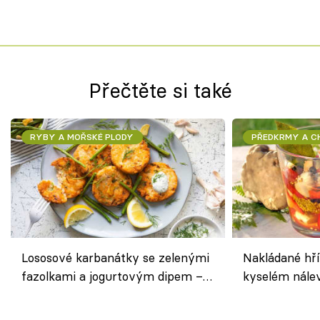
Přečtěte si také
RYBY A MOŘSKÉ PLODY
PŘEDKRMY A 
Lososové karbanátky se zelenými
Nakládané hří
fazolkami a jogurtovým dipem –
kyselém nále
svěží letní oběd
chuťovka do 