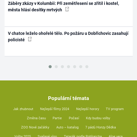
Záběry zkázy v Kolumbii: Při zemětřesení se zřítil i kostel,
města hlásí desítky mrtvých
V chatce leželo ohořelé tělo. Po požáru u Dobřichovic zasahují
policisté
Populární témata
Jak zhubnout
Nejlepší filmy 2024
Nejlepší horory
TV program
Změna času
Partie
Počasí
Kdy budou volby
ZOO Nové začátky
Auto – katalog
7 pádů Honzy Dědka
Volby 2025
Svařené víno
Tatarák podle Pohlreicha
Aloe vera