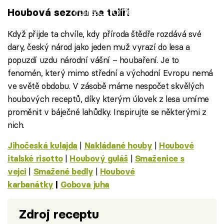
Failed to fetch
Houbová sezona na talíři
Když přijde ta chvíle, kdy příroda štědře rozdává své
dary, český národ jako jeden muž vyrazí do lesa a
popuzdí uzdu národní vášní – houbaření. Je to
fenomén, který mimo střední a východní Evropu nemá
ve světě obdobu. V zásobě máme nespočet skvělých
houbových receptů, díky kterým úlovek z lesa umíme
proměnit v báječné lahůdky. Inspirujte se některými z
nich.
|
|
Jihočeská kulajda
Nakládané houby
Houbové
|
|
italské risotto
Houbový guláš
Smaženice s
|
|
vejci
Smažené bedly
Houbové
karbanátky
|
Gobova juha
Zdroj receptu