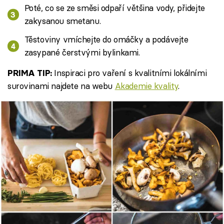
Poté, co se ze směsi odpaří většina vody, přidejte
zakysanou smetanu.
Těstoviny vmíchejte do omáčky a podávejte
zasypané čerstvými bylinkami.
Inspiraci pro vaření s kvalitními lokálními
PRIMA TIP:
surovinami najdete na webu
Akademie kvality
.