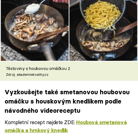
Těstoviny s houbovou omáčkou 2
Zdroj: akademiekvality.cz
Vyzkoušejte také smetanovou houbovou
omáčku s houskovým knedlíkem podle
návodného videoreceptu
Kompletní recept najdete ZDE:
Houbová smetanová
omáčka a hrnkový knedlík