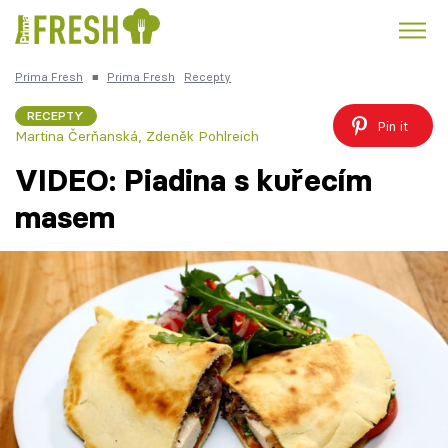
Prima Fresh
■
Prima Fresh
Recepty
Kuře
Polévky k večeři
Rychlé večeře
Trendy:
RECEPTY
Pin it
Martina Čerňanská
,
Zdeněk Pohlreich
Česká kuchyně
Čokoláda
VIDEO: Piadina s kuřecím
masem
Témata
Recepty
Články
TV Program