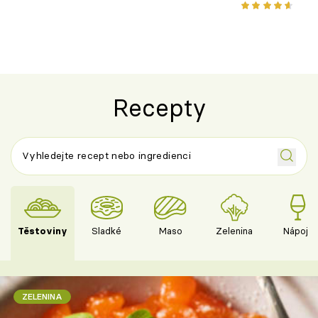
novém pojetí podle Jamieho
způsob, jak z
Olivera
cukety
Recepty
Těstoviny
Sladké
Maso
Zelenina
Nápoje
ZELENINA