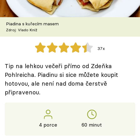
Škola vaření
Recepty z TV
Piadina s kuřecím masem
Zdroj: Vlado Kníž
Speciál: Cuketa
37x
Těhotnej kuchař
Tip na lehkou večeři přímo od Zdeňka
Sledujte prima+
Pohlreicha. Piadinu si sice můžete koupit
hotovou, ale není nad doma čerstvě
Přihlášení
připravenou.
Sledujte nás
4 porce
60 minut