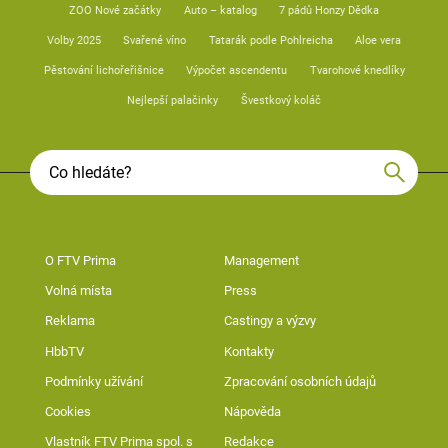
ZOO Nové začátky
Auto – katalog
7 pádů Honzy Dědka
Volby 2025
Svařené víno
Tatarák podle Pohlreicha
Aloe vera
Pěstování lichořeřišnice
Výpočet ascendentu
Tvarohové knedlíky
Nejlepší palačinky
Švestkový koláč
O FTV Prima
Management
Volná místa
Press
Reklama
Castingy a výzvy
HbbTV
Kontakty
Podmínky užívání
Zpracování osobních údajů
Cookies
Nápověda
Vlastník FTV Prima spol. s
Redakce