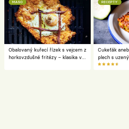
MASO
RECEPTY
Obalovaný kuřecí řízek s vejcem z
Cukeťák aneb
horkovzdušné fritézy – klasika v
plech s uzen
novém pojetí podle Jamieho
způsob, jak z
Olivera
cukety