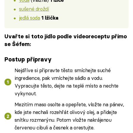
1 lžíce
sušené droždí
jedlá soda
1 lžička
Uvařte si toto jídlo podle videoreceptu přímo
se Šéfem:
Postup přípravy
Nejdříve si připravte těsto: smíchejte suché
ingredience, pak vmíchejte sádlo a vodu.
Vypracujte těsto, dejte na teplé místo a nechte
vykynout.
Mezitím maso osolte a opepřete, vložte na pánev,
kde jste nechali rozehřát olivový olej, a přidejte
snítku rozmarýnu. Potom vložte nakrájenou
červenou cibuli a česnek a orestujte.