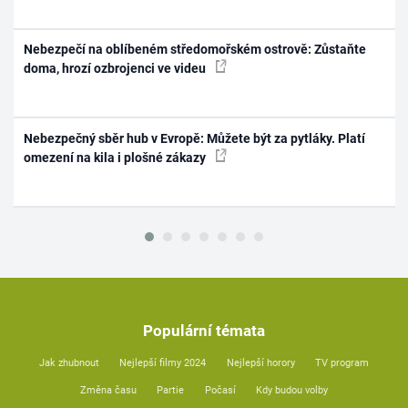
Nebezpečí na oblíbeném středomořském ostrově: Zůstaňte
doma, hrozí ozbrojenci ve videu
Nebezpečný sběr hub v Evropě: Můžete být za pytláky. Platí
omezení na kila i plošné zákazy
Populární témata
Jak zhubnout
Nejlepší filmy 2024
Nejlepší horory
TV program
Změna času
Partie
Počasí
Kdy budou volby