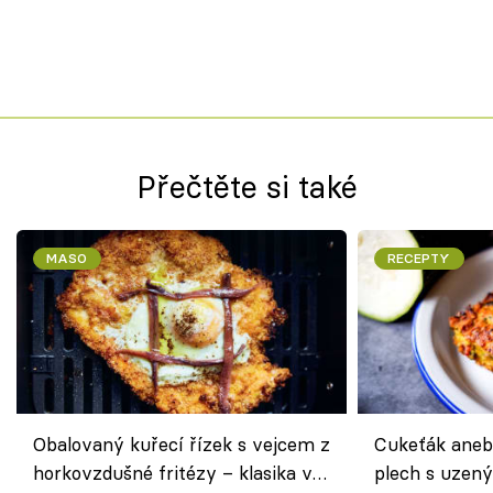
Přečtěte si také
MASO
RECEPTY
Obalovaný kuřecí řízek s vejcem z
Cukeťák aneb
horkovzdušné fritézy – klasika v
plech s uzen