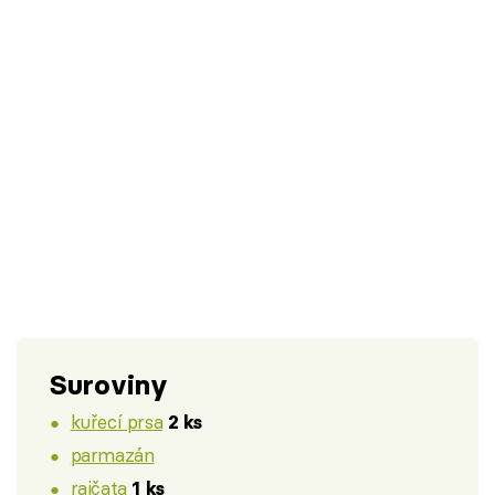
Suroviny
kuřecí prsa
2 ks
parmazán
rajčata
1 ks