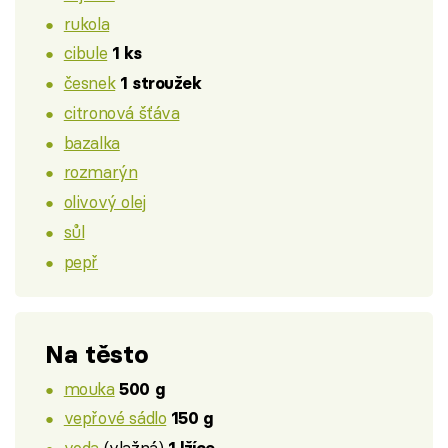
rukola
cibule
1 ks
česnek
1 stroužek
citronová šťáva
bazalka
rozmarýn
olivový olej
sůl
pepř
Na těsto
mouka
500 g
vepřové sádlo
150 g
voda
(vlažná)