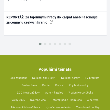
REPORTÁŽ: Za tajemnými hrady do Karpat aneb Fascinující
zříceniny u českých hranic
Populární témata
Jak zhubnout
Nejlepší filmy 2024
Nejlepší horory
TV program
Změna času
Partie
Počasí
Kdy budou volby
ZOO Nové začátky
Auto – katalog
7 pádů Honzy Dědka
Volby 2025
Svařené víno
Tatarák podle Pohlreicha
Aloe vera
Pěstování lichořeřišnice
Výpočet ascendentu
Tvarohové knedlíky