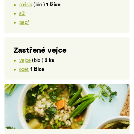
máslo
(bio )
1 lžíce
sůl
pepř
Zastřené vejce
vejce
(bio )
2 ks
ocet
1 lžíce