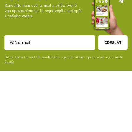
Zanechte nám svůj e-mail a až 5x týdně
vás upozorníme na to nejnovější a nejlepší
z našeho webu.
ODESLAT
Odesláním formuláře souhlasíte s
podmínkami zpracování osobních
údajů