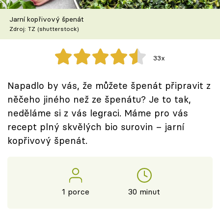
Škola vaření
Jarní kopřivový špenát
Zdroj: TZ (shutterstock)
Recepty z TV
Speciál: Cuketa
33x
Těhotnej kuchař
Napadlo by vás, že můžete špenát připravit z
něčeho jiného než ze špenátu? Je to tak,
Sledujte prima+
neděláme si z vás legraci. Máme pro vás
recept plný skvělých bio surovin – jarní
Přihlášení
kopřivový špenát.
Sledujte nás
1 porce
30 minut