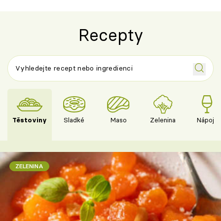
Recepty
Těstoviny
Sladké
Maso
Zelenina
Nápoje
ZELENINA