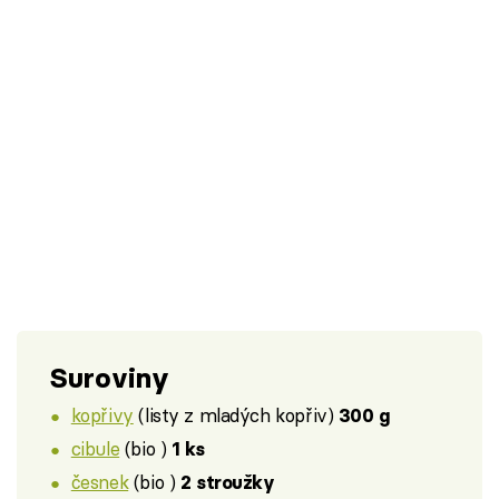
Suroviny
kopřivy
(listy z mladých kopřiv)
300 g
cibule
(bio )
1 ks
česnek
(bio )
2 stroužky