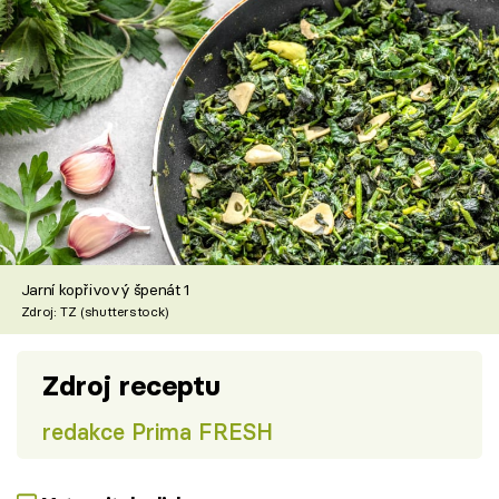
Jarní kopřivový špenát 1
Zdroj: TZ (shutterstock)
Zdroj receptu
redakce Prima FRESH