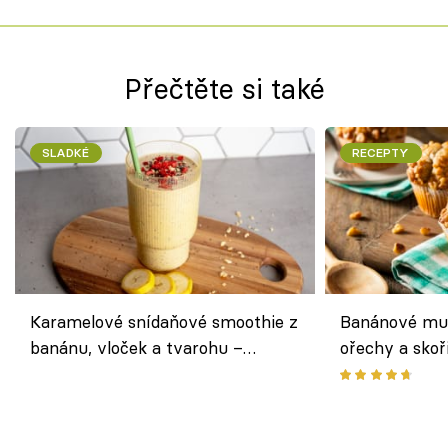
Přečtěte si také
SLADKÉ
RECEPTY
Karamelové snídaňové smoothie z
Banánové muf
banánu, vloček a tvarohu –
ořechy a skoř
snídaně do skleničky