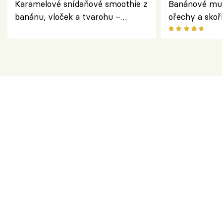
Karamelové snídaňové smoothie z
Banánové muf
banánu, vloček a tvarohu –
ořechy a skoř
snídaně do skleničky