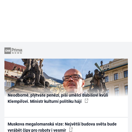
Neodborné, plýtváte penězi, píší umělci Babišovi kvůli
Klempířovi. Ministr kulturní politiku hájí
Muskova megalomanská vize: Největší budova světa bude
vyrábět čipy pro roboty i vesmír