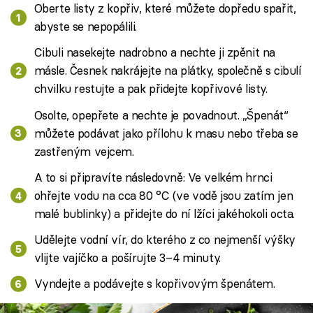
Oberte listy z kopřiv, které můžete dopředu spařit,
abyste se nepopálili.
Cibuli nasekejte nadrobno a nechte ji zpěnit na
másle. Česnek nakrájejte na plátky, společně s cibulí
chvilku restujte a pak přidejte kopřivové listy.
Osolte, opepřete a nechte je povadnout. „Špenát“
můžete podávat jako přílohu k masu nebo třeba se
zastřeným vejcem.
A to si připravíte následovně: Ve velkém hrnci
ohřejte vodu na cca 80 °C (ve vodě jsou zatím jen
malé bublinky) a přidejte do ní lžíci jakéhokoli octa.
Udělejte vodní vír, do kterého z co nejmenší výšky
vlijte vajíčko a pošírujte 3–4 minuty.
Vyndejte a podávejte s kopřivovým špenátem.