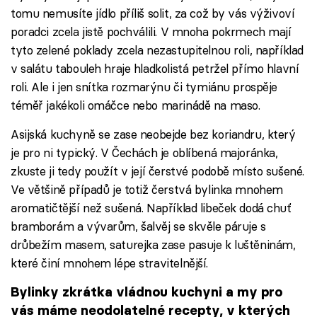
tomu nemusíte jídlo příliš solit, za což by vás výživoví
poradci zcela jistě pochválili. V mnoha pokrmech mají
tyto zelené poklady zcela nezastupitelnou roli, například
v salátu tabouleh hraje hladkolistá petržel přímo hlavní
roli. Ale i jen snítka rozmarýnu či tymiánu prospěje
téměř jakékoli omáčce nebo marinádě na maso.
Asijská kuchyně se zase neobejde bez koriandru, který
je pro ni typický. V Čechách je oblíbená majoránka,
zkuste ji tedy použít v její čerstvé podobě místo sušené.
Ve většině případů je totiž čerstvá bylinka mnohem
aromatičtější než sušená. Například libeček dodá chuť
bramborám a vývarům, šalvěj se skvěle páruje s
drůbežím masem, saturejka zase pasuje k luštěninám,
které činí mnohem lépe stravitelnější.
Bylinky zkrátka vládnou kuchyni a my pro
vás máme neodolatelné recepty, v kterých