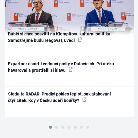
Babiš si chce posvítit na Klempířovu kulturní politiku.
Samozřejmě budu reagovat, uvedl
Expartner usmrtil vedoucí pošty v Dalovicích. Při útěku
havaroval a prostřelil si hlavu
Sledujte RADAR: Prudký pokles teplot, pak atakování
čtyřicítek. Kdy v Česku udeří bouřky?