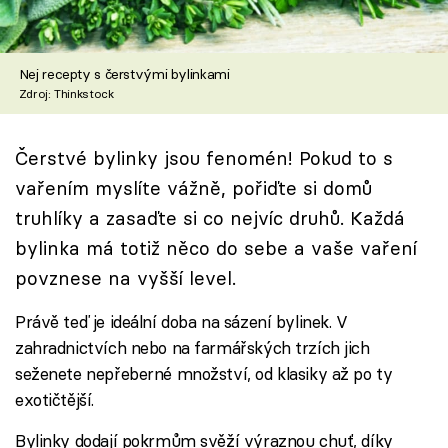
Škola vaření
Recepty z TV
Nej recepty s čerstvými bylinkami
Zdroj: Thinkstock
Speciál: Cuketa
Čerstvé bylinky jsou fenomén! Pokud to s
Těhotnej kuchař
vařením myslíte vážně, pořiďte si domů
Sledujte prima+
truhlíky a zasaďte si co nejvíc druhů. Každá
bylinka má totiž něco do sebe a vaše vaření
Přihlášení
povznese na vyšší level.
Právě teď je ideální doba na sázení bylinek. V
zahradnictvích nebo na farmářských trzích jich
Sledujte nás
seženete nepřeberné množství, od klasiky až po ty
exotičtější.
Bylinky dodají pokrmům svěží výraznou chuť, díky