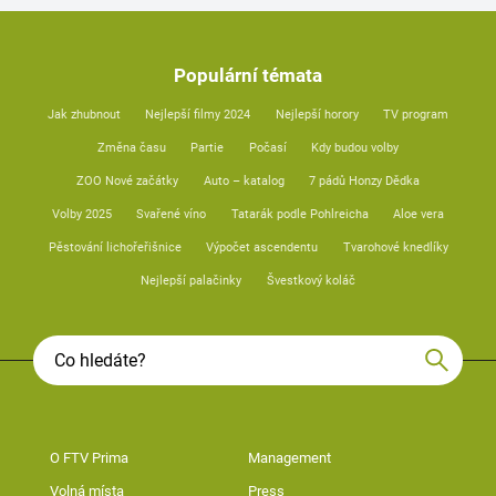
Populární témata
Jak zhubnout
Nejlepší filmy 2024
Nejlepší horory
TV program
Změna času
Partie
Počasí
Kdy budou volby
ZOO Nové začátky
Auto – katalog
7 pádů Honzy Dědka
Volby 2025
Svařené víno
Tatarák podle Pohlreicha
Aloe vera
Pěstování lichořeřišnice
Výpočet ascendentu
Tvarohové knedlíky
Nejlepší palačinky
Švestkový koláč
O FTV Prima
Management
Volná místa
Press