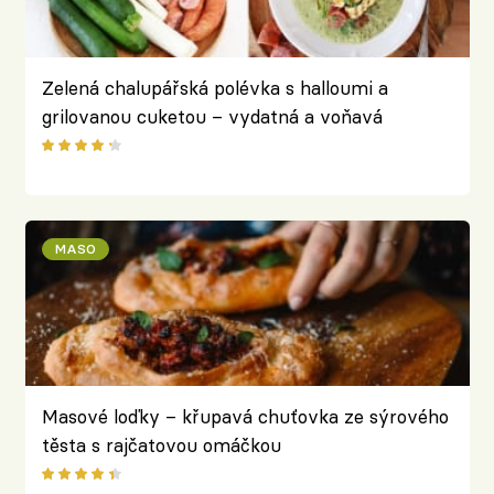
Zelená chalupářská polévka s halloumi a
grilovanou cuketou – vydatná a voňavá
MASO
Masové loďky – křupavá chuťovka ze sýrového
těsta s rajčatovou omáčkou