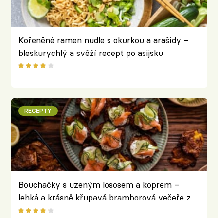
Kořeněné ramen nudle s okurkou a arašídy –
bleskurychlý a svěží recept po asijsku
RECEPTY
Bouchačky s uzeným lososem a koprem –
lehká a krásně křupavá bramborová večeře z
trouby