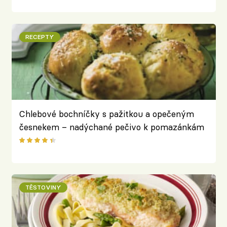
RECEPTY
Chlebové bochníčky s pažitkou a opečeným
česnekem – nadýchané pečivo k pomazánkám
i ke grilovačce
TĚSTOVINY