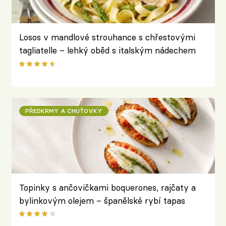
Losos v mandlové strouhance s chřestovými
tagliatelle – lehký oběd s italským nádechem
PŘEDKRMY A CHUŤOVKY
Topinky s ančovičkami boquerones, rajčaty a
bylinkovým olejem – španělské rybí tapas