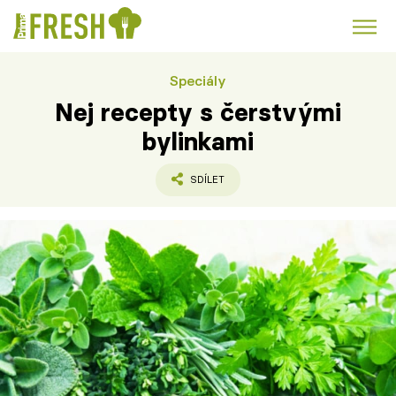
Speciály
Kuře
Polévky k večeři
Rychlé večeře
Trendy:
Nej recepty s čerstvými
Česká kuchyně
Čokoláda
bylinkami
SDÍLET
Témata
Recepty
Články
TV Program