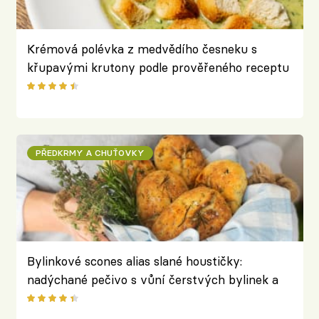
Krémová polévka z medvědího česneku s
křupavými krutony podle prověřeného receptu
z Lokálu
PŘEDKRMY A CHUŤOVKY
Bylinkové scones alias slané houstičky:
nadýchané pečivo s vůní čerstvých bylinek a
másla