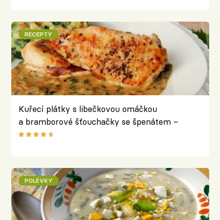
RECEPTY
Kuřecí plátky s libečkovou omáčkou
a bramborové šťouchačky se špenátem –
voňavý nedělní oběd s aroatickou bylinkou v
hlavní roli
POLÉVKY