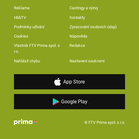
Reklama
Castingy a výzvy
HbbTV
Kontakty
Podmínky užívání
Zpracování osobních údajů
Cookies
Nápověda
Vlastník FTV Prima spol. s
Redakce
r.o.
Nahlásit chybu
Nastavení soukromí
App Store
Google Play
© FTV Prima spol. s r.o.