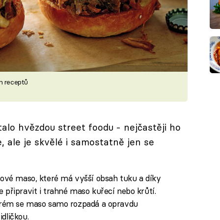
h receptů
alo hvězdou street foodu - nejčastěji ho
 ale je skvělé i samostatně jen se
řové maso, které má vyšší obsah tuku a díky
 připravit i trahné maso kuřecí nebo krůtí.
terém se maso samo rozpadá a opravdu
dličkou.