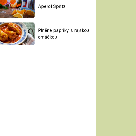
Aperol Spritz
Plněné papriky s rajskou
omáčkou