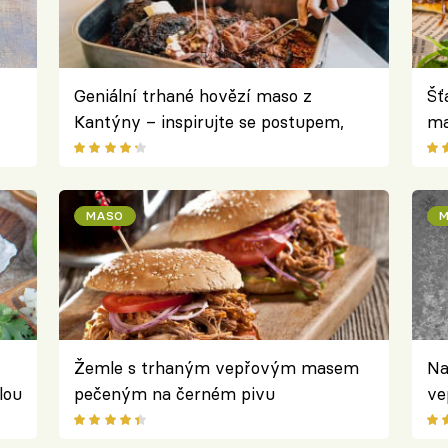
Geniální trhané hovězí maso z
Šť
Kantýny – inspirujte se postupem,
ma
u
který používají profíci
kr
MASO
M
Žemle s trhaným vepřovým masem
Na
lou
pečeným na černém pivu
ve
po