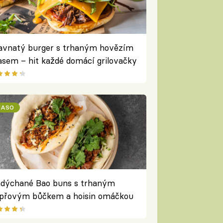
avnatý burger s trhaným hovězím
sem – hit každé domácí grilovačky
ok za krokem
ASO
dýchané Bao buns s trhaným
přovým bůčkem a hoisin omáčkou
dle Filipa Sajlera