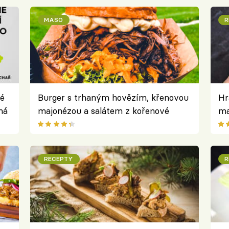
MASO
R
né
Burger s trhaným hovězím, křenovou
Hr
ná
majonézou a salátem z kořenové
ma
zeleniny podle Pedra Pavlů
RECEPTY
R