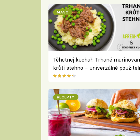
MASO
Těhotnej kuchař: Trhané marinova
krůtí stehno – univerzálně použitel
masová lahůdka
RECEPTY