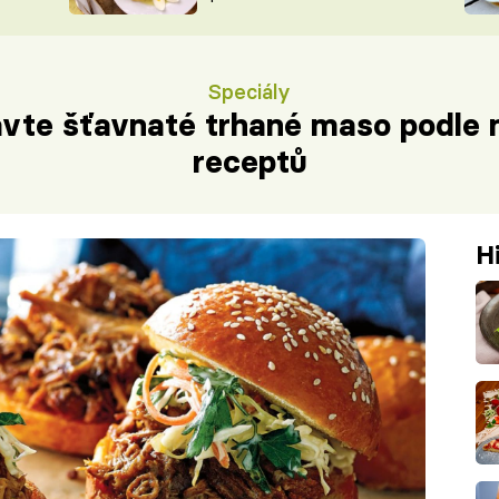
ŠÉFREDAK
VYCHYTÁVKY
SOUTĚŽ FR
NA NÁKUPECH
Speciály
ČASOPIS
avte šťavnaté trhané maso podle 
receptů
H