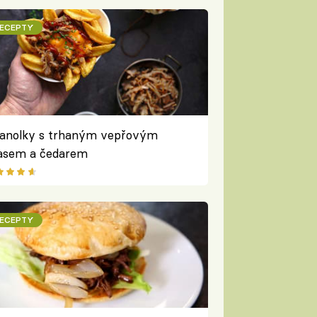
ECEPTY
anolky s trhaným vepřovým
sem a čedarem
ECEPTY