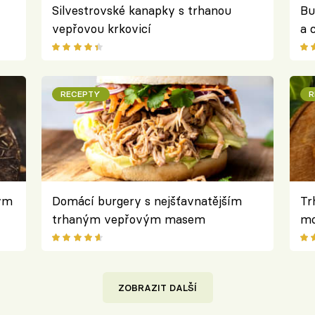
Silvestrovské kanapky s trhanou
Bu
vepřovou krkovicí
a 
RECEPTY
R
ým
Domácí burgery s nejšťavnatějším
Tr
trhaným vepřovým masem
mo
ZOBRAZIT DALŠÍ