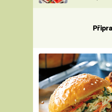
nepotřebujete troubu
ZDENĚK
ČESKO NA TALÍŘI
POHLREICH
KAROLÍNA,
JAROSLAV SAPÍK
DOMÁCÍ
Připr
KUCHAŘKA
KAROLÍNA
KAMBERSKÁ