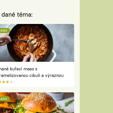
a dané téma:
ASO
hané kuřecí maso s
ramelizovanou cibulí a výraznou
áčkou podle Karolíny Fourové
ASO