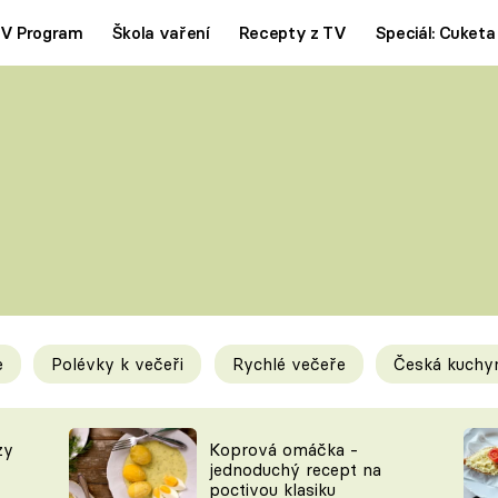
V Program
Škola vaření
Recepty z TV
Speciál: Cuketa
Polévky
Saláty
ČESKÁ KLASIKA
TĚSTOVIN
SILNÉ VÝVARY
SLADKÉ
KRÉMOVÉ
BEZMASÁ J
e
Polévky k večeři
Rychlé večeře
Česká kuchy
y
Tipy a triky
Novink
zy
Koprová omáčka -
jednoduchý recept na
poctivou klasiku
KAM ZA JÍDLEM
BLOG