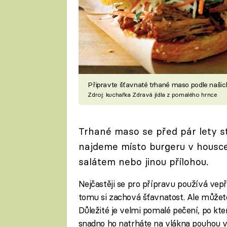
Připravte šťavnaté trhané maso podle našic
Zdroj: kuchařka Zdravá jídla z pomalého hrnce
Trhané maso se před pár lety st
najdeme místo burgeru v housce,
salátem nebo jinou přílohou.
Nejčastěji se pro přípravu používá vep
tomu si zachová šťavnatost. Ale můžete
Důležité je velmi pomalé pečení, po k
snadno ho natrháte na vlákna pouhou vi