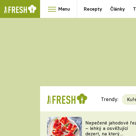
Menu
Recepty
Články
T
Oblíbené
Přílohy
recepty
HRANOLKY
HOUBY
KNEDLÍKY
DÝNĚ
KAŠE
RYCHLOVKY
Trendy:
Kuř
Populární
Videorecept
Nepečené jahodové ře
– lehký a osvěžující
kuchaři
dezert, na který
TEĎ VAŘÍ ŠÉF!