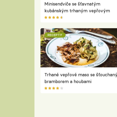
Minisendviče se šťavnatým
kubánským trhaným vepřovým
masem
RECEPTY
Trhané vepřové maso se šťouchan
bramborem a houbami