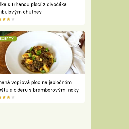
lka s trhanou plecí z divočáka
cibulovým chutney
ECEPTY
haná vepřová plec na jablečném
štu a cideru s bramborovými noky