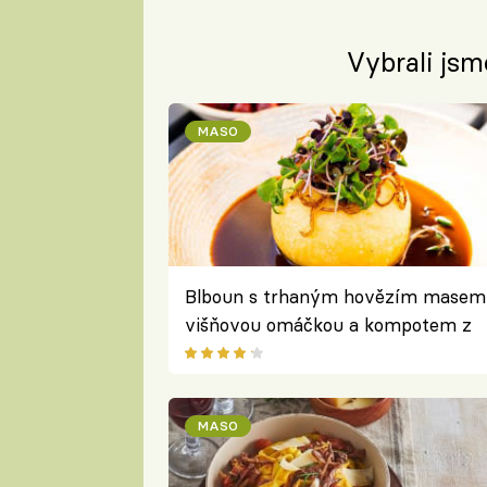
Vybrali jsm
MASO
Blboun s trhaným hovězím masem
višňovou omáčkou a kompotem z
Vinohradského Parlamentu
MASO