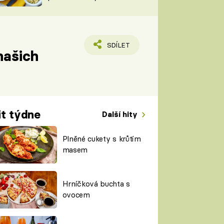
TORKY
ESH
SDÍLET
našich
it týdne
Další hity
Plněné cukety s krůtím
masem
Hrníčková buchta s
ovocem