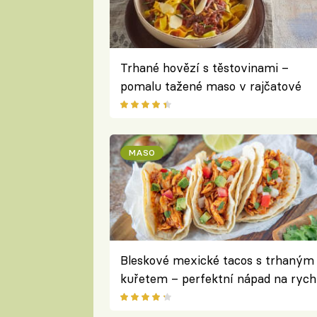
Trhané hovězí s těstovinami –
pomalu tažené maso v rajčatové
omáčce, které se rozpadá na jazyk
MASO
Bleskové mexické tacos s trhaným
kuřetem – perfektní nápad na rych
večeři během pracovního týdne