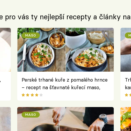
e pro vás ty nejlepší recepty a články n
MASO
M
,
Perské trhané kuře z pomalého hrnce
Tr
– recept na šťavnaté kuřecí maso,
ka
které se krásně rozpadá
om
MASO
M