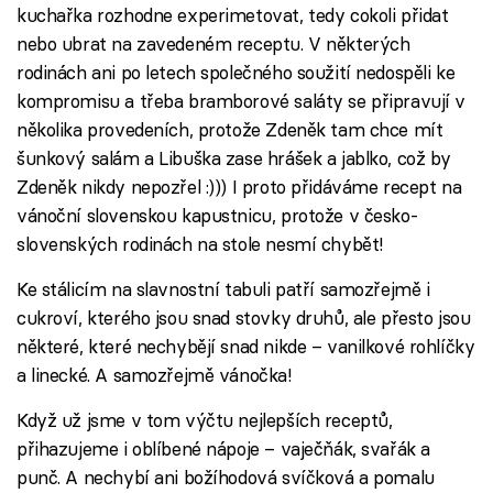
kuchařka rozhodne experimetovat, tedy cokoli přidat
nebo ubrat na zavedeném receptu. V některých
rodinách ani po letech společného soužití nedospěli ke
kompromisu a třeba bramborové saláty se připravují v
několika provedeních, protože Zdeněk tam chce mít
šunkový salám a Libuška zase hrášek a jablko, což by
Zdeněk nikdy nepozřel :))) I proto přidáváme recept na
vánoční slovenskou kapustnicu, protože v česko-
slovenských rodinách na stole nesmí chybět!
Ke stálicím na slavnostní tabuli patří samozřejmě i
cukroví, kterého jsou snad stovky druhů, ale přesto jsou
některé, které nechybějí snad nikde – vanilkové rohlíčky
a linecké. A samozřejmě vánočka!
Když už jsme v tom výčtu nejlepších receptů,
přihazujeme i oblíbené nápoje – vaječňák, svařák a
punč. A nechybí ani božíhodová svíčková a pomalu