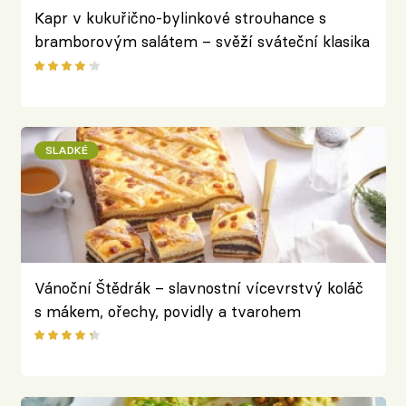
Kapr v kukuřično-bylinkové strouhance s
bramborovým salátem – svěží sváteční klasika
v moderním kabátku
SLADKÉ
Vánoční Štědrák – slavnostní vícevrstvý koláč
s mákem, ořechy, povidly a tvarohem