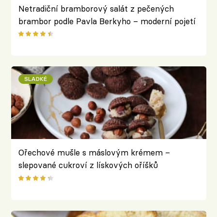
Netradiční bramborový salát z pečených
brambor podle Pavla Berkyho – moderní pojetí
klasické vánoční přílohy
SLADKÉ
Ořechové mušle s máslovým krémem –
slepované cukroví z lískových oříšků