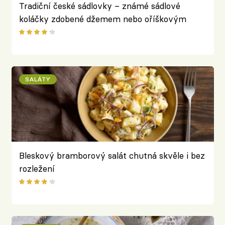
Tradiční české sádlovky – známé sádlové
koláčky zdobené džemem nebo oříškovým
krémem
SALÁTY
Bleskový bramborový salát chutná skvěle i bez
rozležení