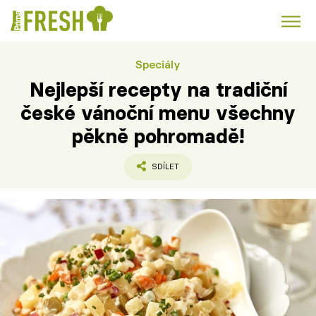
Speciály
Kuře
Polévky k večeři
Rychlé večeře
Trendy:
Nejlepší recepty na tradiční
Česká kuchyně
Čokoláda
české vánoční menu všechny
pěkně pohromadě!
SDÍLET
Témata
Recepty
Články
TV Program