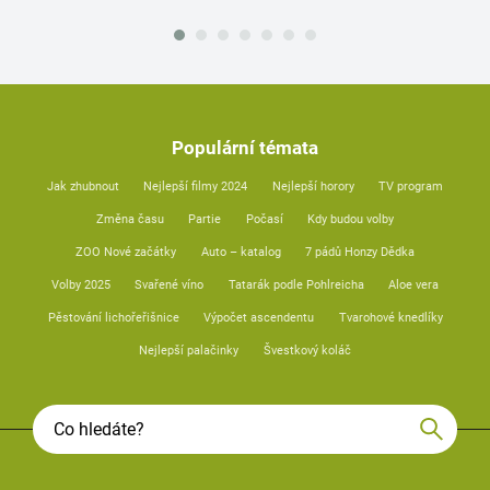
Populární témata
Jak zhubnout
Nejlepší filmy 2024
Nejlepší horory
TV program
Změna času
Partie
Počasí
Kdy budou volby
ZOO Nové začátky
Auto – katalog
7 pádů Honzy Dědka
Volby 2025
Svařené víno
Tatarák podle Pohlreicha
Aloe vera
Pěstování lichořeřišnice
Výpočet ascendentu
Tvarohové knedlíky
Nejlepší palačinky
Švestkový koláč