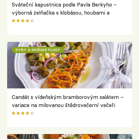
Sváteční kapustnica podle Pavla Berkyho –
výborná zelňačka s klobásou, houbami a
sušenými švestkami
RYBY A MOŘSKÉ PLODY
Candát s vídeňským bramborovým salátem –
variace na milovanou štědrovečerní večeři