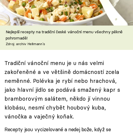
Škola vaření
Recepty z TV
Nejlepší recepty na tradiční české vánoční menu všechny pěkně
Speciál: Cuketa
pohromadě!
Zdroj: archiv Hellmann´s
Těhotnej kuchař
Tradiční vánoční menu je u nás velmi
Sledujte prima+
zakořeněné a ve většině domácností zcela
neměnné. Polévka je rybí nebo hrachová,
Přihlášení
jako hlavní jídlo se podává smažený kapr s
bramborovým salátem, někdo jí vinnou
Sledujte nás
klobásu, nesmí chybět houbový kuba,
vánočka a vaječný koňak.
Recepty jsou vycizelované a nedej bože, když se