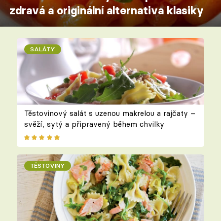
zdravá a originální alternativa klasiky
SALÁTY
Těstovinový salát s uzenou makrelou a rajčaty –
svěží, sytý a připravený během chvilky
TĚSTOVINY