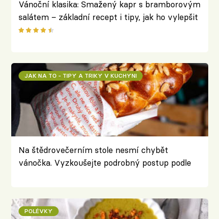
Vánoční klasika: Smažený kapr s bramborovým
salátem – základní recept i tipy, jak ho vylepšit
JAK NA TO - TIPY A TRIKY V KUCHYNI
Na štědrovečerním stole nesmí chybět
vánočka. Vyzkoušejte podrobný postup podle
pekařů z karlínské Esky
POLÉVKY