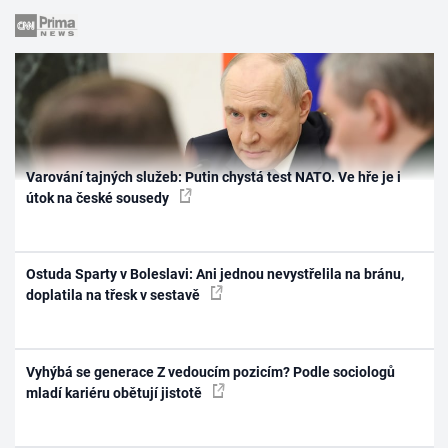
Varování tajných služeb: Putin chystá test NATO. Ve hře je i
útok na české sousedy
Ostuda Sparty v Boleslavi: Ani jednou nevystřelila na bránu,
doplatila na třesk v sestavě
Vyhýbá se generace Z vedoucím pozicím? Podle sociologů
mladí kariéru obětují jistotě