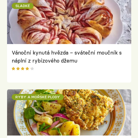
SLADKÉ
Vánoční kynutá hvězda – sváteční moučník s
náplní z rybízového džemu
RYBY A MOŘSKÉ PLODY