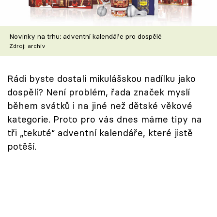
Škola vaření
Recepty z TV
Novinky na trhu: adventní kalendáře pro dospělé
Zdroj: archiv
Speciál: Cuketa
Rádi byste dostali mikulášskou nadílku jako
Těhotnej kuchař
dospělí? Není problém, řada značek myslí
Sledujte prima+
během svátků i na jiné než dětské věkové
kategorie. Proto pro vás dnes máme tipy na
tři „tekuté“ adventní kalendáře, které jistě
Přihlášení
potěší.
Sledujte nás