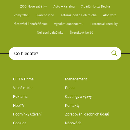
ZOO Nové začátky
Auto – katalog
7 pádů Honzy Dědka
Volby 2025
Svařené víno
Tatarák podle Pohlreicha
Aloe vera
Pěstování lichořeřišnice
Výpočet ascendentu
Tvarohové knedlíky
Nejlepší palačinky
Švestkový koláč
O FTV Prima
Management
Volná místa
Press
Reklama
Castingy a výzvy
HbbTV
Kontakty
Podmínky užívání
Zpracování osobních údajů
Cookies
Nápověda