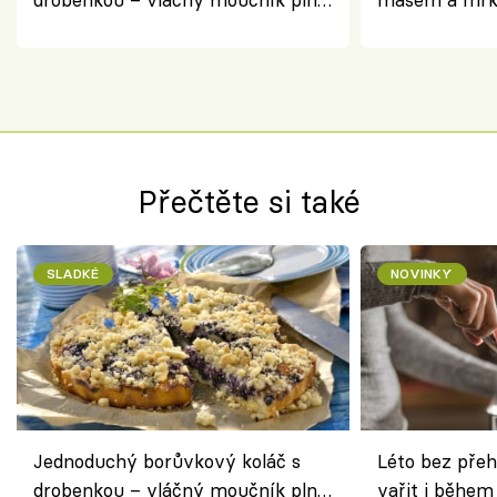
ovoce
salátem – leh
Přečtěte si také
SLADKÉ
NOVINKY
Jednoduchý borůvkový koláč s
Léto bez přeh
drobenkou – vláčný moučník plný
vařit i během