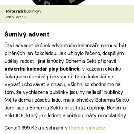
Máte rádi bublinky?
Zdroj: archiv
Šumivý advent
Čtyřiadvacet okének adventního kalendáře nemusí být
plněných jen čokoládou. Jak už bylo řečeno, dospělým
udělají radost i jiné lahůdky. Bohemia Sekt připravil
, v každém okénku
adventní kalendář plný bublinek
čeká jedno šumivé překvapení. Tento kalendář se
vyplatí uchovávat v chladu, všichni se shodneme na
tom, že vychlazené bublinky jsou ty nejlepší bublinky.
Mějte doma i zásobu ledu, malé lahvičky Bohemia Sektu
demi sec a Bohemia Sektu brut totiž doplňuje Bohemia
Sekt ICE, který je s ledem a snítkou máty neodolatelný.
Cena: 1 399 Kč a k sehnání v
Osobní vinotéce
.