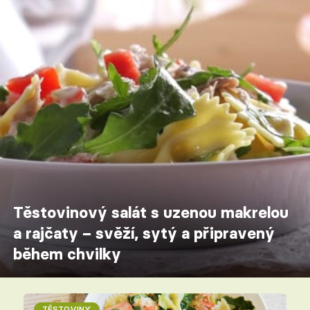
Těstovinový salát s uzenou makrelou
a rajčaty – svěží, sytý a připravený
během chvilky
TĚSTOVINY