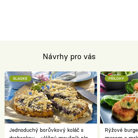
Návrhy pro vás
SLADKÉ
PŘÍLOHY
Jednoduchý borůvkový koláč s
Rýžové burge
drobenkou – vláčný moučník plný
masem a mrk