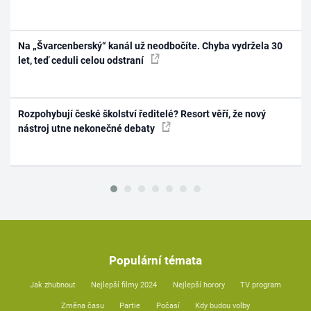
Na „Švarcenberský“ kanál už neodbočíte. Chyba vydržela 30
let, teď ceduli celou odstraní
Rozpohybují české školství ředitelé? Resort věří, že nový
nástroj utne nekonečné debaty
Populární témata
Jak zhubnout
Nejlepší filmy 2024
Nejlepší horory
TV program
Změna času
Partie
Počasí
Kdy budou volby