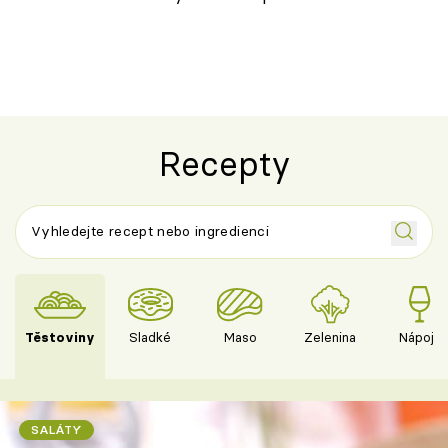
ovoce
Recepty
Těstoviny
Sladké
Maso
Zelenina
Nápoje
SALÁTY