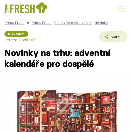
Prima Fresh
■
Prima Fresh
Články ze světa vaření
Novinky
Kuře
Polévky k večeři
Rychlé večeře
Trendy:
NOVINKY
SDÍLET
Tereza Pánková
Česká kuchyně
Čokoláda
Novinky na trhu: adventní
kalendáře pro dospělé
Témata
Recepty
Články
TV Program