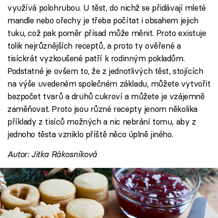
využívá polohrubou. U těst, do nichž se přidávají mleté
mandle nebo ořechy je třeba počítat i obsahem jejich
tuku, což pak poměr přísad může měnit. Proto existuje
tolik nejrůznějších receptů, a proto ty ověřené a
tisíckrát vyzkoušené patří k rodinným pokladům.
Podstatné je ovšem to, že z jednotlivých těst, stojících
na výše uvedeném společném základu, můžete vytvořit
bezpočet tvarů a druhů cukroví a můžete je vzájemně
zaměňovat. Proto jsou různé recepty jenom několika
příklady z tisíců možných a nic nebrání tomu, aby z
jednoho těsta vzniklo příště něco úplně jiného.
Autor: Jitka Rákosníková