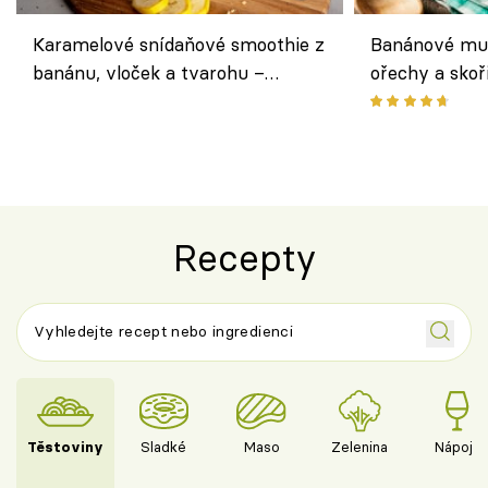
Karamelové snídaňové smoothie z
Banánové muf
banánu, vloček a tvarohu –
ořechy a skoř
snídaně do skleničky
Recepty
Těstoviny
Sladké
Maso
Zelenina
Nápoje