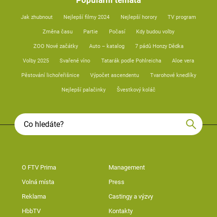
Populární témata
Jak zhubnout
Nejlepší filmy 2024
Nejlepší horory
TV program
Změna času
Partie
Počasí
Kdy budou volby
ZOO Nové začátky
Auto – katalog
7 pádů Honzy Dědka
Volby 2025
Svařené víno
Tatarák podle Pohlreicha
Aloe vera
Pěstování lichořeřišnice
Výpočet ascendentu
Tvarohové knedlíky
Nejlepší palačinky
Švestkový koláč
O FTV Prima
Management
Volná místa
Press
Reklama
Castingy a výzvy
HbbTV
Kontakty