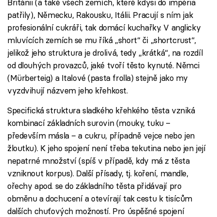
Británii (a také všech zemích, které kdysi do impéria
patřily), Německu, Rakousku, Itálii. Pracují s ním jak
profesionální cukráři, tak domácí kuchařky. V anglicky
mluvících zemích se mu říká „short“ či „shortcrust“,
jelikož jeho struktura je drolivá, tedy „krátká“, na rozdíl
od dlouhých provazců, jaké tvoří těsto kynuté. Němci
(Mürberteig) a Italové (pasta frolla) stejně jako my
vyzdvihují názvem jeho křehkost.
Specifická struktura sladkého křehkého těsta vzniká
kombinací základních surovin (mouky, tuku –
především másla – a cukru, případně vejce nebo jen
žloutku). K jeho spojení není třeba tekutina nebo jen její
nepatrné množství (spíš v případě, kdy má z těsta
vzniknout korpus). Další přísady, tj. koření, mandle,
ořechy apod. se do základního těsta přidávají pro
obměnu a dochucení a otevírají tak cestu k tisícům
dalších chuťových možností. Pro úspěšné spojení