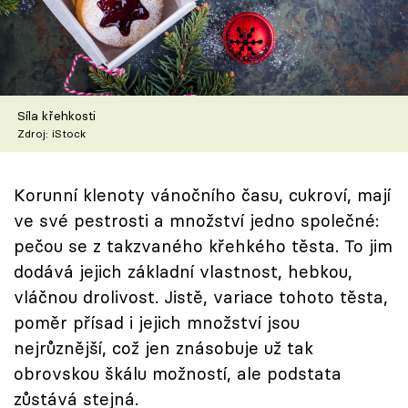
Škola vaření
Recepty z TV
Speciál: Cuketa
Síla křehkosti
Zdroj: iStock
Těhotnej kuchař
Korunní klenoty vánočního času, cukroví, mají
Sledujte prima+
ve své pestrosti a množství jedno společné:
pečou se z takzvaného křehkého těsta. To jim
Přihlášení
dodává jejich základní vlastnost, hebkou,
vláčnou drolivost. Jistě, variace tohoto těsta,
poměr přísad i jejich množství jsou
Sledujte nás
nejrůznější, což jen znásobuje už tak
obrovskou škálu možností, ale podstata
zůstává stejná.