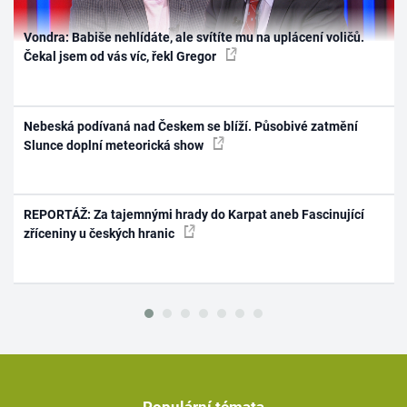
Vondra: Babiše nehlídáte, ale svítíte mu na uplácení voličů.
Čekal jsem od vás víc, řekl Gregor
Nebeská podívaná nad Českem se blíží. Působivé zatmění
Slunce doplní meteorická show
REPORTÁŽ: Za tajemnými hrady do Karpat aneb Fascinující
zříceniny u českých hranic