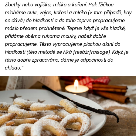
žloutky nebo vajíčka, mléko a koření. Pak lžičkou
mícháme cukr, vejce, koření a mléko (v tom případě, kdy
se dává) do hladkosti a do toho teprve propracujeme
máslo předem prohnětené. Teprve když je vše hladké,
přidáme oběma rukama mouky, načež dobře
propracujeme. Těsto vypracujeme plochou dlaní do
hladkosti (této metodě se říká fresáž/fraisage). Když je
těsto dobře zpracováno, dáme je odpočinouti do
chladu.“