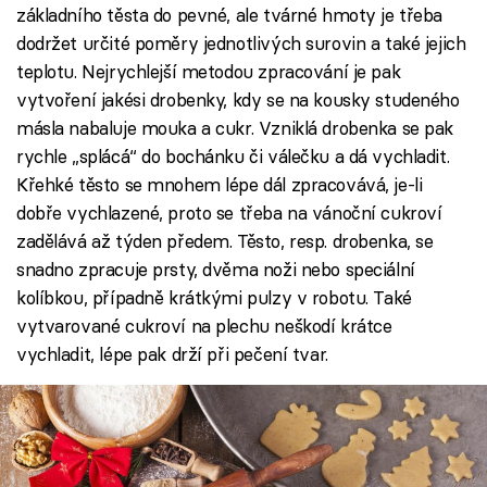
základního těsta do pevné, ale tvárné hmoty je třeba
dodržet určité poměry jednotlivých surovin a také jejich
teplotu. Nejrychlejší metodou zpracování je pak
vytvoření jakési drobenky, kdy se na kousky studeného
másla nabaluje mouka a cukr. Vzniklá drobenka se pak
rychle „splácá“ do bochánku či válečku a dá vychladit.
Křehké těsto se mnohem lépe dál zpracovává, je-li
dobře vychlazené, proto se třeba na vánoční cukroví
zadělává až týden předem. Těsto, resp. drobenka, se
snadno zpracuje prsty, dvěma noži nebo speciální
kolíbkou, případně krátkými pulzy v robotu. Také
vytvarované cukroví na plechu neškodí krátce
vychladit, lépe pak drží při pečení tvar.