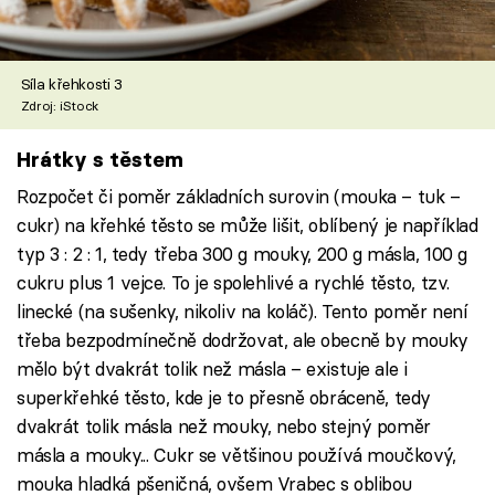
Síla křehkosti 3
Zdroj: iStock
Hrátky s těstem
Rozpočet či poměr základních surovin (mouka – tuk –
cukr) na křehké těsto se může lišit, oblíbený je například
typ 3 : 2 : 1, tedy třeba 300 g mouky, 200 g másla, 100 g
cukru plus 1 vejce. To je spolehlivé a rychlé těsto, tzv.
linecké (na sušenky, nikoliv na koláč). Tento poměr není
třeba bezpodmínečně dodržovat, ale obecně by mouky
mělo být dvakrát tolik než másla – existuje ale i
superkřehké těsto, kde je to přesně obráceně, tedy
dvakrát tolik másla než mouky, nebo stejný poměr
másla a mouky... Cukr se většinou používá moučkový,
mouka hladká pšeničná, ovšem Vrabec s oblibou