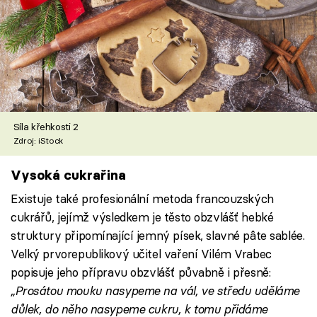
Síla křehkosti 2
Zdroj: iStock
Vysoká cukrařina
Existuje také profesionální metoda francouzských
cukrářů, jejímž výsledkem je těsto obzvlášť hebké
struktury připomínající jemný písek, slavné pâte sablée.
Velký prvorepublikový učitel vaření Vilém Vrabec
popisuje jeho přípravu obzvlášť půvabně i přesně:
„Prosátou mouku nasypeme na vál, ve středu uděláme
důlek, do něho nasypeme cukru, k tomu přidáme