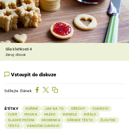
Síla křehkosti 4
Zdroj: iStock
Vstoupit do diskuze
Sdílejte článek
ŠTÍTKY
KOŘENÍ
JAK NA TO
OŘECHY
CUKROVÍ
CUKR
MOUKA
MLÉKO
MANDLE
MÁSLO
SLADKÉ PEČENÍ
DROBENKA
KŘEHKÉ TĚSTO
ŽLOUTEK
TĚSTO
VÁNOČNÍ CUKROVÍ