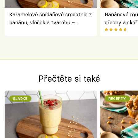
Karamelové snídaňové smoothie z
Banánové muf
banánu, vloček a tvarohu –
ořechy a skoř
snídaně do skleničky
Přečtěte si také
SLADKÉ
RECEPTY