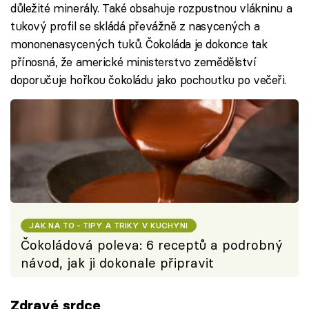
důležité minerály. Také obsahuje rozpustnou vlákninu a
tukový profil se skládá převážně z nasycených a
mononenasycených tuků. Čokoláda je dokonce tak
přínosná, že americké ministerstvo zemědělství
doporučuje hořkou čokoládu jako pochoutku po večeři.
JAK NA TO - TIPY A TRIKY V KUCHYNI
Čokoládová poleva: 6 receptů a podrobný
návod, jak ji dokonale připravit
Zdravé srdce