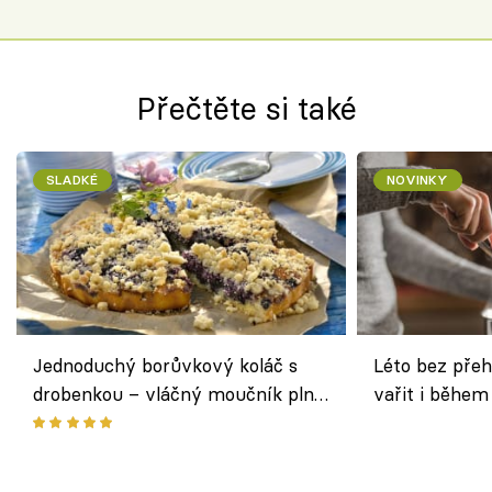
Přečtěte si také
SLADKÉ
NOVINKY
Jednoduchý borůvkový koláč s
Léto bez přeh
drobenkou – vláčný moučník plný
vařit i během
ovoce