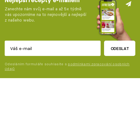
Nejlepší recepty e-mailem
Zanechte nám svůj e-mail a až 5x týdně
vás upozorníme na to nejnovější a nejlepší
z našeho webu.
ODESLAT
Odesláním formuláře souhlasíte s
podmínkami zpracování osobních
údajů