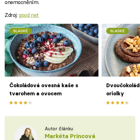
onemocněním.
Zdroj:
good net
SLADKÉ
SLADKÉ
Čokoládová ovesná kaše s
Dvoučokolád
tvarohem a ovocem
oriolky
Autor článku
Markéta Princová