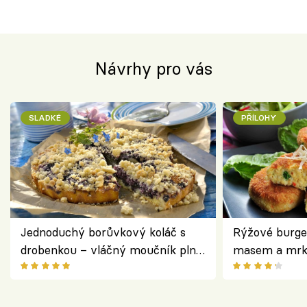
Návrhy pro vás
SLADKÉ
PŘÍLOHY
Jednoduchý borůvkový koláč s
Rýžové burge
drobenkou – vláčný moučník plný
masem a mrk
ovoce
salátem – leh