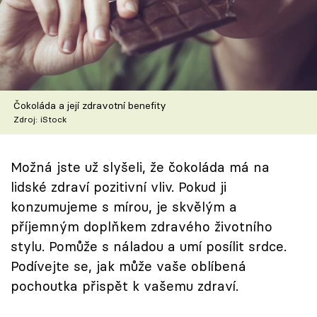
Škola vaření
Recepty z TV
Speciál: Cuketa
Čokoláda a její zdravotní benefity
Těhotnej kuchař
Zdroj: iStock
Sledujte prima+
Možná jste už slyšeli, že čokoláda má na
lidské zdraví pozitivní vliv. Pokud ji
Přihlášení
konzumujeme s mírou, je skvělým a
příjemným doplňkem zdravého životního
stylu. Pomůže s náladou a umí posílit srdce.
Sledujte nás
Podívejte se, jak může vaše oblíbená
pochoutka přispět k vašemu zdraví.