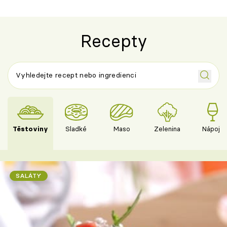
Recepty
Těstoviny
Sladké
Maso
Zelenina
Nápoje
SALÁTY