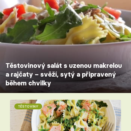
Těstovinový salát s uzenou makrelou
a rajčaty – svěží, sytý a připravený
během chvilky
TĚSTOVINY