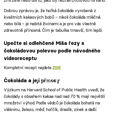
zmrzlině nebo dortu, jako by neznal chuťovou nirvánu.
Dobrou zprávou je, že hořká čokoláda vyrobená z
kvalitních kakaových bobů – nikoli čokoláda mléčná
nebo bílá – je nabitá živinami a je pro vás vlastně
zdravotně přínosná. Čím je tabulka tmavší, tím lepší.
Upečte si odlehčené Míša řezy s
čokoládovou polevou podle návodného
videoreceptu
Kompletní recept najdete
ZDE
Failed to fetch
Čokoláda a její přínosy
Výzkum na Harvard School of Public Health uvedl, že
čokolády s obsahem kakaa nad nad 70 % mají největší
množství výhod. Podle vědců je čokoláda bohatá na
vlákninu, železo, měď, hořčík, draslík, zinek a další