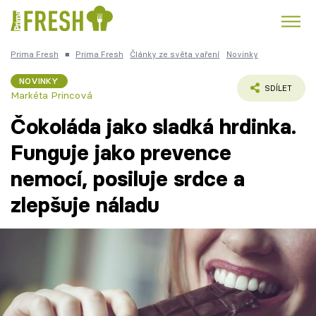
Prima Fresh
■
Prima Fresh
Články ze světa vaření
Novinky
Kuře
Polévky k večeři
Rychlé večeře
Trendy:
NOVINKY
SDÍLET
Markéta Princová
Česká kuchyně
Čokoláda
Čokoláda jako sladká hrdinka.
Funguje jako prevence
nemocí, posiluje srdce a
Témata
zlepšuje náladu
Recepty
Články
TV Program