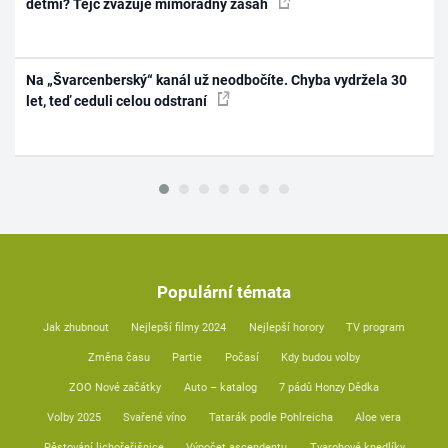
dětmi? Tejc zvažuje mimořádný zásah
Na „Švarcenberský“ kanál už neodbočíte. Chyba vydržela 30
let, teď ceduli celou odstraní
Populární témata
Jak zhubnout
Nejlepší filmy 2024
Nejlepší horory
TV program
Změna času
Partie
Počasí
Kdy budou volby
ZOO Nové začátky
Auto – katalog
7 pádů Honzy Dědka
Volby 2025
Svařené víno
Tatarák podle Pohlreicha
Aloe vera
Pěstování lichořeřišnice
Výpočet ascendentu
Tvarohové knedlíky