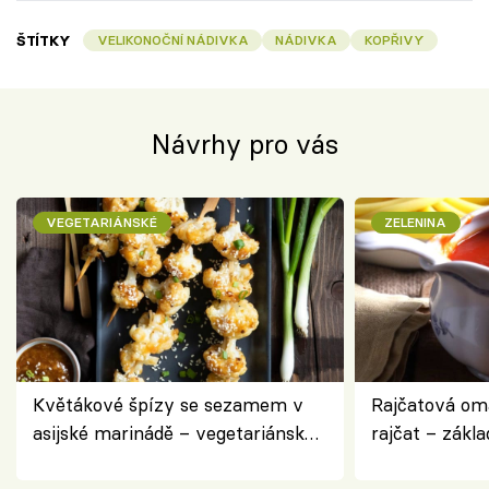
ŠTÍTKY
VELIKONOČNÍ NÁDIVKA
NÁDIVKA
KOPŘIVY
Návrhy pro vás
VEGETARIÁNSKÉ
ZELENINA
Květákové špízy se sezamem v
Rajčatová om
asijské marinádě – vegetariánská
rajčat – zákla
chuťovka z grilu