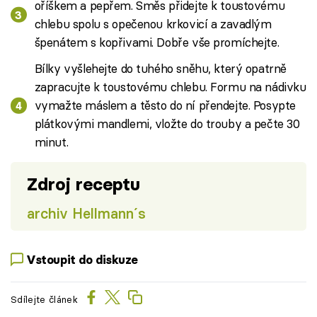
oříškem a pepřem. Směs přidejte k toustovému
chlebu spolu s opečenou krkovicí a zavadlým
špenátem s kopřivami. Dobře vše promíchejte.
Bílky vyšlehejte do tuhého sněhu, který opatrně
zapracujte k toustovému chlebu. Formu na nádivku
vymažte máslem a těsto do ní přendejte. Posypte
plátkovými mandlemi, vložte do trouby a pečte 30
minut.
Zdroj receptu
archiv Hellmann´s
Vstoupit do diskuze
Sdílejte článek