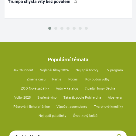
Trumpa chystá vrty bez povolení
Populární témata
Jak zhubnout
Nejlepší filmy 2024
Nejlepší horory
TV program
Změna času
Partie
Počasí
Kdy budou volby
ZOO Nové začátky
Auto – katalog
7 pádů Honzy Dědka
Volby 2025
Svařené víno
Tatarák podle Pohlreicha
Aloe vera
Pěstování lichořeřišnice
Výpočet ascendentu
Tvarohové knedlíky
Nejlepší palačinky
Švestkový koláč