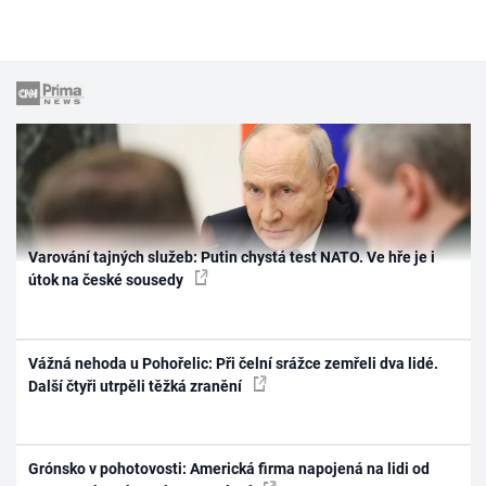
Varování tajných služeb: Putin chystá test NATO. Ve hře je i
útok na české sousedy
Vážná nehoda u Pohořelic: Při čelní srážce zemřeli dva lidé.
Další čtyři utrpěli těžká zranění
Grónsko v pohotovosti: Americká firma napojená na lidi od