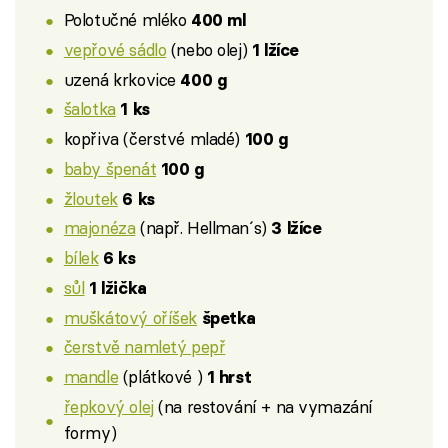
Polotučné mléko
400 ml
vepřové sádlo
(nebo olej)
1 lžíce
uzená krkovice
400 g
šalotka
1 ks
kopřiva (čerstvé mladé)
100 g
baby špenát
100 g
žloutek
6 ks
majonéza
(např. Hellman´s)
3 lžíce
bílek
6 ks
sůl
1 lžička
muškátový oříšek
špetka
čerstvě namletý pepř
mandle
(plátkové )
1 hrst
řepkový olej
(na restování + na vymazání
formy)