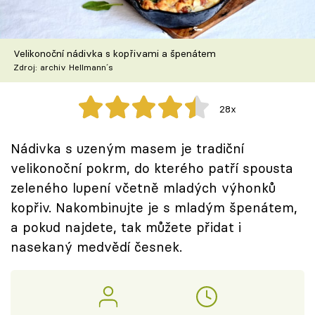
Škola vaření
Recepty z TV
Velikonoční nádivka s kopřivami a špenátem
Zdroj: archiv Hellmann´s
Speciál: Cuketa
28x
Těhotnej kuchař
Nádivka s uzeným masem je tradiční
Sledujte prima+
velikonoční pokrm, do kterého patří spousta
zeleného lupení včetně mladých výhonků
Přihlášení
kopřiv. Nakombinujte je s mladým špenátem,
a pokud najdete, tak můžete přidat i
nasekaný medvědí česnek.
Sledujte nás