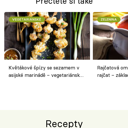
Přečtěte si také
VEGETARIÁNSKÉ
ZELENINA
Květákové špízy se sezamem v
Rajčatová om
asijské marinádě – vegetariánská
rajčat – zákla
chuťovka z grilu
Recepty