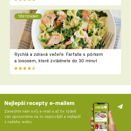
TĚSTOVINY
Rychlá a zdravá večeře: Farfalle s pórkem
a lososem, které zvládnete do 30 minut
Nejlepší recepty e-mailem
Zanechte nám svůj e-mail a až 5x týdně
vás upozorníme na to nejnovější a nejlepší
z našeho webu.