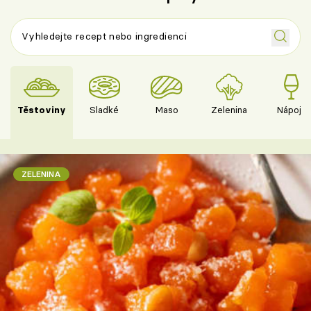
Těstoviny
Sladké
Maso
Zelenina
Nápoje
ZELENINA