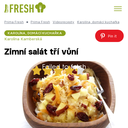
Prima Fresh
■
Prima Fresh
Videorecepty
Karolína, domácí kuchařka
Kuře
Polévky k večeři
Rychlé večeře
Trendy:
KAROLÍNA, DOMÁCÍ KUCHAŘKA
Pin it
Karolína Kamberská
Česká kuchyně
Čokoláda
Zimní salát tří vůní
Failed to fetch
29x
Témata
Zimní salát tří vůní
Recepty
Články
1 porce
30 minut
TV Program