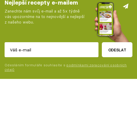
Nejlepší recepty e-mailem
Zanechte nám svůj e-mail a až 5x týdně
vás upozorníme na to nejnovější a nejlepší
z našeho webu.
ODESLAT
Odesláním formuláře souhlasíte s
podmínkami zpracování osobních
údajů