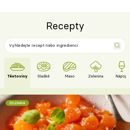
Recepty
Těstoviny
Sladké
Maso
Zelenina
Nápoje
ZELENINA