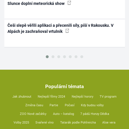
Slunce doplní meteorická show
Češi slepě věřili aplikaci a přecenili síly, píší v Rakousku. V
Alpách je zachraňoval vrtulník
Populární témata
Jak zhubnout
Nejlepší filmy 2024
Nejlepší horory
TV program
Změna času
Partie
Počasí
Kdy budou volby
ZOO Nové začátky
Auto – katalog
7 pádů Honzy Dědka
Volby 2025
Svařené víno
Tatarák podle Pohlreicha
Aloe vera