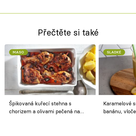
Přečtěte si také
MASO
SLADKÉ
Špikovaná kuřecí stehna s
Karamelové s
chorizem a olivami pečená na
banánu, vloče
letní zelenině – šťavnaté maso s
snídaně do sk
výraznou chutí inspirovanou
Španělskem