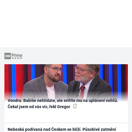
Vondra: Babiše nehlídáte, ale svítíte mu na uplácení voličů.
Čekal jsem od vás víc, řekl Gregor
Nebeská podívaná nad Českem se blíží. Působivé zatmění