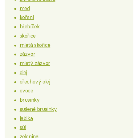
med
koření
hřebíček
skořice
mletá skořice
zázvor
mletý zázvor
olej
ořechový olej
ovoce
brusinky
sušené brusinky
jablka
sůl
zelenina