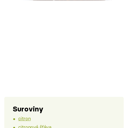
Škola vaření
Recepty z TV
Speciál: Cuketa
Těhotnej kuchař
Sledujte prima+
Přihlášení
Sledujte nás
Suroviny
citron
citronová šťáva