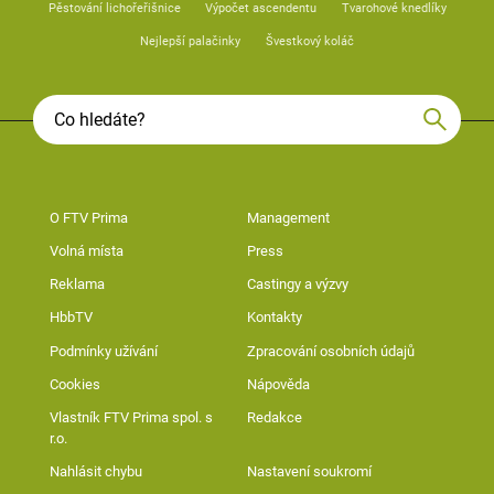
Pěstování lichořeřišnice
Výpočet ascendentu
Tvarohové knedlíky
Nejlepší palačinky
Švestkový koláč
O FTV Prima
Management
Volná místa
Press
Reklama
Castingy a výzvy
HbbTV
Kontakty
Podmínky užívání
Zpracování osobních údajů
Cookies
Nápověda
Vlastník FTV Prima spol. s
Redakce
r.o.
Nahlásit chybu
Nastavení soukromí