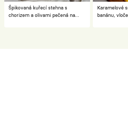
Špikovaná kuřecí stehna s
Karamelové s
chorizem a olivami pečená na
banánu, vloče
letní zelenině – šťavnaté maso s
snídaně do sk
výraznou chutí inspirovanou
Španělskem