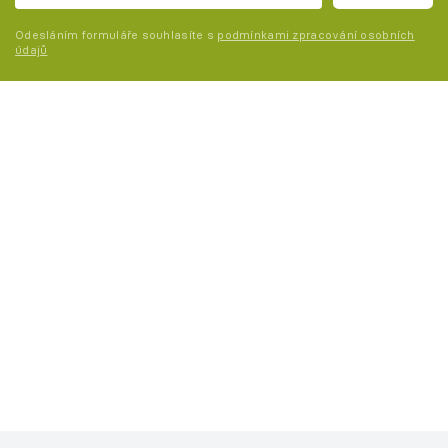
Odesláním formuláře souhlasíte s
podmínkami zpracování osobních
údajů