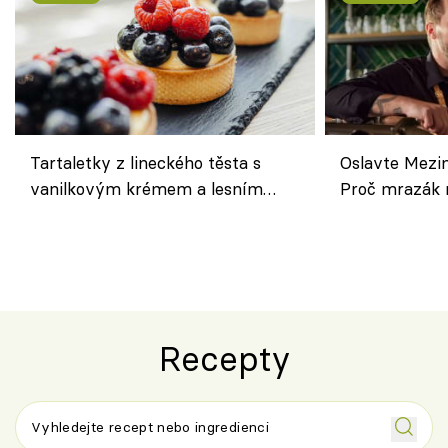
Tartaletky z lineckého těsta s
Oslavte Mezin
vanilkovým krémem a lesním
Proč mrazák n
ovocem podle Bread Society
horku vsadit 
Recepty