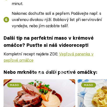
minut.
Nakonec dochuťte solí a pepřem. Podávejte např. s
uvařenou divokou rýží. Bobkový list při servírování
vyndejte, nebo jím ozdobte talíř.
Další tip na perfektní maso v krémové
omáčce? Pusťte si náš videorecept!
Kompletní recept najdete ZDE:
Vepřová panenka v
pepřové omáčce
Failed to fetch
Nebo mrkněte na další poctivé omáčky:
MASO
MASO