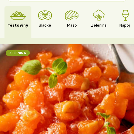
Těstoviny
Sladké
Maso
Zelenina
Nápoje
ZELENINA