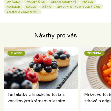
OMÁČKA
VOLNÝ ČAS
ČESKÁ KUCHYNĚ
MÁSLO
HOŘČICE
SÁDLO
JÍŠKA
ŽIVOTNÍ STYL A VOLNÝ ČAS
ZÁJEM O JÍDLO A PITÍ
Návrhy pro vás
SLADKÉ
ZELENINA
Tartaletky z lineckého těsta s
Mrkvové těst
vanilkovým krémem a lesním
zdravá a origi
ovocem podle Bread Society
klasiky