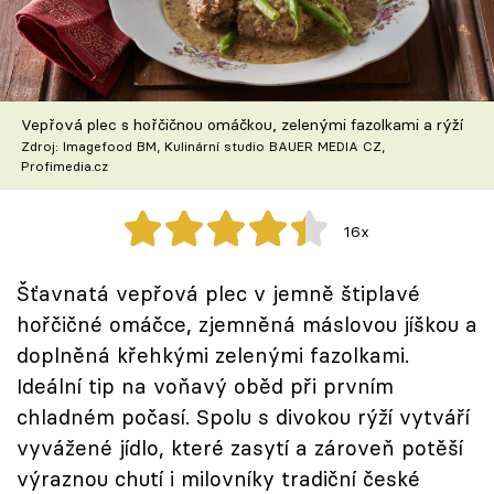
Škola vaření
Recepty z TV
Vepřová plec s hořčičnou omáčkou, zelenými fazolkami a rýží
Speciál: Cuketa
Zdroj: Imagefood BM, Kulinární studio BAUER MEDIA CZ,
Profimedia.cz
Těhotnej kuchař
16x
Sledujte prima+
Šťavnatá vepřová plec v jemně štiplavé
Přihlášení
hořčičné omáčce, zjemněná máslovou jíškou a
doplněná křehkými zelenými fazolkami.
Ideální tip na voňavý oběd při prvním
Sledujte nás
chladném počasí. Spolu s divokou rýží vytváří
vyvážené jídlo, které zasytí a zároveň potěší
výraznou chutí i milovníky tradiční české