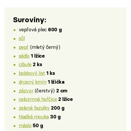
Suroviny:
vepřová plec
600 g
sůl
pepř
(mletý černý)
sádlo
1 lžíce
cibule
2 ks
bobkový list
1 ks
drcený kmín
1 lžička
zázvor
(čerstvý)
2 cm
celozrnná hořčice
2 lžíce
zelené fazolky
200 g
hladká mouka
30 g
máslo
50 g