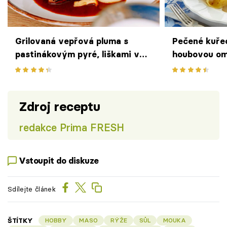
Grilovaná vepřová pluma s
Pečené kuřec
pastinákovým pyré, liškami v
houbovou om
másle a hořčičnou omáčkou
nudlemi – ch
podle Jana Pípala z
na talíři
Vinohradského Parlamentu
Zdroj receptu
redakce Prima FRESH
Vstoupit do diskuze
Sdílejte článek
ŠTÍTKY
HOBBY
MASO
RÝŽE
SŮL
MOUKA