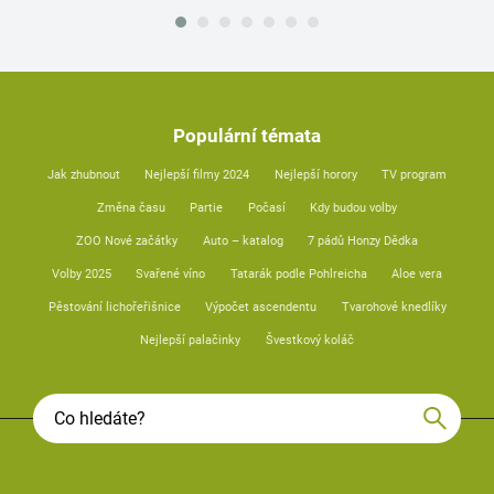
Populární témata
Jak zhubnout
Nejlepší filmy 2024
Nejlepší horory
TV program
Změna času
Partie
Počasí
Kdy budou volby
ZOO Nové začátky
Auto – katalog
7 pádů Honzy Dědka
Volby 2025
Svařené víno
Tatarák podle Pohlreicha
Aloe vera
Pěstování lichořeřišnice
Výpočet ascendentu
Tvarohové knedlíky
Nejlepší palačinky
Švestkový koláč