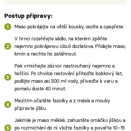
Postup přípravy:
Maso pokrájejte na větší kousky, osolte a opepřete.
V hrnci rozehřejte sádlo, na kterém zpěňte
najemno pokrájenou cibuli dozlatova. Přidejte maso,
kmín a nechte ho zatáhnout.
Pak vmíchejte zázvor nastrouhaný najemno a
hořčici. Po chvilce restování přihoďte bobkový list,
podlijte maso asi 500 ml vody, přiveďte k varu a
pomalu duste 40 minut.
Mezitím očistěte fazolky a z másla a mouky
připravte jíšku.
Jakmile je maso měkké, zahustěte omáčku jíškou a
po rozmíchání do ní vložte fazolky a povařte 10–15