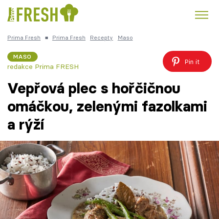
Prima Fresh
■
Prima Fresh
Recepty
Maso
Kuře
Polévky k večeři
Rychlé večeře
Trendy:
MASO
Pin it
redakce Prima FRESH
Česká kuchyně
Čokoláda
Vepřová plec s hořčičnou
omáčkou, zelenými fazolkami
a rýží
Témata
Recepty
Články
TV Program