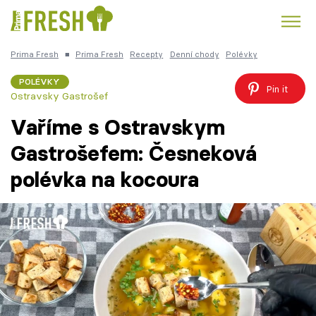
Prima Fresh
■
Prima Fresh
Recepty
Denní chody
Polévky
Kuře
Polévky k večeři
Rychlé večeře
Trendy:
POLÉVKY
Pin it
Ostravsky Gastrošef
Česká kuchyně
Čokoláda
Vaříme s Ostravskym
Gastrošefem: Česneková
polévka na kocoura
Témata
Recepty
Články
TV Program