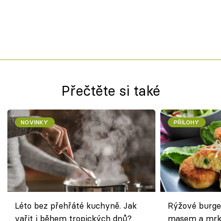
Přečtěte si také
NOVINKY
PŘÍLOHY
Léto bez přehřáté kuchyně. Jak
Rýžové burge
vařit i během tropických dnů?
masem a mrk