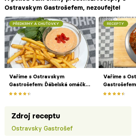
Ostravskym Gastrošefem, nezoufejte!
PŘEDKRMY A CHUŤOVKY
RECEPTY
Vaříme s Ostravskym
Vaříme s Os
Gastrošefem: Ďábelská omáčka
Gastrošefem
ke steaku i k hranolkám
maďarský gu
Zdroj receptu
Ostravsky Gastrošef