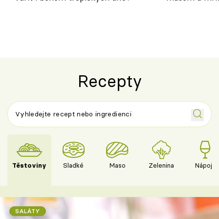
salátem – leh
Recepty
Těstoviny
Sladké
Maso
Zelenina
Nápoje
SALÁTY