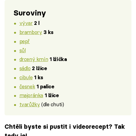
Suroviny
vývar
2 l
brambory
3 ks
pepř
sůl
drcený kmín
1 lžička
sádlo
2 lžíce
cibule
1 ks
česnek
1 palice
majoránka
1 lžíce
tvarůžky
(dle chuti)
Chtěli byste si pustit i videorecept? Tak
tady je!