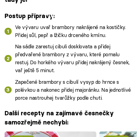
Failed to fetch
Postup přípravy:
Ve vývaru uvař brambory nakrájené na kostičky.
Přidej sůl, pepř a lžičku drceného kmínu.
Na sádle zarestuj cibuli dosklovata a přidej
předvařené brambory z vývaru, které pomalu
restuj. Do horkého vývaru přidej nakrájený česnek,
vař ještě 5 minut.
Zapečené brambory s cibulí vysyp do hrnce s
polévkou a nakonec přidej majoránku. Na jednotlivé
porce nastrouhej tvarůžky podle chuti.
Další recepty na zajímavé česnečky
samozřejmě nechybí: