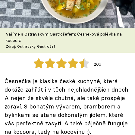
Škola vaření
Recepty z TV
Vaříme s Ostravskym Gastrošefem: Česneková polévka na
Speciál: Cuketa
kocoura
Zdroj: Ostravsky Gastrošef
Těhotnej kuchař
26x
Sledujte prima+
Česnečka je klasika české kuchyně, která
Přihlášení
dokáže zahřát i v těch nejchladnějších dnech.
A nejen že skvěle chutná, ale také prospěje
zdraví. S bohatým vývarem, bramborem a
Sledujte nás
bylinkami se stane dokonalým jídlem, které
vás perfektně zasytí. A také báječně funguje
na kocoura, tedy na kocovinu :).