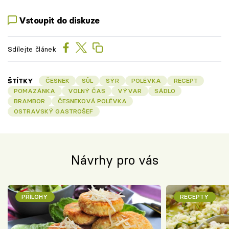
Vstoupit do diskuze
Sdílejte článek
ŠTÍTKY
ČESNEK
SŮL
SÝR
POLÉVKA
RECEPT
POMAZÁNKA
VOLNÝ ČAS
VÝVAR
SÁDLO
BRAMBOR
ČESNEKOVÁ POLÉVKA
OSTRAVSKÝ GASTROŠEF
Návrhy pro vás
PŘÍLOHY
RECEPTY