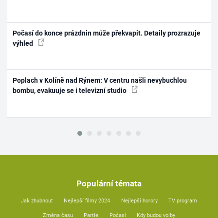
Počasí do konce prázdnin může překvapit. Detaily prozrazuje
výhled
Poplach v Kolíně nad Rýnem: V centru našli nevybuchlou
bombu, evakuuje se i televizní studio
Populární témata
Jak zhubnout
Nejlepší filmy 2024
Nejlepší horory
TV program
Změna času
Partie
Počasí
Kdy budou volby