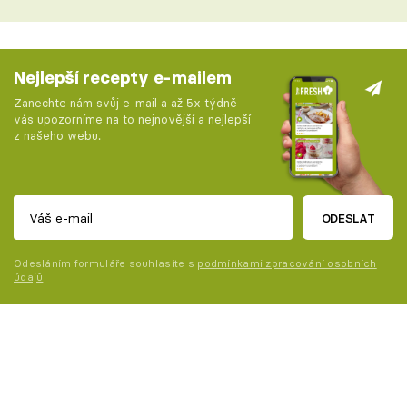
Nejlepší recepty e-mailem
Zanechte nám svůj e-mail a až 5x týdně
vás upozorníme na to nejnovější a nejlepší
z našeho webu.
ODESLAT
Odesláním formuláře souhlasíte s
podmínkami zpracování osobních
údajů