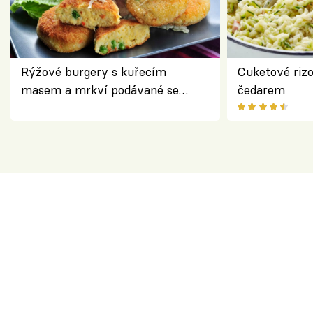
Rýžové burgery s kuřecím
Cuketové rizo
masem a mrkví podávané se
čedarem
salátem – lehká a chutná večeře