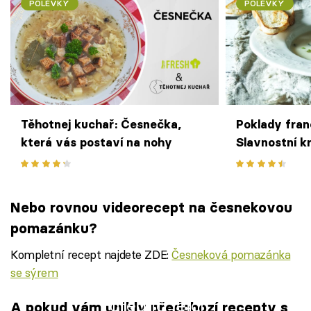
POLÉVKY
POLÉVKY
Těhotnej kuchař: Česnečka,
Poklady fra
která vás postaví na nohy
Slavnostní 
topinkou
Nebo rovnou videorecept na česnekovou
pomazánku?
Kompletní recept najdete ZDE:
Česneková pomazánka
se sýrem
Failed to fetch
A pokud vám unikly předchozí recepty s