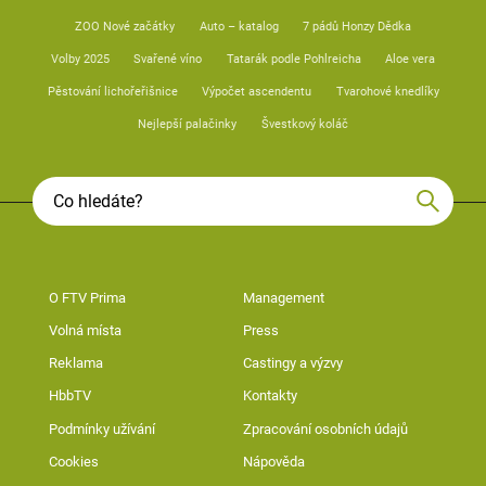
ZOO Nové začátky
Auto – katalog
7 pádů Honzy Dědka
Volby 2025
Svařené víno
Tatarák podle Pohlreicha
Aloe vera
Pěstování lichořeřišnice
Výpočet ascendentu
Tvarohové knedlíky
Nejlepší palačinky
Švestkový koláč
O FTV Prima
Management
Volná místa
Press
Reklama
Castingy a výzvy
HbbTV
Kontakty
Podmínky užívání
Zpracování osobních údajů
Cookies
Nápověda