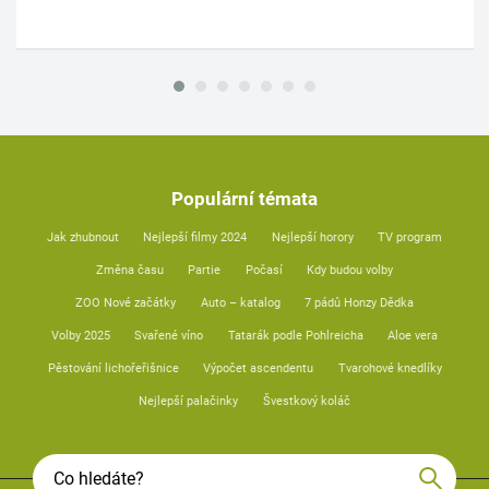
Populární témata
Jak zhubnout
Nejlepší filmy 2024
Nejlepší horory
TV program
Změna času
Partie
Počasí
Kdy budou volby
ZOO Nové začátky
Auto – katalog
7 pádů Honzy Dědka
Volby 2025
Svařené víno
Tatarák podle Pohlreicha
Aloe vera
Pěstování lichořeřišnice
Výpočet ascendentu
Tvarohové knedlíky
Nejlepší palačinky
Švestkový koláč