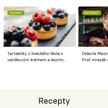
SLADKÉ
NOVINKY
Tartaletky z lineckého těsta s
Oslavte Mezin
vanilkovým krémem a lesním
Proč mrazák n
ovocem podle Bread Society
horku vsadit 
Recepty