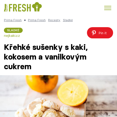
Prima Fresh
■
Prima Fresh
Recepty
Sladké
Kuře
Polévky k večeři
Rychlé večeře
Trendy:
SLADKÉ
Pin it
nejkaki.cz
Česká kuchyně
Čokoláda
Křehké sušenky s kaki,
kokosem a vanilkovým
cukrem
Témata
Recepty
Články
TV Program