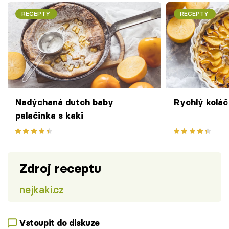
RECEPTY
RECEPTY
Nadýchaná dutch baby
Rychlý koláč
palačinka s kaki
Zdroj receptu
nejkaki.cz
Vstoupit do diskuze