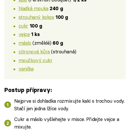
hladká mouka
240 g
strouhaný kokos
100 g
cukr
100 g
vejce
1 ks
máslo
(změklé)
60 g
citronová kůra
(strouhaná)
moučkový cukr
vanilka
Postup přípravy:
Nejprve si dohladka rozmixujte kaki s trochou vody.
Stačí jen jedna lžíce vody.
Cukr a máslo vyšlehejte v misce. Přidejte vejce a
mixujte.