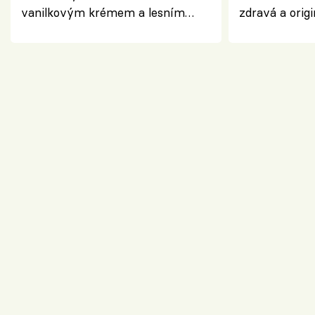
vanilkovým krémem a lesním
zdravá a origi
ovocem podle Bread Society
klasiky