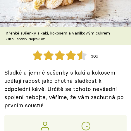
Škola vaření
Recepty z TV
Křehké sušenky s kaki, kokosem a vanilkovým cukrem
Speciál: Cuketa
Zdroj: archiv Nejkaki.cz
Těhotnej kuchař
30x
Sledujte prima+
Sladké a jemné sušenky s kaki a kokosem
udělají radost jako chutná sladkost k
Přihlášení
odpolední kávě. Určitě se tohoto nevšední
spojení nebojte, věříme, že vám zachutná po
Sledujte nás
prvním soustu!