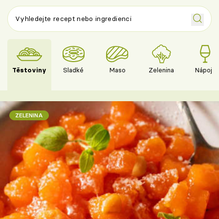
Těstoviny
Sladké
Maso
Zelenina
Nápoje
ZELENINA