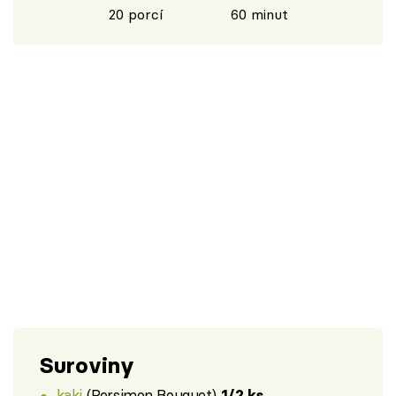
20 porcí
60 minut
Suroviny
kaki
(Persimon Bouquet)
1/2 ks